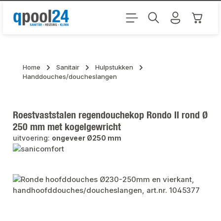
Ga naar de hoofdinhoud
Winkel
Home
Sanitair
Hulpstukken
Handdouches/doucheslangen
Roestvaststalen regendouchekop Rondo II rond Ø
250 mm met kogelgewricht
uitvoering:
ongeveer Ø250 mm
Afbeeldingengalerij overslaan