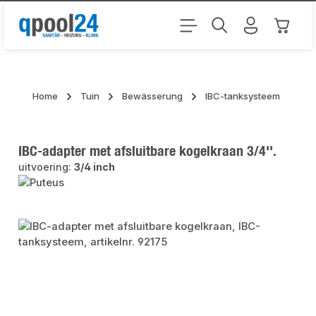
Ga naar de hoofdinhoud
Winkel
Home
Tuin
Bewässerung
IBC-tanksysteem
IBC-adapter met afsluitbare kogelkraan 3/4''.
uitvoering:
3/4 inch
Afbeeldingengalerij overslaan