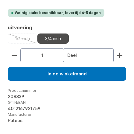
Weinig stuks beschikbaar, levertijd 4-5 dagen
Selecteer
uitvoering
1/2 inch
3/4 inch
(Deze optie is momenteel niet beschikbaar.)
Producthoeveelheid: Voer de gewenste hoeveelhe
Deel
In de winkelmand
Productnummer:
208839
GTIN/EAN:
4012167921759
Manufacturer:
Puteus