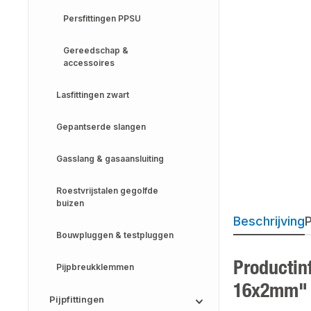
Persfittingen PPSU
Gereedschap &
accessoires
Lasfittingen zwart
Gepantserde slangen
Gasslang & gasaansluiting
Roestvrijstalen gegolfde
buizen
Beschrijving
P
Bouwpluggen & testpluggen
Productin
Pijpbreukklemmen
16x2mm"
Pijpfittingen