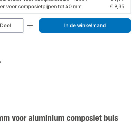
der voor composietpijpen tot 40 mm
€ 9,35
veelheid: Voer de gewenste hoeveelhei
Deel
In de winkelmand
7
16mm voor aluminium composiet buis