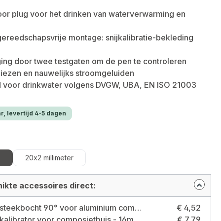
oor plug voor het drinken van waterverwarming en
ereedschapsvrije montage: snijkalibratie-bekleding
ing door twee testgaten om de pen te controleren
iezen en nauwelijks stroomgeluiden
voor drinkwater volgens DVGW, UBA, EN ISO 21003
r, levertijd 4-5 dagen
20x2 millimeter
ikte accessoires direct:
Pipetec steekbocht 90° voor aluminium composietbuis 16 x 2 mm Maat: 16x2 mm - 90 °
€ 4,52
Pipetec kalibrator voor composietbuis - 16mm - 20mm - 26mm Maat: 16 mm - 20 mm - 26 mm
€ 7,79