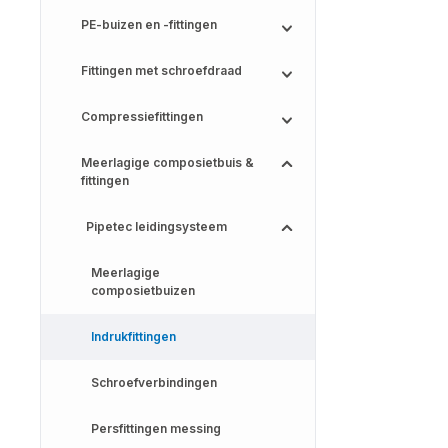
PE-buizen en -fittingen
Fittingen met schroefdraad
Compressiefittingen
Meerlagige composietbuis &
fittingen
Pipetec leidingsysteem
Meerlagige
composietbuizen
Indrukfittingen
Schroefverbindingen
Persfittingen messing