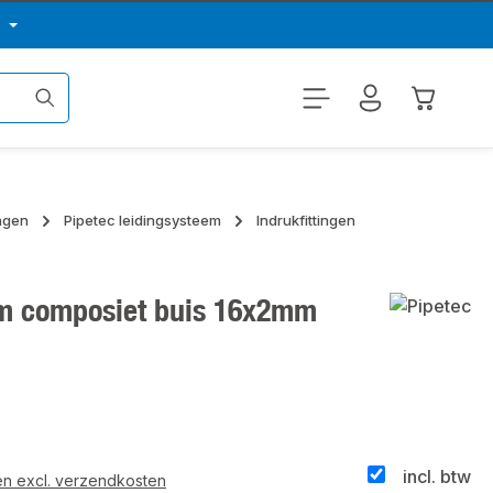
p
Winkelwa
ingen
Pipetec leidingsysteem
Indrukfittingen
um composiet buis 16x2mm
incl. btw
 en excl. verzendkosten