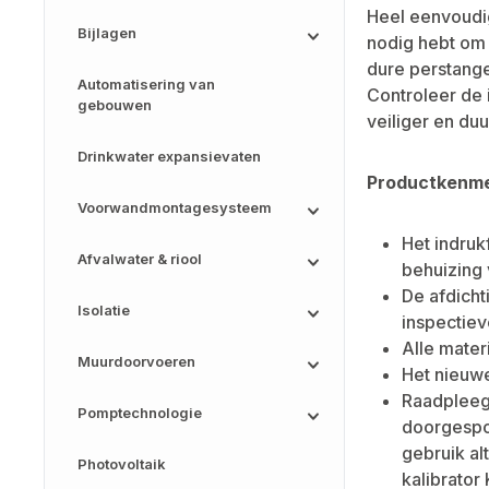
Heel eenvoudig
Bijlagen
nodig hebt om 
dure perstange
Automatisering van
Controleer de 
gebouwen
veiliger en du
Drinkwater expansievaten
Productkenm
Voorwandmontagesysteem
Het indruk
Afvalwater & riool
behuizing 
De afdicht
Isolatie
inspectiev
Alle mater
Muurdoorvoeren
Het nieuwe
Raadpleeg 
Pomptechnologie
doorgespoe
gebruik al
Photovoltaik
kalibrator 