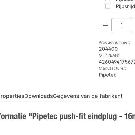
Pijpsnij
Producthoe
Productnummer:
204400
GTIN/EAN:
426049417567
Manufacturer:
Pipetec
roperties
Downloads
Gegevens van de fabrikant
formatie "Pipetec push-fit eindplug - 