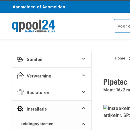
Aanmelden
of
Aanmelden
a naar de hoofdinhoud
Ga naar de zoekopdracht
Home
Sanitair
Verwarming
Pipetec
Maat:
16x2 m
Radiatoren
Afbeeldinge
Installatie
Leidingsystemen