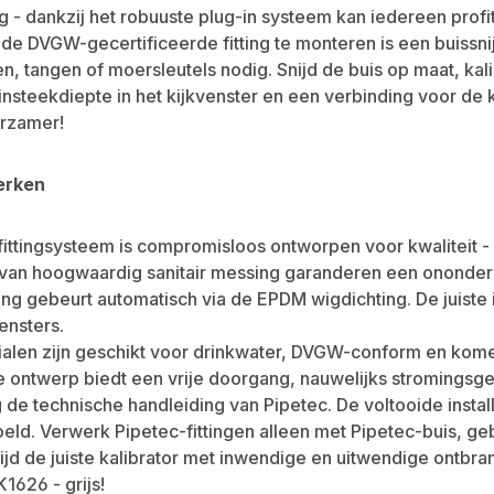
 - dankzij het robuuste plug-in systeem kan iedereen profi
de DVGW-gecertificeerde fitting te monteren is een buissnijd
n, tangen of moersleutels nodig. Snijd de buis op maat, kali
insteekdiepte in het kijkvenster en een verbinding voor de
urzamer!
erken
fittingsysteem is compromisloos ontworpen voor kwaliteit -
van hoogwaardig sanitair messing garanderen een ononderb
ing gebeurt automatisch via de EPDM wigdichting. De juist
ensters.
ialen zijn geschikt voor drinkwater, DVGW-conform en kome
 ontwerp biedt een vrije doorgang, nauwelijks stromingsgel
de technische handleiding van Pipetec. De voltooide inst
ld. Verwerk Pipetec-fittingen alleen met Pipetec-buis, geb
tijd de juiste kalibrator met inwendige en uitwendige ontbra
K1626 - grijs!