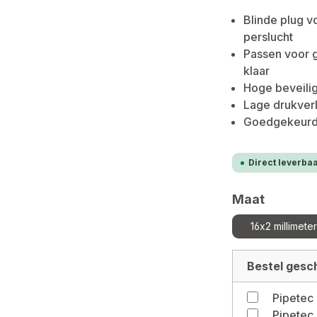
Blinde plug v
perslucht
Passen voor g
klaar
Hoge beveilig
Lage drukverl
Goedgekeurd 
Direct leverbaa
Selecteer
Maat
16x2 millimeter
Bestel gesch