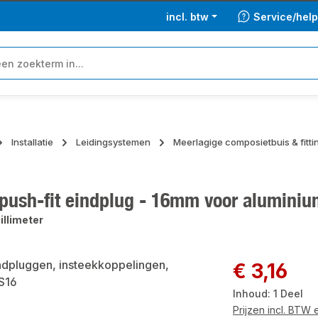
incl. btw
Service/hel
Installatie
Leidingsystemen
Meerlagige composietbuis & fitt
 push-fit eindplug - 16mm voor alumini
illimeter
ngalerij overslaan
Normale prijs:
€ 3,16
Inhoud:
1 Deel
Prijzen incl. BTW