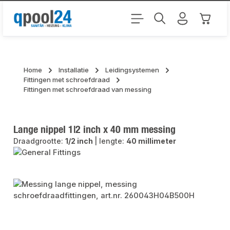
Ga naar de hoofdinhoud
Winkel
Home
Installatie
Leidingsystemen
Fittingen met schroefdraad
Fittingen met schroefdraad van messing
Lange nippel 1|2 inch x 40 mm messing
Draadgrootte:
1/2 inch
|
lengte:
40 millimeter
Afbeeldingengalerij overslaan