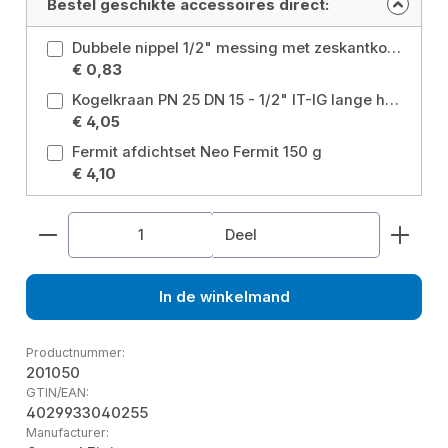
Bestel geschikte accessoires direct:
Dubbele nippel 1/2" messing met zeskantkop Maat: 1/2 inch
€ 0,83
Kogelkraan PN 25 DN 15 - 1/2" IT-IG lange hendel zonder afvoer voor verwarming, bedrijfswater, grijs water, tuinwater Maat: 1/2 inch
€ 4,05
Fermit afdichtset Neo Fermit 150 g
€ 4,10
Producthoeveelheid: Voer de gewenste hoeveelhe
Deel
In de winkelmand
Productnummer:
201050
GTIN/EAN:
4029933040255
Manufacturer: