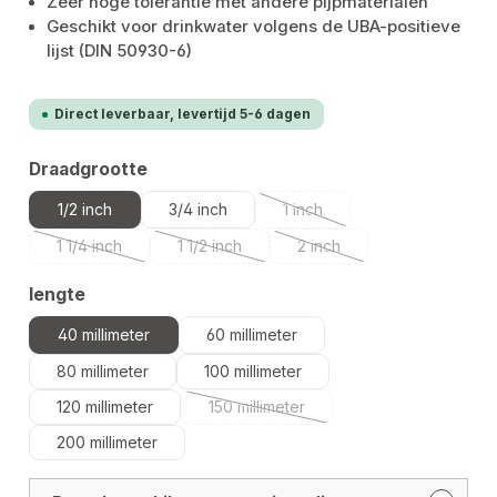
Zeer hoge tolerantie met andere pijpmaterialen
Geschikt voor drinkwater volgens de UBA-positieve
lijst (DIN 50930-6)
Direct leverbaar, levertijd 5-6 dagen
Selecteer
Draadgrootte
1/2 inch
3/4 inch
1 inch
(Deze optie is momenteel nie
1 1/4 inch
1 1/2 inch
2 inch
(Deze optie is momenteel niet beschikbaar.)
(Deze optie is momenteel niet beschikbaar.
(Deze optie is momenteel n
Selecteer
lengte
40 millimeter
60 millimeter
80 millimeter
100 millimeter
120 millimeter
150 millimeter
(Deze optie is momenteel niet besch
200 millimeter