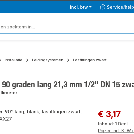
incl. btw
Service/hel
Installatie
Leidingsystemen
Lasfittingen zwart
 90 graden lang 21,3 mm 1/2" DN 15 zwa
illimeter
ngalerij overslaan
Normale prijs:
€ 3,17
Inhoud:
1 Deel
Prijzen incl. BTW