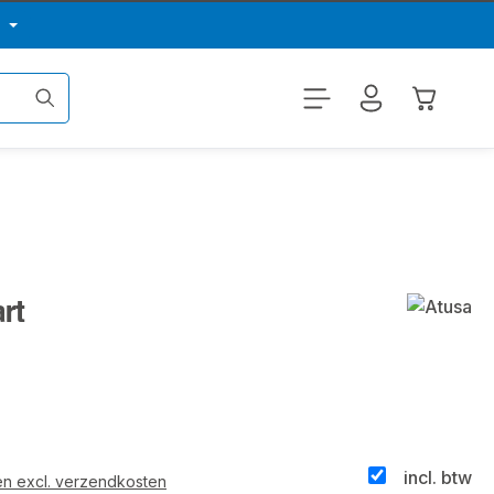
p
Winkelwa
rt
incl. btw
 en excl. verzendkosten