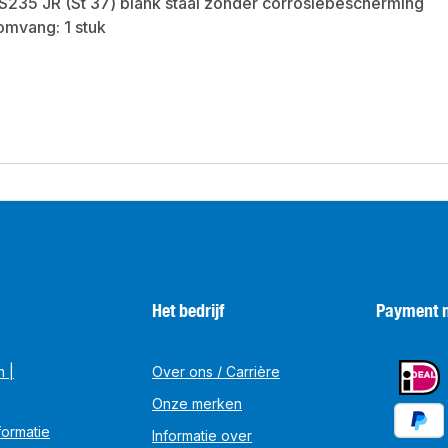
 S235 JR (St 37) blank staal zonder corrosiebescherming
omvang: 1 stuk
Het bedrijf
Payment 
n |
Over ons / Carrière
Onze merken
ormatie
Informatie over