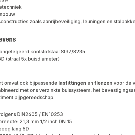
etechniek
genbouw
sconstructies zoals aanrijbeveiliging, leuningen en stalbakk
evens
 ongelegeerd koolstofstaal St37/S235
D (straal 5x buisdiameter)
nt omvat ook bijpassende
lasfittingen
en
flenzen
voor de v
neerd met ons verzinkte buissysteem, het bevestigingsasso
timent pijpgereedschap.
volgens DIN2605 / EN10253
reedte: 21,3 mm 1/2 inch DN 15
boog lang 5D