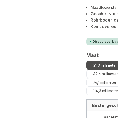
Naadloze stal
Geschikt voor
Rohrbogen gem
Komt overeen
Direct leverbaa
Selecteer
Maat
21,3 millimeter
42,4 millimeter
76,1 millimeter
114,3 millimete
Bestel gesch