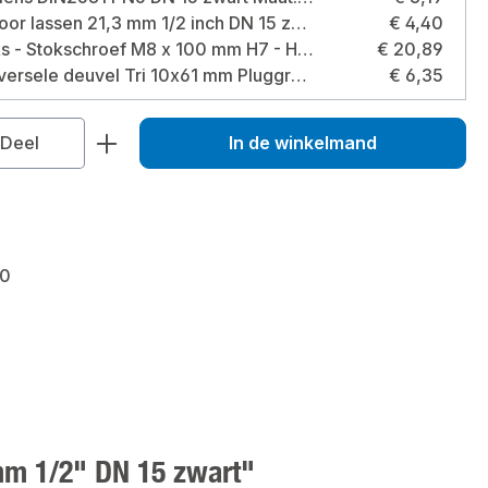
T-stuk voor lassen 21,3 mm 1/2 inch DN 15 zwart Maat: 21,3 millimeter
€ 4,40
100 stuks - Stokschroef M8 x 100 mm H7 - H8 gegalvaniseerd Maat: M8 x 100 mm
€ 20,89
TOX universele deuvel Tri 10x61 mm Pluggrootte: 10x61 millimeter / type: doos
€ 6,35
veelheid: Voer de gewenste hoeveelhei
Deel
In de winkelmand
0
mm 1/2" DN 15 zwart"