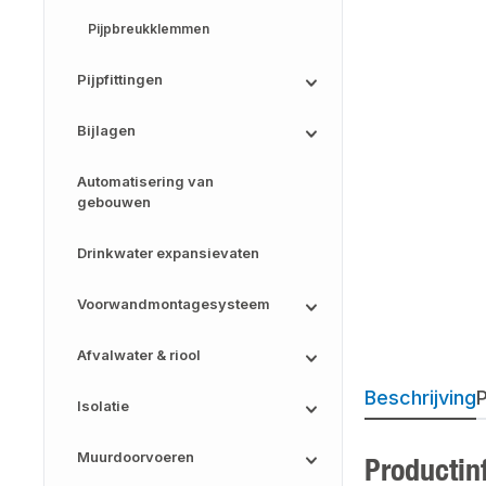
Pijpbreukklemmen
Pijpfittingen
Bijlagen
Automatisering van
gebouwen
Drinkwater expansievaten
Voorwandmontagesysteem
Afvalwater & riool
Beschrijving
P
Isolatie
Muurdoorvoeren
Productin