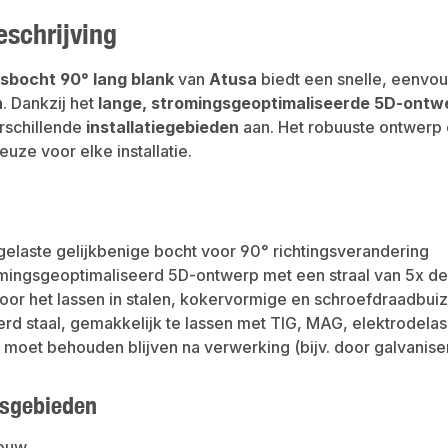
eschrijving
sbocht 90° lang blank
van
Atusa
biedt een snelle, eenvou
n
. Dankzij het
lange, stromingsgeoptimaliseerde 5D-ontw
erschillende
installatiegebieden
aan. Het robuuste ontwerp 
uze voor elke installatie.
elaste gelijkbenige bocht voor 90° richtingsverandering
mingsgeoptimaliseerd 5D-ontwerp met een straal van 5x de
oor het lassen in stalen, kokervormige en schroefdraadbuiz
d staal, gemakkelijk te lassen met TIG, MAG, elektrodela
moet behouden blijven na verwerking (bijv. door galvanise
sgebieden
bouw