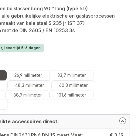
en buislassenboog 90 ° lang (type 5D)
 alle gebruikelijke elektrische en gaslasprocessen
aakt van kale staal S 235 jr (ST 37)
 met de DIN 2605 / EN 10253 3s
r, levertijd 5-6 dagen
26,9 millimeter
33,7 millimeter
48,3 millimeter
60,3 millimeter
88,9 millimeter
101,6 millimeter
r
ikte accessoires direct:
Lashalsflens DIN2631 PN6 DN 15 zwart Maat: DN 15
€ 3,19