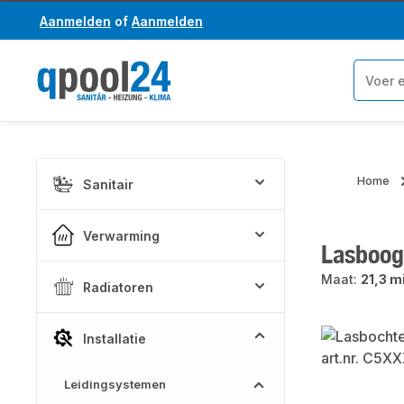
Aanmelden
of
Aanmelden
a naar de hoofdinhoud
Ga naar de zoekopdracht
Home
Sanitair
Verwarming
Lasboog
Maat:
21,3 m
Radiatoren
Afbeeldinge
Installatie
Leidingsystemen