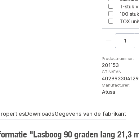
Producthoe
Productnummer:
201153
GTIN/EAN:
402993304129
Manufacturer:
Atusa
roperties
Downloads
Gegevens van de fabrikant
formatie "Lasboog 90 graden lang 21,3 