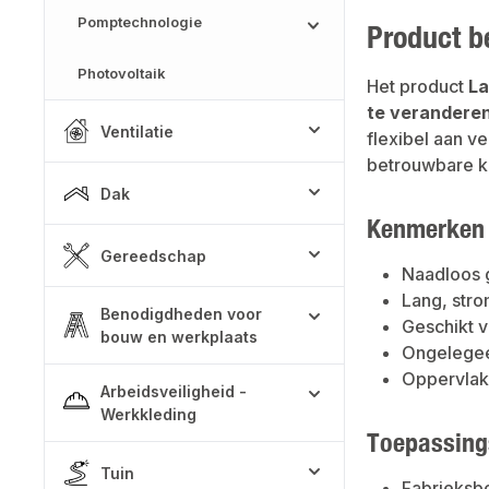
Pomptechnologie
Product b
Photovoltaik
Het product
La
te verandere
Ventilatie
flexibel aan v
betrouwbare ke
Dak
Kenmerken
Gereedschap
Naadloos g
Lang, stro
Benodigdheden voor
Geschikt v
bouw en werkplaats
Ongelegeer
Oppervlak 
Arbeidsveiligheid -
Werkkleding
Toepassing
Tuin
Fabrieks