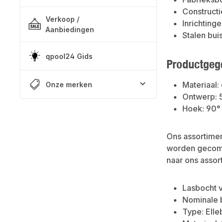
Constructi
Verkoop /
Inrichtin
Aanbiedingen
Stalen bui
qpool24 Gids
Productgeg
Materiaal:
Onze merken
Ontwerp: 5
Hoek: 90°
Ons assortime
worden gecombi
naar ons assor
Lasbocht 
Nominale b
Type: Elle