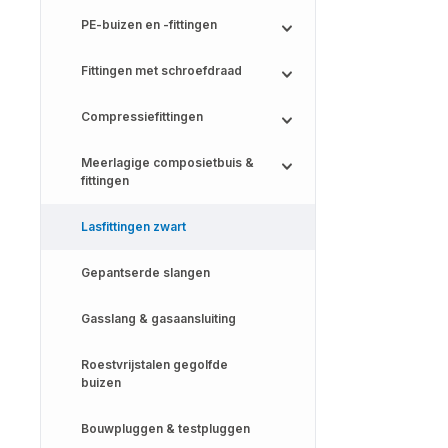
PE-buizen en -fittingen
Fittingen met schroefdraad
Compressiefittingen
Meerlagige composietbuis &
fittingen
Lasfittingen zwart
Gepantserde slangen
Gasslang & gasaansluiting
Roestvrijstalen gegolfde
buizen
Bouwpluggen & testpluggen