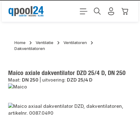
Ga naar de hoofdinhoud
Winkel
Home
Ventilatie
Ventilatoren
Dakventilatoren
Maico axiale dakventilator DZD 25/4 D, DN 250
Maat:
DN 250
|
uitvoering:
DZD 25/4 D
Afbeeldingengalerij overslaan