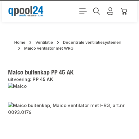
Ga naar de hoofdinhoud
Winkel
Home
Ventilatie
Decentrale ventilatiesystemen
Maico ventilator met WRG
Maico buitenkap PP 45 AK
uitvoering:
PP 45 AK
Afbeeldingengalerij overslaan