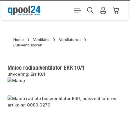
Ga naar de hoofdinhoud
Winkel
Home
Ventilatie
Ventilatoren
Buisventilatoren
Maico radiaalventilator ERR 10/1
uitvoering:
Err 10/1
Afbeeldingengalerij overslaan