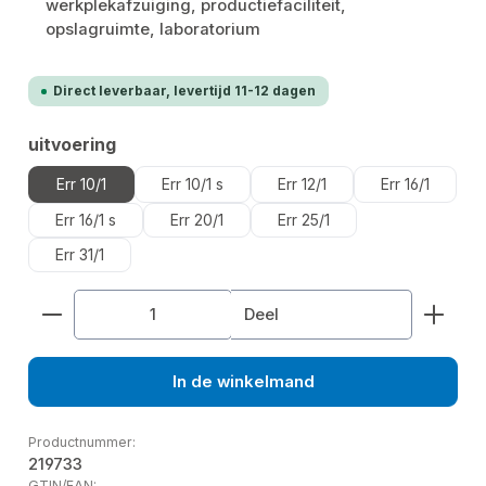
werkplekafzuiging, productiefaciliteit,
opslagruimte, laboratorium
Direct leverbaar, levertijd 11-12 dagen
Selecteer
uitvoering
Err 10/1
Err 10/1 s
Err 12/1
Err 16/1
Err 16/1 s
Err 20/1
Err 25/1
Err 31/1
Producthoeveelheid: Voer de gewenste hoeveelhe
Deel
In de winkelmand
Productnummer:
219733
GTIN/EAN: