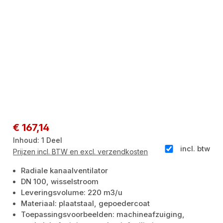
Normale prijs:
€ 167,14
Inhoud:
1 Deel
incl. btw
Prijzen incl. BTW en excl. verzendkosten
Radiale kanaalventilator
DN 100, wisselstroom
Leveringsvolume: 220 m3/u
Materiaal: plaatstaal, gepoedercoat
Toepassingsvoorbeelden: machineafzuiging,