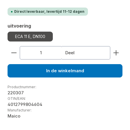
Direct leverbaar, levertijd 11-12 dagen
Selecteer
uitvoering
ECA 11 E, DN100
Producthoeveelheid: Voer de gewenste hoeveelhe
Deel
In de winkelmand
Productnummer:
220307
GTIN/EAN:
4012799804604
Manufacturer:
Maico