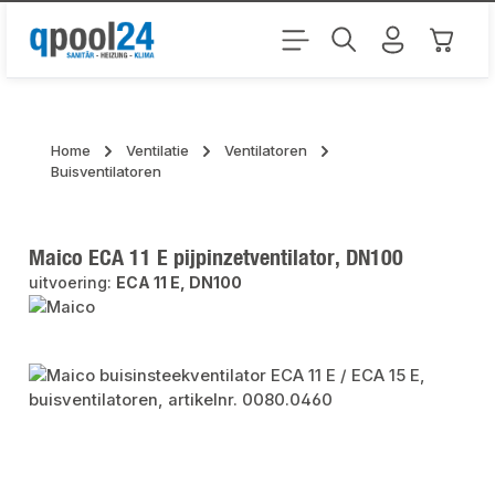
Ga naar de hoofdinhoud
Winkel
Home
Ventilatie
Ventilatoren
Buisventilatoren
Maico ECA 11 E pijpinzetventilator, DN100
uitvoering:
ECA 11 E, DN100
Afbeeldingengalerij overslaan