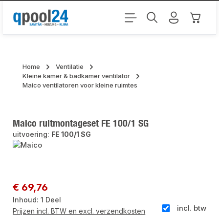
Ga naar de hoofdinhoud
Winkel
Home
Ventilatie
Kleine kamer & badkamer ventilator
Maico ventilatoren voor kleine ruimtes
Maico ruitmontageset FE 100/1 SG
uitvoering:
FE 100/1 SG
Afbeeldingengalerij overslaan
Normale prijs:
€ 69,76
Inhoud:
1 Deel
incl. btw
Prijzen incl. BTW en excl. verzendkosten