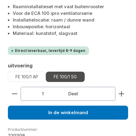
Raaminstallatieset met vast buitenrooster
Voor de ECA 100 ipro ventilatorserie
Installatielocatie: raam / dunne wand
Inbouwpositie: horizontaal
Materiaal: kunststof, slagvast
Direct leverbaar, levertijd 8-9 dagen
Selecteer
uitvoering
FE 100/1 AP
FE 100/1 SG
Producthoeveelheid: Voer de gewenste hoeveelhe
Deel
In de winkelmand
Productnummer:
220309