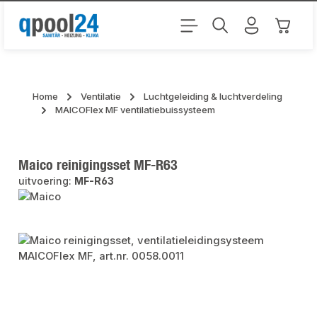
Ga naar de hoofdinhoud
Winkel
Home
Ventilatie
Luchtgeleiding & luchtverdeling
MAICOFlex MF ventilatiebuissysteem
Maico reinigingsset MF-R63
uitvoering:
MF-R63
Afbeeldingengalerij overslaan