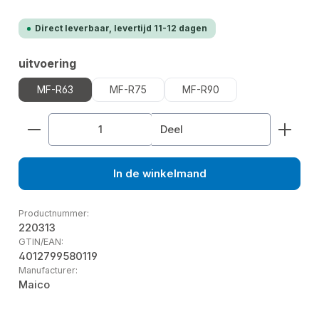
Direct leverbaar, levertijd 11-12 dagen
Selecteer
uitvoering
MF-R63
MF-R75
MF-R90
Producthoeveelheid: Voer de gewenste hoeveelhe
Deel
In de winkelmand
Productnummer:
220313
GTIN/EAN:
4012799580119
Manufacturer:
Maico