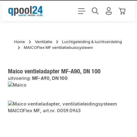
Ga naar de hoofdinhoud
Winkel
Home
Ventilatie
Luchtgeleiding & luchtverdeling
MAICOFlex MF ventilatiebuissysteem
Maico ventieladapter MF-A90, DN 100
uitvoering:
MF-A90, DN 100
Afbeeldingengalerij overslaan