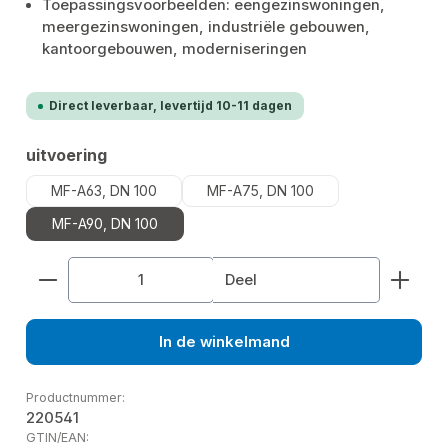
Toepassingsvoorbeelden: eengezinswoningen,
meergezinswoningen, industriële gebouwen,
kantoorgebouwen, moderniseringen
Direct leverbaar, levertijd 10-11 dagen
Selecteer
uitvoering
MF-A63, DN 100
MF-A75, DN 100
MF-A90, DN 100
Producthoeveelheid: Voer de gewenste hoeveelhe
Deel
In de winkelmand
Productnummer:
220541
GTIN/EAN: