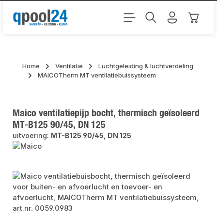
Ga naar de hoofdinhoud
Winkel
Home
Ventilatie
Luchtgeleiding & luchtverdeling
MAICOTherm MT ventilatiebuissysteem
Maico ventilatiepijp bocht, thermisch geïsoleerd
MT-B125 90/45, DN 125
uitvoering:
MT-B125 90/45, DN 125
Afbeeldingengalerij overslaan