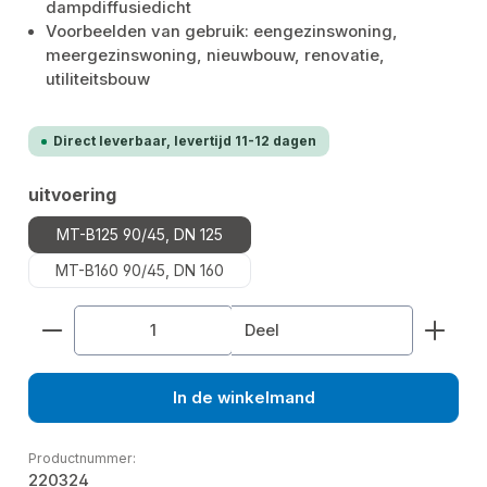
dampdiffusiedicht
Voorbeelden van gebruik: eengezinswoning,
meergezinswoning, nieuwbouw, renovatie,
utiliteitsbouw
Direct leverbaar, levertijd 11-12 dagen
Selecteer
uitvoering
MT-B125 90/45, DN 125
MT-B160 90/45, DN 160
Producthoeveelheid: Voer de gewenste hoeveelhe
Deel
In de winkelmand
Productnummer:
220324