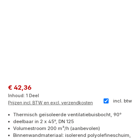
Normale prijs:
€ 42,36
Inhoud:
1 Deel
incl. btw
Prijzen incl. BTW en excl. verzendkosten
Thermisch geïsoleerde ventilatiebuisbocht, 90°
deelbaar in 2 x 45°, DN 125
Volumestroom 200 m³/h (aanbevolen)
Binnenwandmateriaal: isolerend polyolefineschuim,