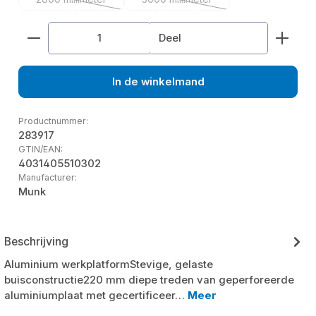
(Deze optie is momenteel niet beschikbaar.)
(Deze optie is momenteel niet be
Producthoeveelheid: Voer de gewenste hoeveelhe
Deel
In de winkelmand
Productnummer:
283917
GTIN/EAN:
4031405510302
Manufacturer:
Munk
Beschrijving
Aluminium werkplatformStevige, gelaste
buisconstructie220 mm diepe treden van geperforeerde
aluminiumplaat met gecertificeer…
Meer