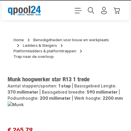
Ga naar de hoofdinhoud
Winkel
Home
Benodigdheden voor bouw en werkplaats
Ladders & Steigers
Platformladders & platformtrappen
Trap naar de overloop
Munk hoogwerker star R13 1 trede
Aantal stappen/sporten:
1 stap
|
Basisgebied Lengte:
370 millimeter
|
Basisgebied breedte:
590 millimeter
|
Podiumhoogte:
200 millimeter
|
Werk hoogte:
2200 mm
Afbeeldingengalerij overslaan
Normale prijs:
€ 265,79