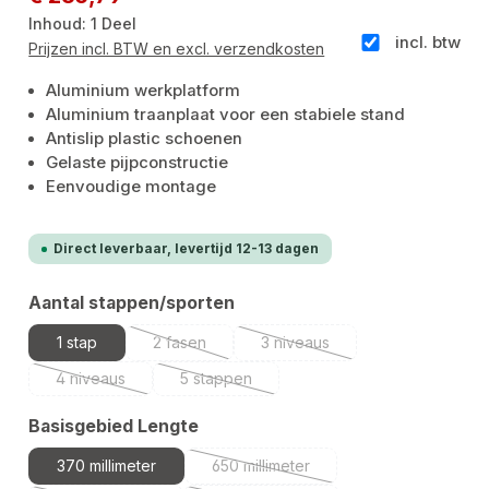
Inhoud:
1 Deel
incl. btw
Prijzen incl. BTW en excl. verzendkosten
Aluminium werkplatform
Aluminium traanplaat voor een stabiele stand
Antislip plastic schoenen
Gelaste pijpconstructie
Eenvoudige montage
Direct leverbaar, levertijd 12-13 dagen
Selecteer
Aantal stappen/sporten
1 stap
2 fasen
3 niveaus
(Deze optie is momenteel niet beschikbaar.)
(Deze optie is momenteel niet
4 niveaus
5 stappen
(Deze optie is momenteel niet beschikbaar.)
(Deze optie is momenteel niet beschikbaar
Selecteer
Basisgebied Lengte
370 millimeter
650 millimeter
(Deze optie is momenteel niet besc