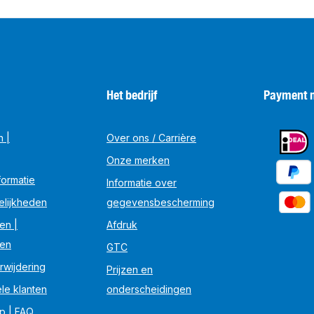
Het bedrijf
Payment 
n |
Over ons / Carrière
Onze merken
ormatie
Informatie over
elijkheden
gegevensbescherming
en |
Afdruk
en
GTC
rwijdering
Prijzen en
le klanten
onderscheidingen
lp | FAQ