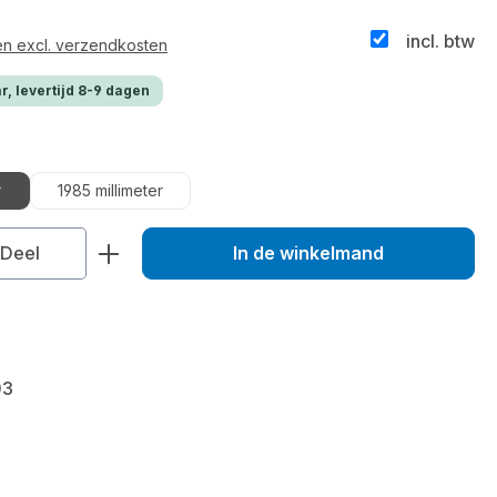
incl. btw
 en excl. verzendkosten
r, levertijd 8-9 dagen
r
1985 millimeter
veelheid: Voer de gewenste hoeveelhei
Deel
In de winkelmand
03