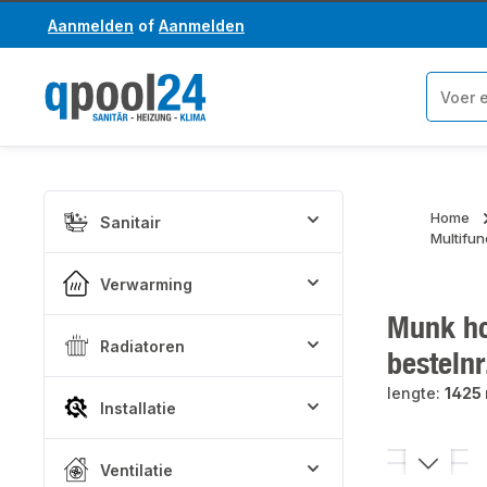
Aanmelden
of
Aanmelden
a naar de hoofdinhoud
Ga naar de zoekopdracht
Home
Sanitair
Multifun
Verwarming
Munk hou
Radiatoren
besteln
lengte:
1425 
Installatie
Afbeeldinge
Ventilatie