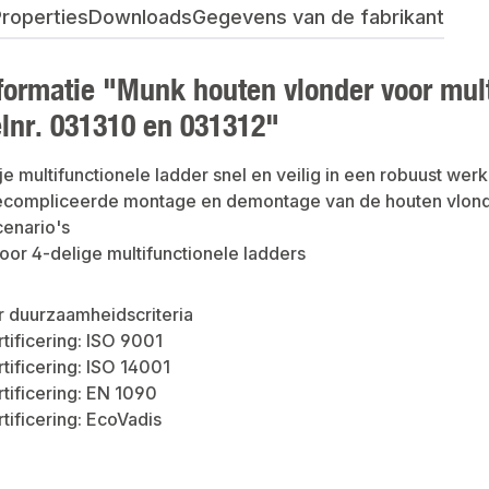
roperties
Downloads
Gegevens van de fabrikant
formatie "Munk houten vlonder voor mult
elnr. 031310 en 031312"
je multifunctionele ladder snel en veilig in een robuust we
ecompliceerde montage en demontage van de houten vlonder
enario's
oor 4-delige multifunctionele ladders
r duurzaamheidscriteria
rtificering: ISO 9001
rtificering: ISO 14001
rtificering: EN 1090
rtificering: EcoVadis