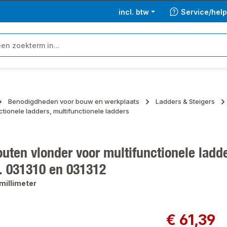
incl. btw
Service/hel
Benodigdheden voor bouw en werkplaats
Ladders & Steigers
ctionele ladders, multifunctionele ladders
ten vlonder voor multifunctionele ladde
r. 031310 en 031312
millimeter
ngalerij overslaan
Normale prijs:
€ 61,39