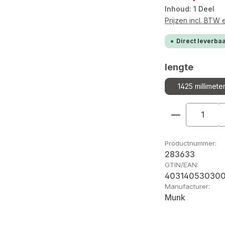
Inhoud:
1 Deel
Prijzen incl. BTW
Direct leverbaa
Selecteer
lengte
1425 millimete
Producthoe
Productnummer:
283633
GTIN/EAN:
40314053030
Manufacturer:
Munk