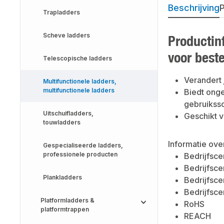
Beschrijving
P
Trapladders
Scheve ladders
Productin
voor best
Telescopische ladders
Verandert 
Multifunctionele ladders,
multifunctionele ladders
Biedt ong
gebruikssc
Uitschuifladders,
Geschikt v
touwladders
Informatie ove
Gespecialiseerde ladders,
professionele producten
Bedrijfsce
Bedrijfsce
Plankladders
Bedrijfsce
Bedrijfsce
Platformladders &
RoHS
platformtrappen
REACH