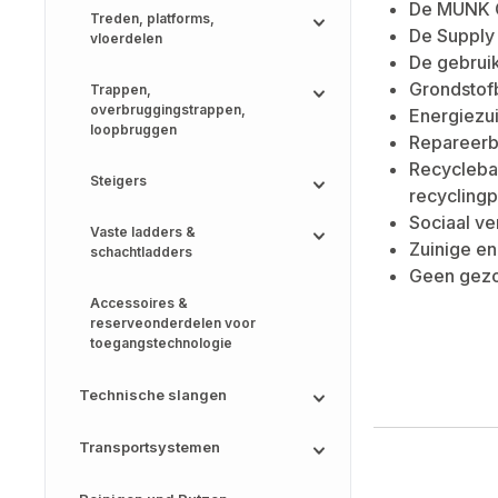
De MUNK G
Treden, platforms,
De Supply
vloerdelen
De gebruik
Grondstof
Trappen,
overbruggingstrappen,
Energiezui
loopbruggen
Repareerba
Recyclebaa
Steigers
recycling
Sociaal ve
Vaste ladders &
Zuinige en
schachtladders
Geen gezo
Accessoires &
reserveonderdelen voor
toegangstechnologie
Technische slangen
Transportsystemen