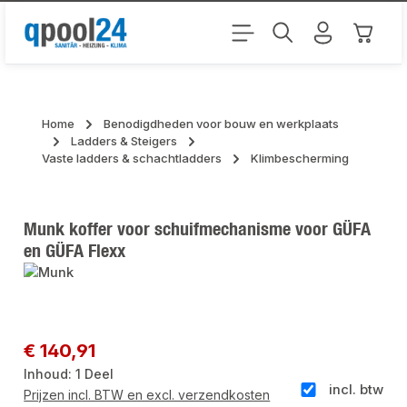
Ga naar de hoofdinhoud
Winkel
Home
Benodigdheden voor bouw en werkplaats
Ladders & Steigers
Vaste ladders & schachtladders
Klimbescherming
Munk koffer voor schuifmechanisme voor GÜFA
en GÜFA Flexx
Afbeeldingengalerij overslaan
Normale prijs:
€ 140,91
Inhoud:
1 Deel
incl. btw
Prijzen incl. BTW en excl. verzendkosten