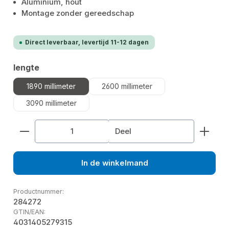
Aluminium, hout
Montage zonder gereedschap
Direct leverbaar, levertijd 11-12 dagen
Selecteer
lengte
1890 millimeter
2600 millimeter
3090 millimeter
Producthoeveelheid: Voer de gewenste hoeveelhe
Deel
In de winkelmand
Productnummer:
284272
GTIN/EAN:
4031405279315