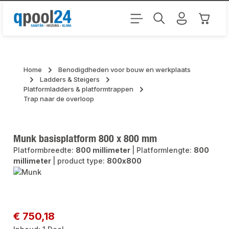
Ga naar de hoofdinhoud
Winkel
Home
Benodigdheden voor bouw en werkplaats
Ladders & Steigers
Platformladders & platformtrappen
Trap naar de overloop
Munk basisplatform 800 x 800 mm
Platformbreedte:
800 millimeter
|
Platformlengte:
800
millimeter
|
product type:
800x800
Afbeeldingengalerij overslaan
Normale prijs:
€ 750,18