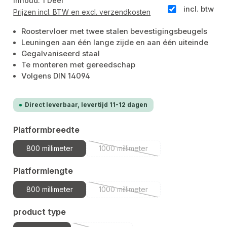
Inhoud:
1 Deel
incl. btw
Prijzen incl. BTW en excl. verzendkosten
Roostervloer met twee stalen bevestigingsbeugels
Leuningen aan één lange zijde en aan één uiteinde
Gegalvaniseerd staal
Te monteren met gereedschap
Volgens DIN 14094
Direct leverbaar, levertijd 11-12 dagen
Selecteer
Platformbreedte
800 millimeter
1000 millimeter
(Deze optie is momenteel niet bes
Selecteer
Platformlengte
800 millimeter
1000 millimeter
(Deze optie is momenteel niet bes
Selecteer
product type