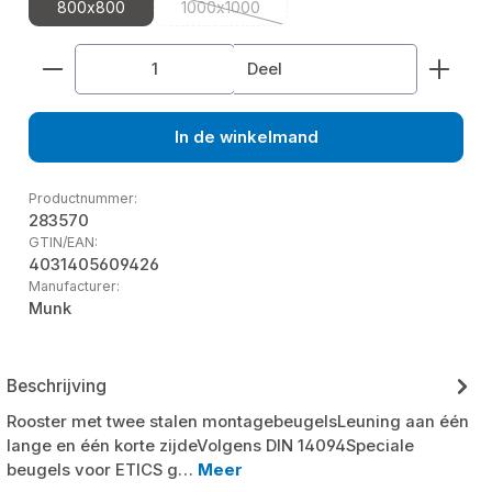
800x800
1000x1000
(Deze optie is momenteel niet beschikbaa
Producthoeveelheid: Voer de gewenste hoeveelhe
Deel
In de winkelmand
Productnummer:
283570
GTIN/EAN:
4031405609426
Manufacturer:
Munk
Beschrijving
Rooster met twee stalen montagebeugelsLeuning aan één
lange en één korte zijdeVolgens DIN 14094Speciale
beugels voor ETICS g…
Meer