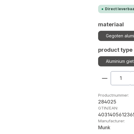
Direct leverbaa
Selecteer
materiaal
Gegoten alum
Selecteer
product type
Aluminium gie
Producthoe
Productnummer:
284025
GTIN/EAN:
403140561236
Manufacturer:
Munk