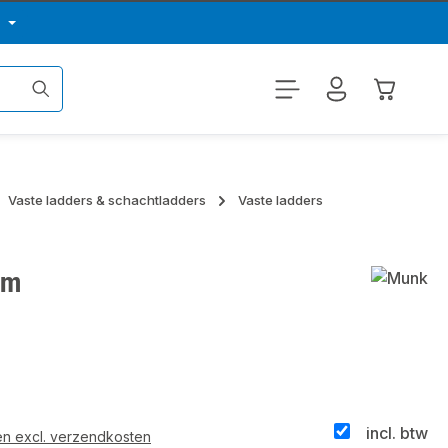
p
Winkelwa
Vaste ladders & schachtladders
Vaste ladders
um
incl. btw
 en excl. verzendkosten