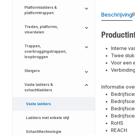
Platformladders &
platformtrappen
Beschrijving
P
Treden, platforms,
Productin
vloerdelen
Trappen,
Interne va
overbruggingstrappen,
Twee stuks
loopbruggen
Voor een e
Verbinding
Steigers
Vaste ladders &
Informatie ove
schachtladders
Bedrijfsce
Bedrijfsce
Vaste ladders
Bedrijfsce
Bedrijfsce
Ladders met enkele stijl
RoHS
REACH
Schachttechnologie