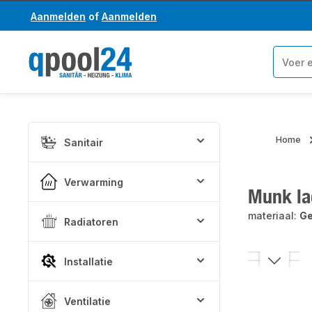
Aanmelden
of
Aanmelden
a naar de hoofdinhoud
Ga naar de zoekopdracht
Home
Sanitair
Verwarming
Munk la
materiaal:
Ge
Radiatoren
Afbeeldinge
Installatie
Ventilatie