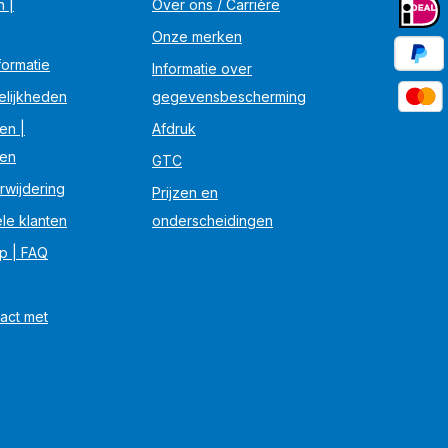
n |
Over ons / Carrière
Onze merken
ormatie
Informatie over
elijkheden
gegevensbescherming
en |
Afdruk
en
GTC
rwijdering
Prijzen en
le klanten
onderscheidingen
lp | FAQ
act met