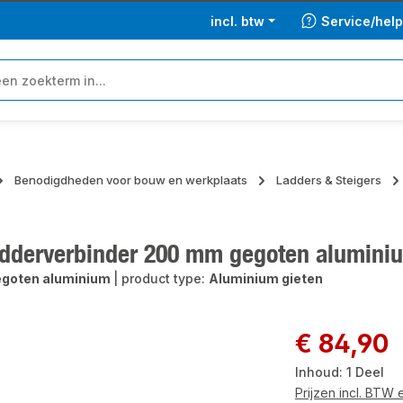
incl. btw
Service/hel
Benodigdheden voor bouw en werkplaats
Ladders & Steigers
dderverbinder 200 mm gegoten alumini
goten aluminium
|
product type:
Aluminium gieten
ngalerij overslaan
Normale prijs:
€ 84,90
Inhoud:
1 Deel
Prijzen incl. BTW