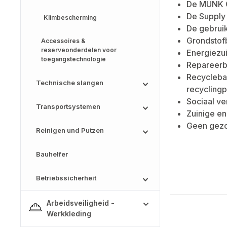
De MUNK G
De Supply
Klimbescherming
De gebruik
Grondstof
Accessoires &
reserveonderdelen voor
Energiezui
toegangstechnologie
Repareerba
Recyclebaa
Technische slangen
recycling
Sociaal ve
Transportsystemen
Zuinige en
Geen gezo
Reinigen und Putzen
Bauhelfer
Betriebssicherheit
Arbeidsveiligheid -
Werkkleding