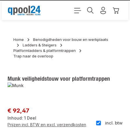
Ga naar de hoofdinhoud
Winkel
Home
Benodigdheden voor bouw en werkplaats
Ladders & Steigers
Platformladders & platformtrappen
Trap naar de overloop
Munk veiligheidstouw voor platformtrappen
Afbeeldingengalerij overslaan
Normale prijs:
€ 92,47
Inhoud:
1 Deel
incl. btw
Prijzen incl. BTW en excl. verzendkosten