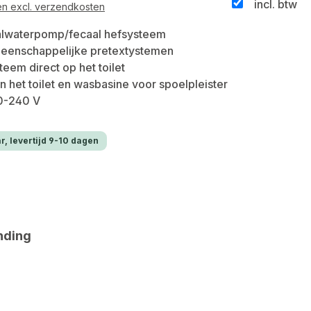
incl. btw
 en excl. verzendkosten
lwaterpomp/fecaal hefsysteem
meenschappelijke pretextystemen
teem direct op het toilet
n het toilet en wasbasine voor spoelpleister
0-240 V
r, levertijd 9-10 dagen
nding