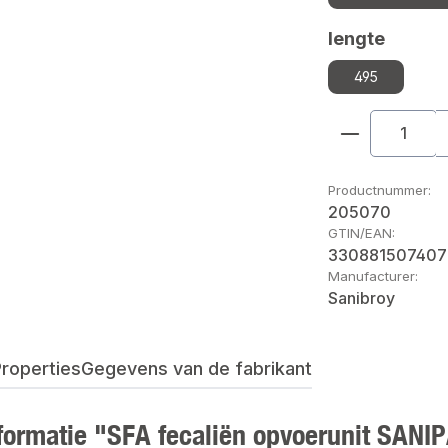
Selecteer
lengte
495
Producthoe
Productnummer:
205070
GTIN/EAN:
330881507407
Manufacturer:
Sanibroy
roperties
Gegevens van de fabrikant
formatie "SFA fecaliën opvoerunit SAN