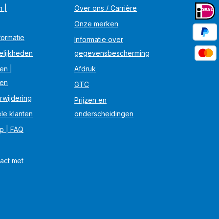
n |
Over ons / Carrière
Onze merken
ormatie
Informatie over
elijkheden
gegevensbescherming
en |
Afdruk
en
GTC
rwijdering
Prijzen en
le klanten
onderscheidingen
lp | FAQ
act met