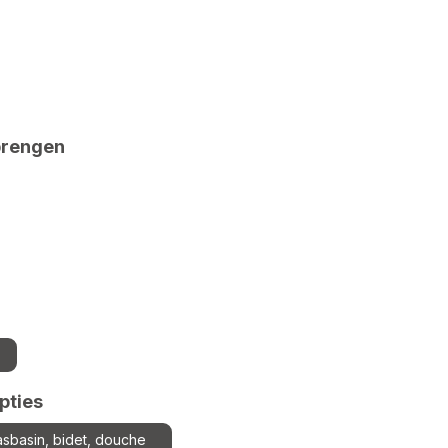
brengen
pties
asbasin, bidet, douche