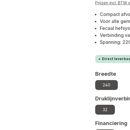
Prijzen incl. BTW
Compact afva
Voor alle ge
Fecaal hefsys
Verbinding va
Spanning: 22
Direct leverbaa
Selecteer
Breedte
240
Selecteer
Druklijnverbi
32
Selecteer
Financiering