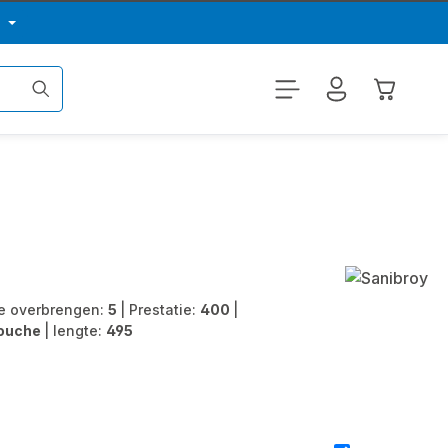
p
Winkelwa
e overbrengen:
5
|
Prestatie:
400
|
douche
|
lengte:
495