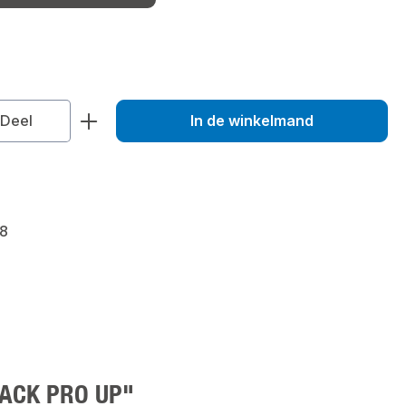
veelheid: Voer de gewenste hoeveelhei
Deel
In de winkelmand
8
IPACK PRO UP"