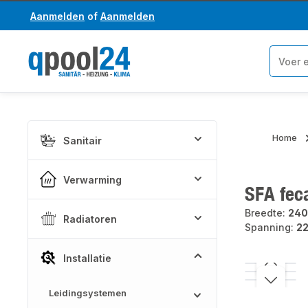
Aanmelden
of
Aanmelden
a naar de hoofdinhoud
Ga naar de zoekopdracht
Home
Sanitair
Verwarming
SFA fec
Breedte:
24
Radiatoren
Spanning:
22
Installatie
Afbeeldinge
Leidingsystemen