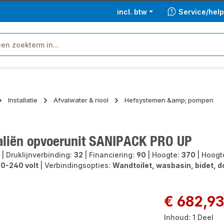
incl. btw
Service/hel
Installatie
Afvalwater & riool
Hefsystemen &amp; pompen
aliën opvoerunit SANIPACK PRO UP
0
|
Druklijnverbinding:
32
|
Financiering:
90
|
Hoogte:
370
|
Hoogt
0-240 volt
|
Verbindingsopties:
Wandtoilet, wasbasin, bidet, 
ngalerij overslaan
Normale prijs:
€ 682,93
Inhoud:
1 Deel