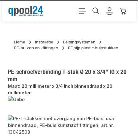
Ga naar de hoofdinhoud
Winkel
Home
Installatie
Leidingsystemen
PE-buizen en -fittingen
PE pijp plastic hulpstukken
PE-schroefverbinding T-stuk Ø 20 x 3/4" IG x 20
mm
Maat:
20 millimeter x 3/4 inch binnendraad x 20
millimeter
Afbeeldingengalerij overslaan