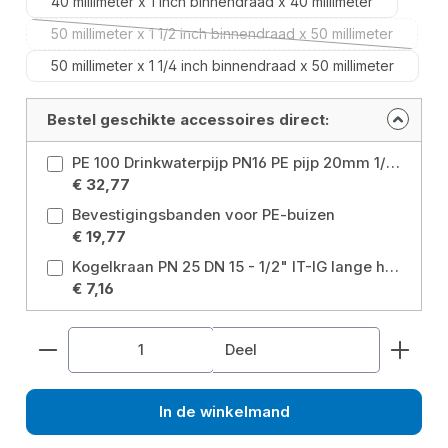
40 millimeter x 1 inch binnendraad x 40 millimeter
50 millimeter x 1 1/2 inch binnendraad x 50 millimeter
(Deze optie is momenteel niet beschik
50 millimeter x 1 1/4 inch binnendraad x 50 millimeter
Bestel geschikte accessoires direct:
PE 100 Drinkwaterpijp PN16 PE pijp 20mm 1/2" 50m DVGW Maat: Ø20 mm x 50 m
€ 32,77
Bevestigingsbanden voor PE-buizen
€ 19,77
Kogelkraan PN 25 DN 15 - 1/2" IT-IG lange hendel met afvoer voor verwarming, bedrijfswater, grijs water, tuinwater Maat: 1/2 inch
€ 7,16
Producthoeveelheid: Voer de gewenste hoeveelhe
Deel
In de winkelmand