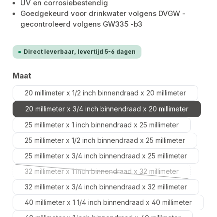
UV en corrosiebestendig
Goedgekeurd voor drinkwater volgens DVGW -
gecontroleerd volgens GW335 -b3
Direct leverbaar, levertijd 5-6 dagen
Selecteer
Maat
20 millimeter x 1/2 inch binnendraad x 20 millimeter
20 millimeter x 3/4 inch binnendraad x 20 millimeter
25 millimeter x 1 inch binnendraad x 25 millimeter
25 millimeter x 1/2 inch binnendraad x 25 millimeter
25 millimeter x 3/4 inch binnendraad x 25 millimeter
32 millimeter x 1 inch binnendraad x 32 millimeter
(Deze optie is momenteel niet beschikba
32 millimeter x 3/4 inch binnendraad x 32 millimeter
40 millimeter x 1 1/4 inch binnendraad x 40 millimeter