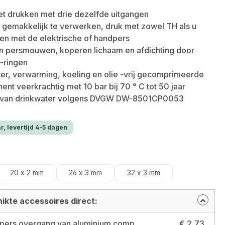
et drukken met drie dezelfde uitgangen
gemakkelijk te verwerken, druk met zowel TH als u
en met de elektrische of handpers
en persmouwen, koperen lichaam en afdichting door
-ringen
er, verwarming, koeling en olie -vrij gecomprimeerde
ent veerkrachtig met 10 bar bij 70 ° C tot 50 jaar
 van drinkwater volgens DVGW DW-8501CP0053
r, levertijd 4-5 dagen
20 x 2 mm
26 x 3 mm
32 x 3 mm
ikte accessoires direct:
Pipetec pers overgang van aluminium composiet buis 16 x 2 mm naar 3/4" buitendraad Maat: 16 x 2 millimeter - 3/4 inch
€ 2,73