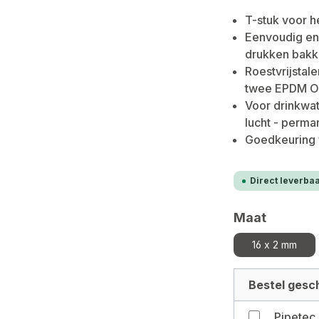
T-stuk voor h
Eenvoudig en 
drukken bakk
Roestvrijstal
twee EPDM O
Voor drinkwat
lucht - perman
Goedkeuring
Direct leverbaa
Selecteer
Maat
16 x 2 mm
Bestel gesch