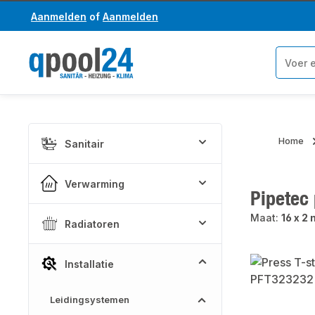
Aanmelden
of
Aanmelden
a naar de hoofdinhoud
Ga naar de zoekopdracht
Home
Sanitair
Verwarming
Pipetec
Maat:
16 x 2
Radiatoren
Afbeeldinge
Installatie
Leidingsystemen