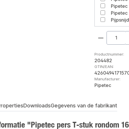
Pijpsnij
Producthoe
Productnummer:
204482
GTIN/EAN:
426049417157
Manufacturer:
Pipetec
roperties
Downloads
Gegevens van de fabrikant
formatie "Pipetec pers T-stuk rondom 1