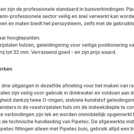
n zijn de professionele standaard in buisverbindingen. Pi
semi-professionele sector veilig en snel verwerkt kan worde
men en maten biedt het perssysteem, zelfs met de gebruikte
paar hoogtepunten:
vrijstalen hulzen, geleidingsring voor veilige positionering
rij tot 32 mm. Verrassend goed - en zijn prijs waard.
erken
 drie uitgangen in dezelfde afmeting voor het maken van radi
ialen zijn veilig voor gebruik in drinkwater en voldoen aan d
gheid dankzij twee O-ringen, stabiele kunststof geleidingsri
ensters in de roestvrijstalen huls om de insteekdiepte te co
 verbindingen zijn lek en worden onmiddellijk opgemerkt t
de technische handleiding van Pipetec. De afgewerkte ins
petec fittingen alleen met Pipetec buis, gebruik altijd een b