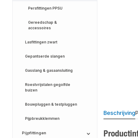
Persfittingen PPSU
Gereedschap &
accessoires
Lasfittingen zwart
Gepantserde slangen
Gasslang & gasaansluiting
Roestvrijstalen gegolfde
buizen
Bouwpluggen & testpluggen
Beschrijving
P
Pijpbreukklemmen
Productin
Pijpfittingen