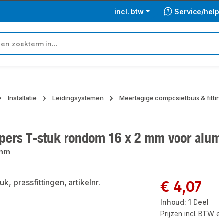
incl. btw
Service/hel
Installatie
Leidingsystemen
Meerlagige composietbuis & fitt
 pers T-stuk rondom 16 x 2 mm voor alu
 mm
ngalerij overslaan
Normale prijs:
€ 4,07
Inhoud:
1 Deel
Prijzen incl. BTW