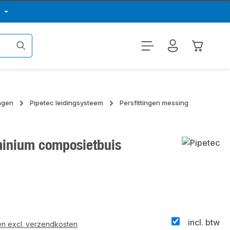
p
Winkelwa
ingen
Pipetec leidingsysteem
Persfittingen messing
minium composietbuis
incl. btw
 en excl. verzendkosten