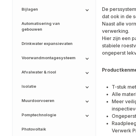
De perssysteme
Bijlagen
dat ook in de 
Naast alle vor
Automatisering van
gebouwen
verwerking.
Hier zijn een 
Drinkwater expansievaten
stabiele roest
ongeperst lekv
Voorwandmontagesysteem
Productkenm
Afvalwater & riool
Isolatie
T-stuk met
Alle mater
Muurdoorvoeren
Meer veili
inspectiev
Pomptechnologie
Ongeperste
Raadpleeg 
Photovoltaik
Verwerk Pi