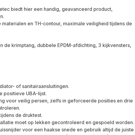
petec biedt hier een handig, geavanceerd product,
n.
 materialen en TH-contour, maximale veiligheid tijdens de
 van de krimptang, dubbele EPDM-afdichting, 3 kijkvensters,
ator- of sanitairaansluitingen.
e positieve UBA-lijst.
ng voor veilig persen, zelfs in geforceerde posities en drie
ntroleren.
ijdens de druktest.
tallatie moet op lekken gecontroleerd en gespoeld worden.
uissnijder voor een haakse snede en gebruik altijd de juiste