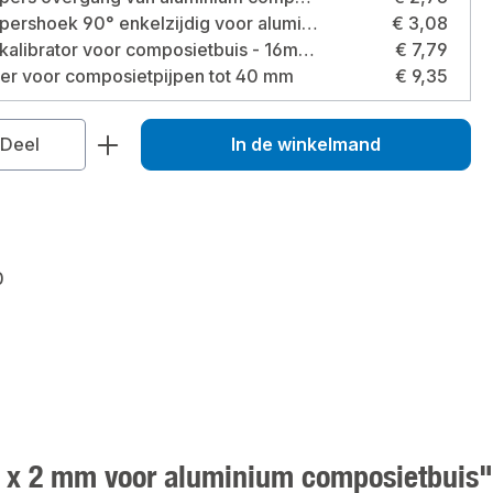
Pipetec pershoek 90° enkelzijdig voor aluminium composietbuis 16 x 2mm Maat: 90° 16 x 2 millimeter
€ 3,08
Pipetec kalibrator voor composietbuis - 16mm - 20mm - 26mm Maat: 16 mm - 20 mm - 26 mm
€ 7,79
der voor composietpijpen tot 40 mm
€ 9,35
veelheid: Voer de gewenste hoeveelhei
Deel
In de winkelmand
0
6 x 2 mm voor aluminium composietbuis"