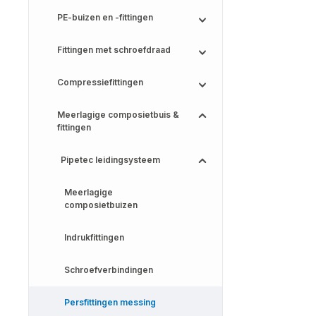
PE-buizen en -fittingen
Fittingen met schroefdraad
Compressiefittingen
Meerlagige composietbuis &
fittingen
Pipetec leidingsysteem
Meerlagige
composietbuizen
Indrukfittingen
Schroefverbindingen
Persfittingen messing