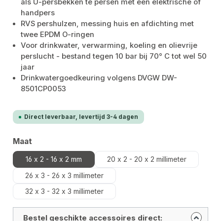
als U-persbekken te persen met een elektrische of
handpers
RVS pershulzen, messing huis en afdichting met
twee EPDM O-ringen
Voor drinkwater, verwarming, koeling en olievrije
perslucht - bestand tegen 10 bar bij 70° C tot wel 50
jaar
Drinkwatergoedkeuring volgens DVGW DW-
8501CP0053
Direct leverbaar, levertijd 3-4 dagen
Selecteer
Maat
16 x 2 - 16 x 2 mm
20 x 2 - 20 x 2 millimeter
26 x 3 - 26 x 3 millimeter
32 x 3 - 32 x 3 millimeter
Bestel geschikte accessoires direct: