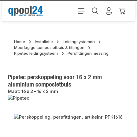
Ga naar de hoofdinhoud
Winkel
Home
Installatie
Leidingsystemen
Meerlagige composietbuis & fittingen
Pipetec leidingsysteem
Persfittingen messing
Pipetec perskoppeling voor 16 x 2 mm
aluminium composietbuis
Maat:
16 x 2 - 16 x 2 mm
Afbeeldingengalerij overslaan