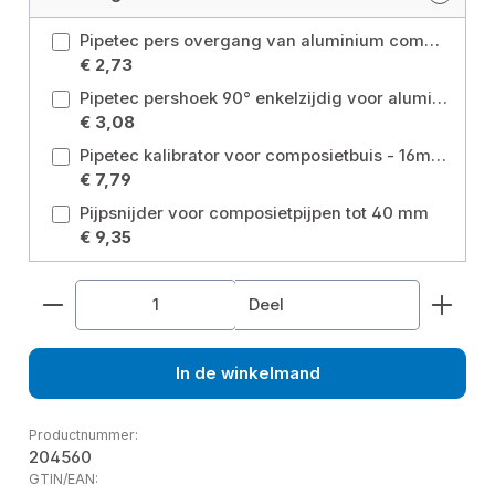
Pipetec pers overgang van aluminium composiet buis 16 x 2 mm naar 3/4" buitendraad Maat: 16 x 2 millimeter - 3/4 inch
€ 2,73
Pipetec pershoek 90° enkelzijdig voor aluminium composietbuis 16 x 2mm Maat: 90° 16 x 2 millimeter
€ 3,08
Pipetec kalibrator voor composietbuis - 16mm - 20mm - 26mm Maat: 16 mm - 20 mm - 26 mm
€ 7,79
Pijpsnijder voor composietpijpen tot 40 mm
€ 9,35
Producthoeveelheid: Voer de gewenste hoeveelhe
Deel
In de winkelmand
Productnummer:
204560
GTIN/EAN: