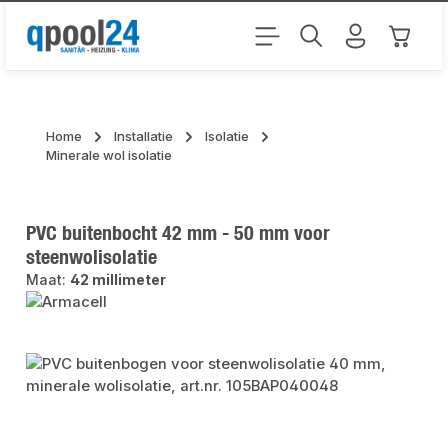
Ga naar de hoofdinhoud
Winkel
Home
Installatie
Isolatie
Minerale wol isolatie
PVC buitenbocht 42 mm - 50 mm voor
steenwolisolatie
Maat:
42 millimeter
Afbeeldingengalerij overslaan