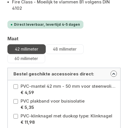
Fire Class - Moeilijk te vlammen B1 volgens DIN
4102
Direct leverbaar, levertijd 4-5 dagen
Selecteer
Maat
42 millimeter
48 millimeter
60 millimeter
Bestel geschikte accessoires direct:
PVC-mantel 42 mm - 50 mm voor steenwolisolatie Maat: 42 millimeter
€ 4,59
PVC plakband voor buisisolatie
€ 5,35
PVC-klinknagel met duokop type: Klinknagel
€ 11,98