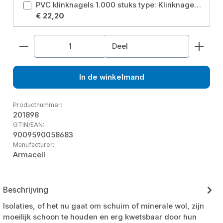
PVC klinknagels 1.000 stuks type: Klinknagels 1000 pc's van PVC
€ 22,20
Producthoeveelheid: Voer de gewenste hoeveelhe
Deel
In de winkelmand
Productnummer:
201898
GTIN/EAN:
9009590058683
Manufacturer:
Armacell
Beschrijving
Isolaties, of het nu gaat om schuim of minerale wol, zijn
moeilijk schoon te houden en erg kwetsbaar door hun