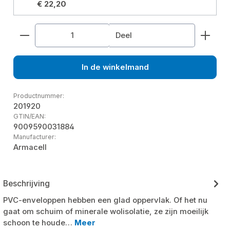
€ 22,20
Producthoeveelheid: Voer de gewenste hoeveelhe
Deel
In de winkelmand
Productnummer:
201920
GTIN/EAN:
9009590031884
Manufacturer:
Armacell
Beschrijving
PVC-enveloppen hebben een glad oppervlak. Of het nu
gaat om schuim of minerale wolisolatie, ze zijn moeilijk
schoon te houde…
Meer