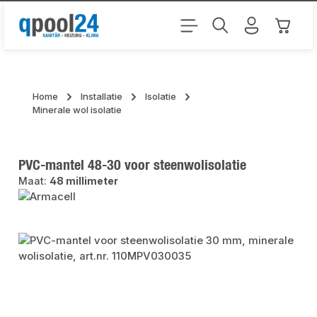
Ga naar de hoofdinhoud
Winkel
Home
Installatie
Isolatie
Minerale wol isolatie
PVC-mantel 48-30 voor steenwolisolatie
Maat:
48 millimeter
Afbeeldingengalerij overslaan