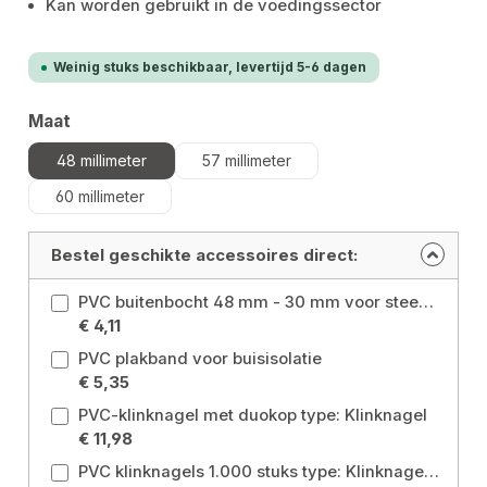
Kan worden gebruikt in de voedingssector
Weinig stuks beschikbaar, levertijd 5-6 dagen
Selecteer
Maat
48 millimeter
57 millimeter
60 millimeter
Bestel geschikte accessoires direct:
PVC buitenbocht 48 mm - 30 mm voor steenwolisolatie Maat: 48 millimeter
€ 4,11
PVC plakband voor buisisolatie
€ 5,35
PVC-klinknagel met duokop type: Klinknagel
€ 11,98
PVC klinknagels 1.000 stuks type: Klinknagels 1000 pc's van PVC