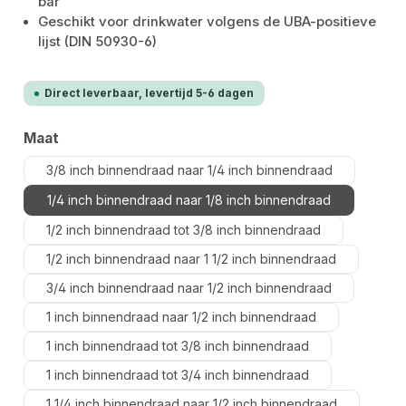
bar
Geschikt voor drinkwater volgens de UBA-positieve
lijst (DIN 50930-6)
Direct leverbaar, levertijd 5-6 dagen
Selecteer
Maat
3/8 inch binnendraad naar 1/4 inch binnendraad
1/4 inch binnendraad naar 1/8 inch binnendraad
1/2 inch binnendraad tot 3/8 inch binnendraad
1/2 inch binnendraad naar 1 1/2 inch binnendraad
3/4 inch binnendraad naar 1/2 inch binnendraad
1 inch binnendraad naar 1/2 inch binnendraad
1 inch binnendraad tot 3/8 inch binnendraad
1 inch binnendraad tot 3/4 inch binnendraad
1 1/4 inch binnendraad naar 1/2 inch binnendraad