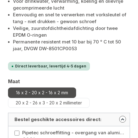
Voor drinkwater, verwarming, koeling en olievrije
gecomprimeerde lucht
Eenvoudig en snel te verwerken met vorksleutel of
tang - niet drukken - gewoon schroef
Veilige, zuurstofdichtheidafdichting door twee
EPDM O-ringen
Permanente resistent met 10 bar bij 70 ° C tot 50
jaar, DVGW DW-8501CP0053
Direct leverbaar, levertijd 4-5 dagen
Selecteer
Maat
16 x 2 - 20 x 2 - 16 x 2 mm
20 x 2 - 26 x 3 - 20 x 2 millimeter
Bestel geschikte accessoires direct:
Pipetec schroeffitting - overgang van aluminium composietbuis 16x2mm naar 1/2" buitendraad Maat: 16 x 2 millimeter - 1/2 inch