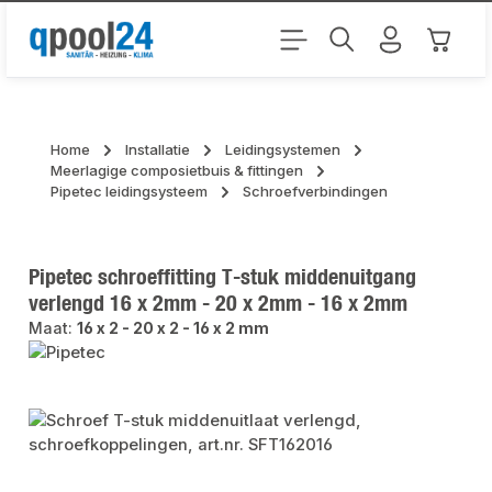
Ga naar de hoofdinhoud
Winkel
Home
Installatie
Leidingsystemen
Meerlagige composietbuis & fittingen
Pipetec leidingsysteem
Schroefverbindingen
Pipetec schroeffitting T-stuk middenuitgang
verlengd 16 x 2mm - 20 x 2mm - 16 x 2mm
Maat:
16 x 2 - 20 x 2 - 16 x 2 mm
Afbeeldingengalerij overslaan