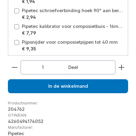
€ 1,94
Pipetec schroefverbinding hoek 90° aan beide zijden aluminium composiet buis 16 x 2 mm Maat: 90° 16 x 2 millimeter
€ 2,94
Pipetec kalibrator voor composietbuis - 16mm - 20mm - 26mm Maat: 16 mm - 20 mm - 26 mm
€ 7,79
Pijpsnijder voor composietpijpen tot 40 mm
€ 9,35
Producthoeveelheid: Voer de gewenste hoeveelhe
Deel
In de winkelmand
Productnummer:
204762
GTIN/EAN:
4260494174052
Manufacturer:
Pipetec