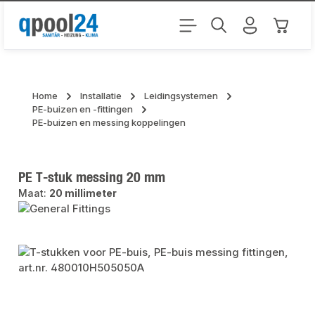
Ga naar de hoofdinhoud
Winkel
Home
Installatie
Leidingsystemen
PE-buizen en -fittingen
PE-buizen en messing koppelingen
PE T-stuk messing 20 mm
Maat:
20 millimeter
Afbeeldingengalerij overslaan