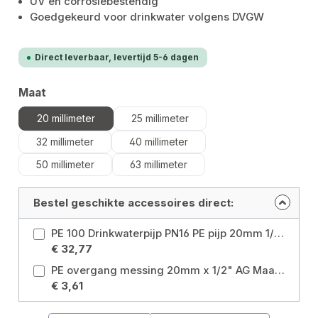
UV en corrosiebestendig
Goedgekeurd voor drinkwater volgens DVGW
Direct leverbaar, levertijd 5-6 dagen
Selecteer
Maat
20 millimeter
25 millimeter
32 millimeter
40 millimeter
50 millimeter
63 millimeter
Bestel geschikte accessoires direct:
PE 100 Drinkwaterpijp PN16 PE pijp 20mm 1/2" 50m DVGW Maat: Ø20 mm x 50 m
€ 32,77
PE overgang messing 20mm x 1/2" AG Maat: 20 millimeter
€ 3,61