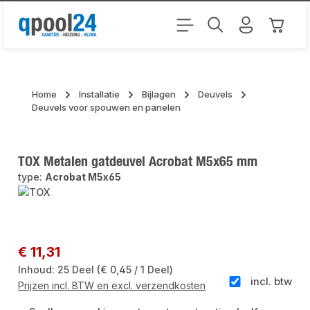
Ga naar de hoofdinhoud
Winkel
Home
Installatie
Bijlagen
Deuvels
Deuvels voor spouwen en panelen
TOX Metalen gatdeuvel Acrobat M5x65 mm
type:
Acrobat M5x65
Afbeeldingengalerij overslaan
Normale prijs:
€ 11,31
Inhoud:
25 Deel
(€ 0,45 / 1 Deel)
incl. btw
Prijzen incl. BTW en excl. verzendkosten