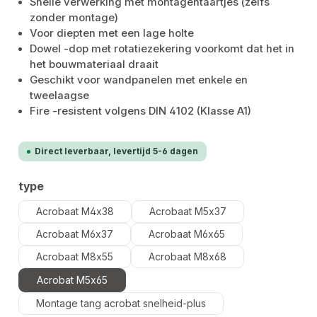
Snelle verwerking met montagentaartjes (zelfs
zonder montage)
Voor diepten met een lage holte
Dowel -dop met rotatiezekering voorkomt dat het in
het bouwmateriaal draait
Geschikt voor wandpanelen met enkele en
tweelaagse
Fire -resistent volgens DIN 4102 (Klasse A1)
Direct leverbaar, levertijd 5-6 dagen
Selecteer
type
Acrobaat M4x38
Acrobaat M5x37
Acrobaat M6x37
Acrobaat M6x65
Acrobaat M8x55
Acrobaat M8x68
Acrobat M5x65
Montage tang acrobat snelheid-plus