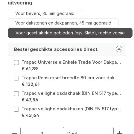
Selecteer
uitvoering
Voor bevers, 30 mm gedraaid
Voor dakstenen en dakpannen, 45 mm gedraaid
Voor geschakelde gebieden (bijv. Slate), rechte versie
Bestel geschikte accessoires direct:
Trapac Universele Enkele Trede Voor Dakpannen en Tegels, Breedte 25cm, Verzinkt Kleur: Verzinkt
€ 61,39
Trapac Roosterset breedte 80 cm voor dakpannen en dakpannen, gegalvaniseerd Kleur: Verzinkt
€ 132,61
Trapac veiligheidsdakhaak (DIN EN 517 type A) Voor bever verzinkt, 30mm geslingerd, incl. bevestigingsnagels Kleur: Verzinkt / uitvoering: Voor bevers, 30 mm gedraaid
€ 47,56
Trapac veiligheidsdakhaken (DIN EN 517 type A) Voor dakpannen, gegalvaniseerd, 45mm geslingerd, incl. bevestigingsnagels Kleur: Verzinkt / uitvoering: Voor dakstenen en dakpannen, 45 mm gedraaid
€ 43,64
Producthoeveelheid: Voer de gewenste hoeveelhe
Deel