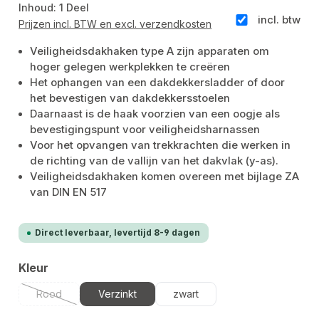
Inhoud:
1 Deel
incl. btw
Prijzen incl. BTW en excl. verzendkosten
Veiligheidsdakhaken type A zijn apparaten om
hoger gelegen werkplekken te creëren
Het ophangen van een dakdekkersladder of door
het bevestigen van dakdekkersstoelen
Daarnaast is de haak voorzien van een oogje als
bevestigingspunt voor veiligheidsharnassen
Voor het opvangen van trekkrachten die werken in
de richting van de vallijn van het dakvlak (y-as).
Veiligheidsdakhaken komen overeen met bijlage ZA
van DIN EN 517
Direct leverbaar, levertijd 8-9 dagen
Selecteer
Kleur
Rood
Verzinkt
zwart
(Deze optie is momenteel niet beschikbaar.)