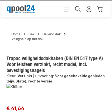
Ga naar de hoofdinhoud
Winkel
Home
Dak
Hellend dak
Veiligheid op het dak
Trapac veiligheidsdakhaken (DIN EN 517 type A)
Voor leisteen verzinkt, recht model, incl.
bevestigingsnagels
Kleur:
Verzinkt
|
uitvoering:
Voor geschakelde gebieden
(bijv. Slate), rechte versie
Afbeeldingengalerij overslaan
Normale prijs:
€ 41,64