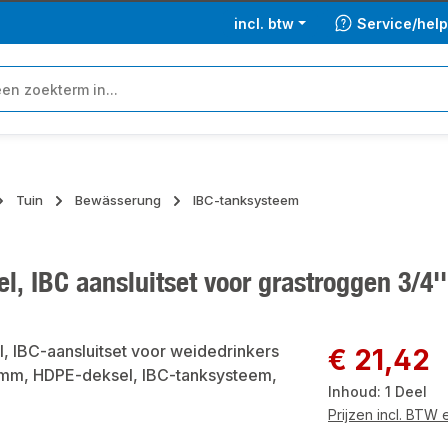
incl. btw
Service/hel
Tuin
Bewässerung
IBC-tanksysteem
l, IBC aansluitset voor grastroggen 3/4
ngalerij overslaan
Normale prijs:
€ 21,42
Inhoud:
1 Deel
Prijzen incl. BTW