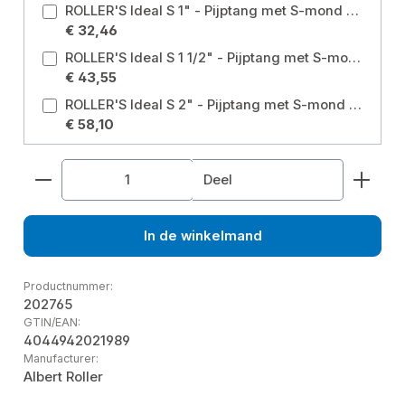
ROLLER'S Ideal S 1" - Pijptang met S-mond voor buizen tot Ø 1". Maat: voor buizen tot Ø 1 inch
€ 32,46
ROLLER'S Ideal S 1 1/2" - Pijptang met S-mond voor buizen tot Ø 1 1/2" Maat: voor buizen tot Ø 1 1/2 inch
€ 43,55
ROLLER'S Ideal S 2" - Pijptang met S-mond voor buizen tot Ø 2". Maat: voor buizen tot Ø 2 inch
€ 58,10
Producthoeveelheid: Voer de gewenste hoeveelhe
Deel
In de winkelmand
Productnummer:
202765
GTIN/EAN:
4044942021989
Manufacturer:
Albert Roller