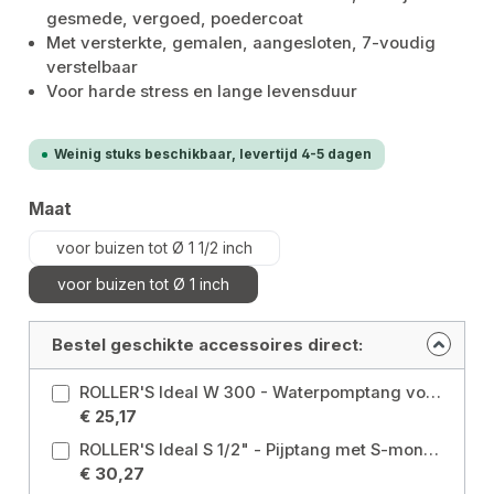
gesmede, vergoed, poedercoat
Met versterkte, gemalen, aangesloten, 7-voudig
verstelbaar
Voor harde stress en lange levensduur
Weinig stuks beschikbaar, levertijd 4-5 dagen
Selecteer
Maat
voor buizen tot Ø 1 1/2 inch
voor buizen tot Ø 1 inch
Bestel geschikte accessoires direct:
ROLLER'S Ideal W 300 - Waterpomptang voor buizen tot Ø 11/2". Maat: voor buizen tot Ø 1 1/2 inch
€ 25,17
ROLLER'S Ideal S 1/2" - Pijptang met S-mond voor buizen tot Ø 1/2" Maat: voor buizen tot Ø 1/2 inch
€ 30,27