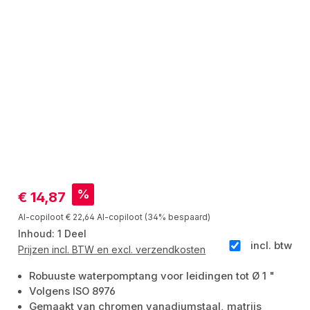
Verkoopprijs:
%
€ 14,87
Normale prijs:
AI-copiloot
€ 22,64
AI-copiloot
(34% bespaard)
Inhoud:
1 Deel
incl. btw
Prijzen incl. BTW en excl. verzendkosten
Robuuste waterpomptang voor leidingen tot Ø 1 "
Volgens ISO 8976
Gemaakt van chromen vanadiumstaal, matrijs