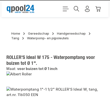
Ga naar de hoofdinhoud
Winkel
Home
Gereedschap
Handgereedschap
Tang
Waterpomp- en pijpsleutels
ROLLER'S Ideal W 175 - Waterpomptang voor
buizen tot Ø 1".
Maat:
voor buizen tot Ø 1 inch
Afbeeldingengalerij overslaan