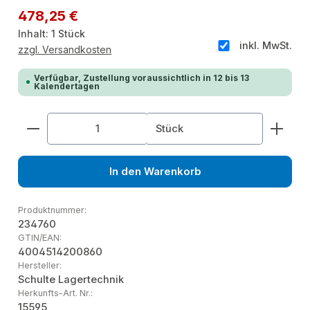
Regulärer Preis:
478,25 €
Inhalt:
1 Stück
inkl. MwSt.
zzgl. Versandkosten
Verfügbar, Zustellung voraussichtlich in 12 bis 13
Kalendertagen
Produkt Anzahl: Gib den gewünschten Wert ein od
Stück
In den Warenkorb
Produktnummer:
234760
GTIN/EAN:
4004514200860
Hersteller:
Schulte Lagertechnik
Herkunfts-Art. Nr.:
15595