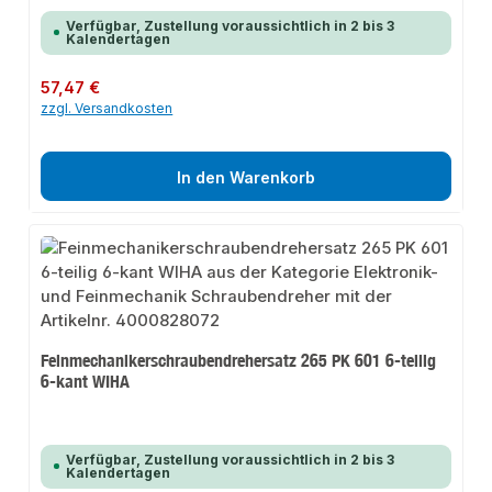
Verfügbar, Zustellung voraussichtlich in 2 bis 3
Kalendertagen
Regulärer Preis:
57,47 €
zzgl. Versandkosten
In den Warenkorb
Feinmechanikerschraubendrehersatz 265 PK 601 6-teilig
6-kant WIHA
Verfügbar, Zustellung voraussichtlich in 2 bis 3
Kalendertagen