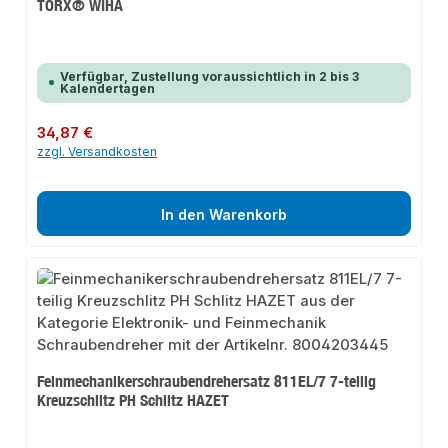
TORX® WIHA
Verfügbar, Zustellung voraussichtlich in 2 bis 3
Kalendertagen
Regulärer Preis:
34,87 €
zzgl. Versandkosten
In den Warenkorb
Feinmechanikerschraubendrehersatz 811EL/7 7-teilig
Kreuzschlitz PH Schlitz HAZET