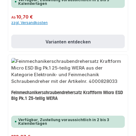
Kalendertagen
Regulärer Preis:
10,70 €
Ab
zzgl. Versandkosten
Varianten entdecken
Feinmechanikerschraubendrehersatz Kraftform Micro ESD
Big Pk.1 25-teilig WERA
Verfügbar, Zustellung voraussichtlich in 2 bis 3
Kalendertagen
Regulärer Preis: