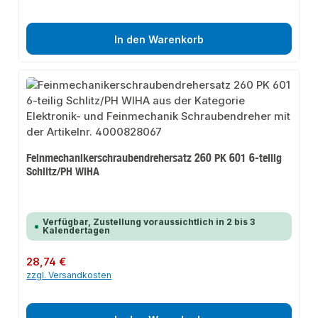
In den Warenkorb
Feinmechanikerschraubendrehersatz 260 PK 601 6-teilig
Schlitz/PH WIHA
Verfügbar, Zustellung voraussichtlich in 2 bis 3
Kalendertagen
Regulärer Preis:
28,74 €
zzgl. Versandkosten