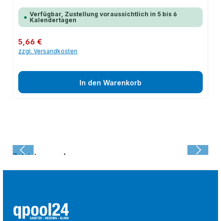
Verfügbar, Zustellung voraussichtlich in 5 bis 6
Kalendertagen
Regulärer Preis:
5,66 €
zzgl. Versandkosten
In den Warenkorb
Zuletzt angesehen: