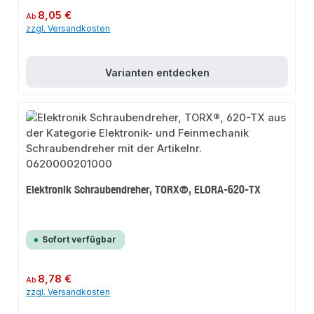
Regulärer Preis:
8,05 €
Ab
zzgl. Versandkosten
Varianten entdecken
Elektronik Schraubendreher, TORX®, ELORA-620-TX
Sofort verfügbar
Regulärer Preis:
8,78 €
Ab
zzgl. Versandkosten