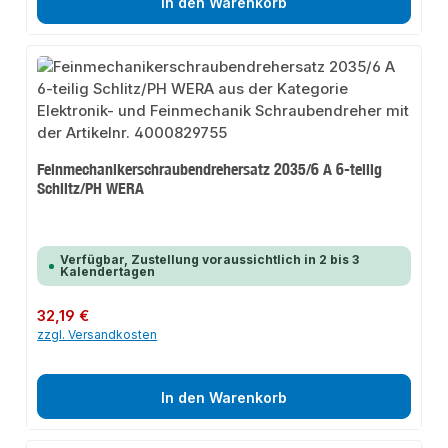
In den Warenkorb
Feinmechanikerschraubendrehersatz 2035/6 A 6-teilig
Schlitz/PH WERA
Verfügbar, Zustellung voraussichtlich in 2 bis 3
Kalendertagen
Regulärer Preis:
32,19 €
zzgl. Versandkosten
In den Warenkorb