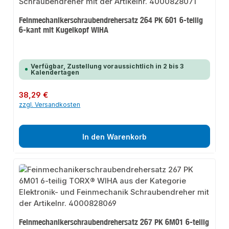
Feinmechanikerschraubendrehersatz 264 PK 601 6-teilig
6-kant mit Kugelkopf WIHA
Verfügbar, Zustellung voraussichtlich in 2 bis 3
Kalendertagen
Regulärer Preis:
38,29 €
zzgl. Versandkosten
In den Warenkorb
Feinmechanikerschraubendrehersatz 267 PK 6M01 6-teilig