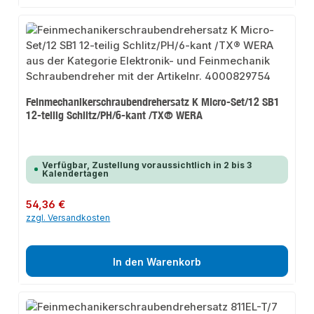
Feinmechanikerschraubendrehersatz K Micro-Set/12 SB1
12-teilig Schlitz/PH/6-kant /TX® WERA
Verfügbar, Zustellung voraussichtlich in 2 bis 3
Kalendertagen
Regulärer Preis:
54,36 €
zzgl. Versandkosten
In den Warenkorb