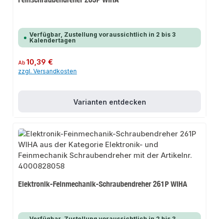
Verfügbar, Zustellung voraussichtlich in 2 bis 3
Kalendertagen
Regulärer Preis:
10,39 €
Ab
zzgl. Versandkosten
Varianten entdecken
Elektronik-Feinmechanik-Schraubendreher 261P WIHA
Verfügbar, Zustellung voraussichtlich in 2 bis 3