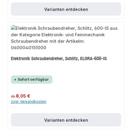
Varianten entdecken
Elektronik Schraubendreher, Schlitz, ELORA-600-IS
Sofort verfügbar
Regulärer Preis:
8,05 €
Ab
zzgl. Versandkosten
Varianten entdecken