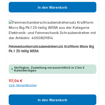
In den Warenkorb
Feinmechanikerschraubendrehersatz Kraftform Micro Big
Pk.1 25-teilig WERA
Verfügbar, Zustellung voraussichtlich in 2 bis 3
Kalendertagen
Regulärer Preis:
117,04 €
zzgl. Versandkosten
In den Warenkorb