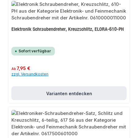
Elektronik Schraubendreher, Kreuzschlitz, ELORA-610-PH
Sofort verfügbar
Regulärer Preis:
7,95 €
Ab
zzgl. Versandkosten
Varianten entdecken