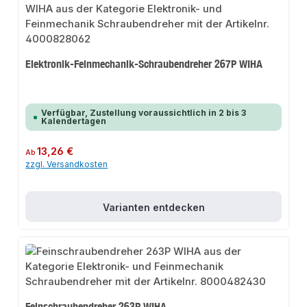
Elektronik-Feinmechanik-Schraubendreher 267P WIHA
Verfügbar, Zustellung voraussichtlich in 2 bis 3
Kalendertagen
Regulärer Preis:
13,26 €
Ab
zzgl. Versandkosten
Varianten entdecken
Feinschraubendreher 263P WIHA