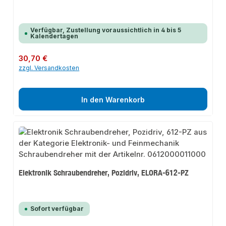
Verfügbar, Zustellung voraussichtlich in 4 bis 5
Kalendertagen
Regulärer Preis:
30,70 €
zzgl. Versandkosten
In den Warenkorb
Elektronik Schraubendreher, Pozidriv, ELORA-612-PZ
Sofort verfügbar