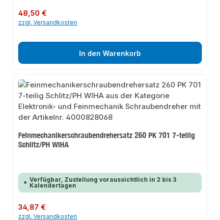
Regulärer Preis:
48,50 €
zzgl. Versandkosten
In den Warenkorb
Feinmechanikerschraubendrehersatz 260 PK 701 7-teilig
Schlitz/PH WIHA
Verfügbar, Zustellung voraussichtlich in 2 bis 3
Kalendertagen
Regulärer Preis:
34,87 €
zzgl. Versandkosten