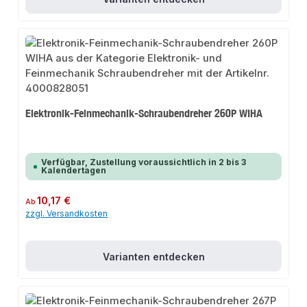
Elektronik-Feinmechanik-Schraubendreher 260P WIHA
Verfügbar, Zustellung voraussichtlich in 2 bis 3
Kalendertagen
Regulärer Preis:
10,17 €
Ab
zzgl. Versandkosten
Varianten entdecken