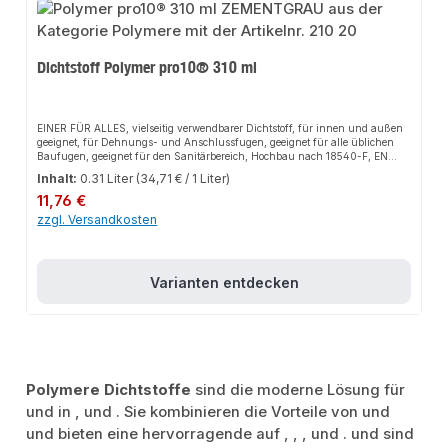
Dichtstoff Polymer pro10® 310 ml
EINER FÜR ALLES, vielseitig verwendbarer Dichtstoff, für innen und außen
geeignet, für Dehnungs- und Anschlussfugen, geeignet für alle üblichen
Baufugen, geeignet für den Sanitärbereich, Hochbau nach 18540-F, EN
15651-1; F-EXT-INT 25 LM/ISO 11600, EMICODE EC 1 Plus – sehr
Inhalt:
0.31 Liter
(34,71 € / 1 Liter)
emissionsarm, UV-, witterungs- und alterungsbeständig, silicon-, laugen-,
Regulärer Preis:
säure- und isocyanatfrei, schimmelresistent/Reinraum ISO 846,
11,76 €
lösemittelfrei, salzwasserbeständig.VerarbeitungsvorteileOptimal glättbar, gut
zzgl. Versandkosten
modellierbar, „Nass in Nass“ überlackierbar/überstreichbar, optimale
Verarbeitungszeit (30 Min.), dauerhaft klebefrei bereits kurz nach der
Hautbildung, sehr gute Beständigkeit gegen aliphatische Lösungsmittel,
Kohlenwasserstoffe, Ketone, Estern, Alkohole, verdünnte Mineralsäuren und
Varianten entdecken
Laugen.AnwendungsbereicheIm lebensmittelnahen Bereich, Abdichten von
RLT-Anlagen/VDI 6022, für Fugen mit hoher Bewegungsaufnahme,
Abdichten von Fenster- und Türanschlussfugen, ausgezeichnete Haftung
auf sämtlichen Untergründen, wie z. B. Aluminium, Glas, glasierter
Keramik, lackiertem/lasiertem Holz, Beton, Putz, beschichteten und lackierten
Metallen usw.
Polymere Dichtstoffe
sind die moderne Lösung für
und
in
,
und
. Sie kombinieren die Vorteile von
und
und bieten eine hervorragende
auf
,
,
,
und
.
und
sind