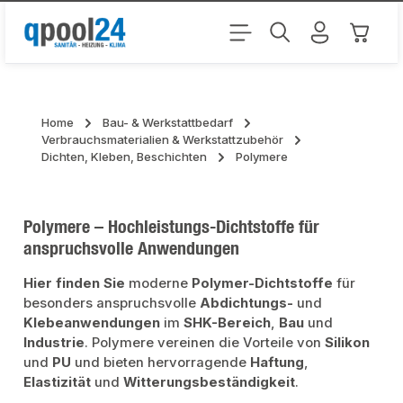
Zum Hauptinhalt springen
Warenk
Home
Bau- & Werkstattbedarf
Verbrauchsmaterialien & Werkstattzubehör
Dichten, Kleben, Beschichten
Polymere
Polymere – Hochleistungs-Dichtstoffe für
anspruchsvolle Anwendungen
Hier finden Sie
moderne
Polymer-Dichtstoffe
für
besonders anspruchsvolle
Abdichtungs-
und
Klebeanwendungen
im
SHK-Bereich
,
Bau
und
Industrie
. Polymere vereinen die Vorteile von
Silikon
und
PU
und bieten hervorragende
Haftung
,
Elastizität
und
Witterungsbeständigkeit
.