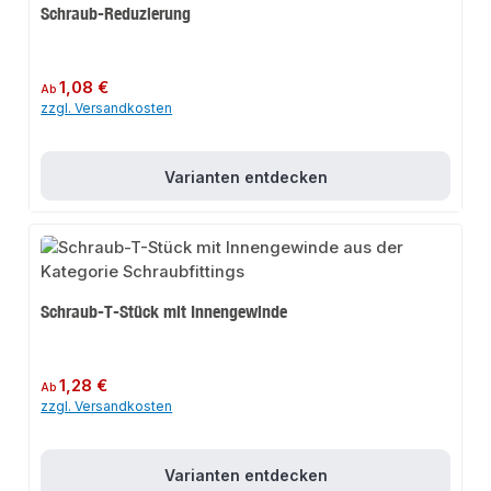
Schraub-Reduzierung
Regulärer Preis:
1,08 €
Ab
zzgl. Versandkosten
Varianten entdecken
Schraub-T-Stück mit Innengewinde
Regulärer Preis:
1,28 €
Ab
zzgl. Versandkosten
Varianten entdecken