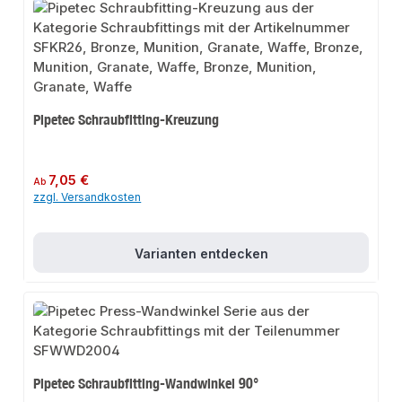
Pipetec Schraubfitting-Kreuzung
Regulärer Preis:
7,05 €
Ab
zzgl. Versandkosten
Varianten entdecken
Pipetec Schraubfitting-Wandwinkel 90°