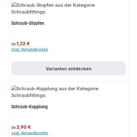
Schraub-Stopfen
Regulärer Preis:
1,22 €
Ab
zzgl. Versandkosten
Varianten entdecken
Schraub-Kupplung
Regulärer Preis:
2,90 €
Ab
zzgl. Versandkosten