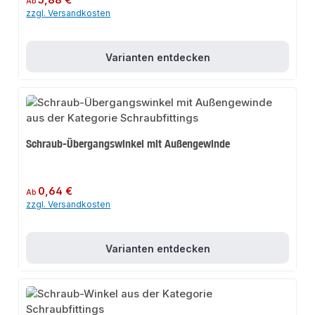
Ab
zzgl. Versandkosten
Varianten entdecken
Schraub-Übergangswinkel mit Außengewinde
Regulärer Preis:
0,64 €
Ab
zzgl. Versandkosten
Varianten entdecken