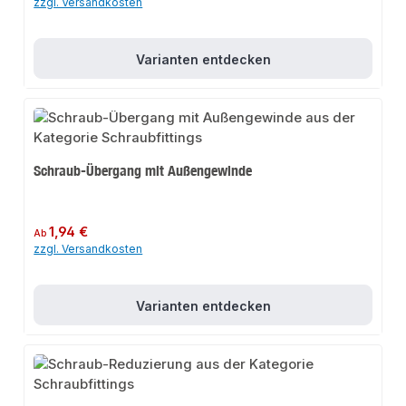
zzgl. Versandkosten
Varianten entdecken
Schraub-Übergang mit Außengewinde
Regulärer Preis:
1,94 €
Ab
zzgl. Versandkosten
Varianten entdecken