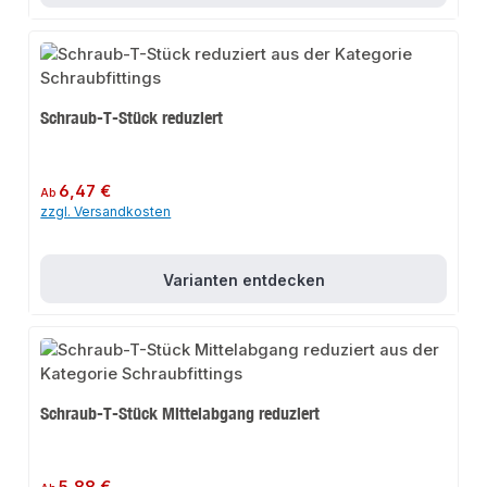
Schraub-T-Stück reduziert
Regulärer Preis:
6,47 €
Ab
zzgl. Versandkosten
Varianten entdecken
Schraub-T-Stück Mittelabgang reduziert
Regulärer Preis:
5,88 €