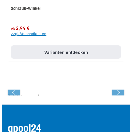
Schraub-Winkel
Regulärer Preis:
2,94 €
Ab
zzgl. Versandkosten
Varianten entdecken
Zuletzt angesehen: