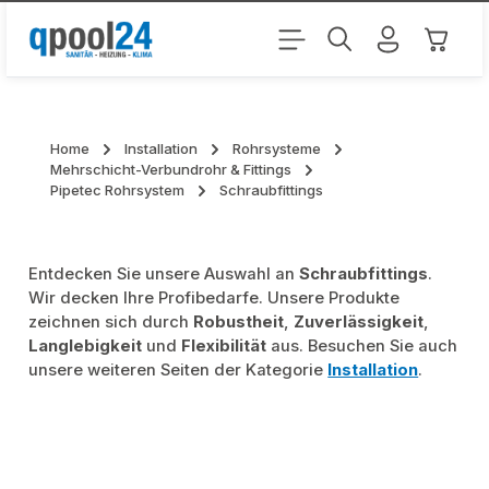
Zum Hauptinhalt springen
Warenk
Home
Installation
Rohrsysteme
Mehrschicht-Verbundrohr & Fittings
Pipetec Rohrsystem
Schraubfittings
Entdecken Sie unsere Auswahl an
Schraubfittings
.
Wir decken Ihre Profibedarfe. Unsere Produkte
zeichnen sich durch
Robustheit
,
Zuverlässigkeit
,
Langlebigkeit
und
Flexibilität
aus. Besuchen Sie auch
unsere weiteren Seiten der Kategorie
Installation
.