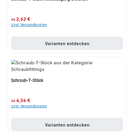
Regulärer Preis:
2,62 €
Ab
zzgl. Versandkosten
Varianten entdecken
Schraub-T-Stück
Regulärer Preis:
4,34 €
Ab
zzgl. Versandkosten
Varianten entdecken