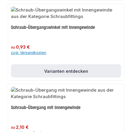
Schraub-Übergangswinkel mit Innengewinde
Regulärer Preis:
0,93 €
Ab
zzgl. Versandkosten
Varianten entdecken
Schraub-Übergang mit Innengewinde
Regulärer Preis:
2,10 €
Ab