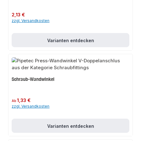
Regulärer Preis:
2,13 €
zzgl. Versandkosten
Varianten entdecken
Schraub-Wandwinkel
Regulärer Preis:
1,33 €
Ab
zzgl. Versandkosten
Varianten entdecken