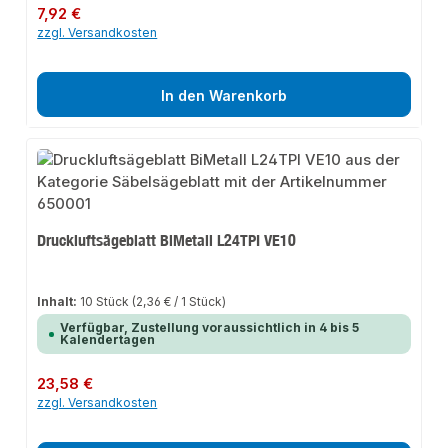
Regulärer Preis:
7,92 €
zzgl. Versandkosten
In den Warenkorb
Druckluftsägeblatt BiMetall L24TPI VE10
Inhalt:
10 Stück
(2,36 € / 1 Stück)
Verfügbar, Zustellung voraussichtlich in 4 bis 5
Kalendertagen
Regulärer Preis:
23,58 €
zzgl. Versandkosten