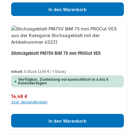
In den Warenkorb
Stichsägeblatt PM75V BiM 75 mm PROCut VE5
Inhalt:
5 Stück
(2,90 € / 1 Stück)
Verfügbar, Zustellung voraussichtlich in 4 bis 5
Kalendertagen
Regulärer Preis:
14,48 €
zzgl. Versandkosten
In den Warenkorb