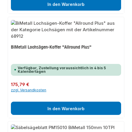
In den Warenkorb
BiMetall Lochsägen-Koffer "Allround Plus"
Verfügbar, Zustellung voraussichtlich in 4 bis 5
Kalendertagen
Regulärer Preis:
175,79 €
zzgl. Versandkosten
In den Warenkorb