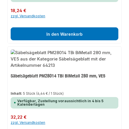
Regulärer Preis:
18,24 €
zzgl. Versandkosten
In den Warenkorb
Säbelsägeblatt PM28014 TBi BiMetall 280 mm, VE5
Inhalt:
5 Stück
(6,44 € / 1 Stück)
Verfügbar, Zustellung voraussichtlich in 4 bis 5
Kalendertagen
Regulärer Preis:
32,22 €
zzgl. Versandkosten