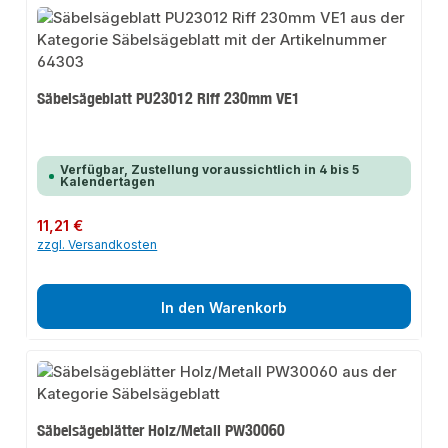
Säbelsägeblatt PU23012 Riff 230mm VE1
Verfügbar, Zustellung voraussichtlich in 4 bis 5
Kalendertagen
Regulärer Preis:
11,21 €
zzgl. Versandkosten
In den Warenkorb
Säbelsägeblätter Holz/Metall PW30060