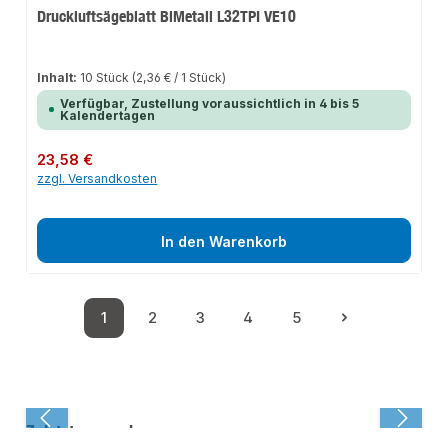
Druckluftsägeblatt BiMetall L32TPI VE10
Inhalt:
10 Stück
(2,36 € / 1 Stück)
Verfügbar, Zustellung voraussichtlich in 4 bis 5
Kalendertagen
Regulärer Preis:
23,58 €
zzgl. Versandkosten
In den Warenkorb
1
2
3
4
5
Seite
Seite
Seite
Seite
Seite
Zuletzt angesehen: