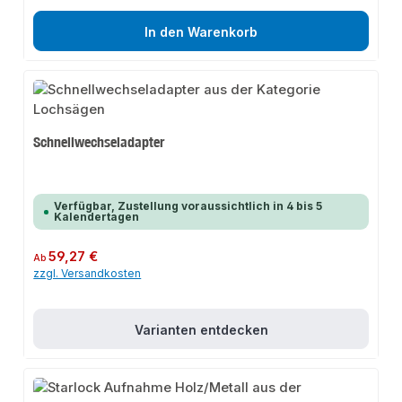
In den Warenkorb
Schnellwechseladapter
Verfügbar, Zustellung voraussichtlich in 4 bis 5
Kalendertagen
Regulärer Preis:
59,27 €
Ab
zzgl. Versandkosten
Varianten entdecken