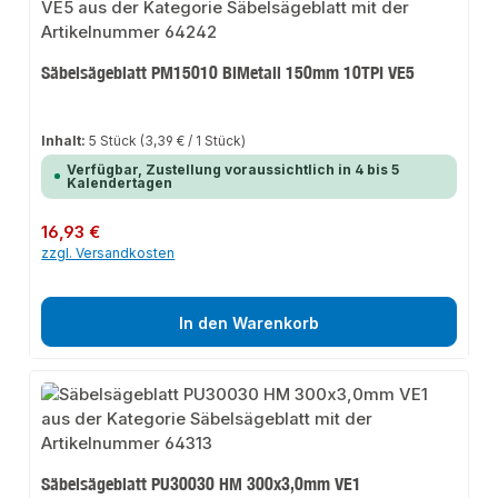
Säbelsägeblatt PM15010 BiMetall 150mm 10TPI VE5
Inhalt:
5 Stück
(3,39 € / 1 Stück)
Verfügbar, Zustellung voraussichtlich in 4 bis 5
Kalendertagen
Regulärer Preis:
16,93 €
zzgl. Versandkosten
In den Warenkorb
Säbelsägeblatt PU30030 HM 300x3,0mm VE1