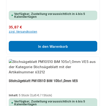
Verfügbar, Zustellung voraussichtlich in 4 bis 5
Kalendertagen
Regulärer Preis:
35,87 €
zzgl. Versandkosten
In den Warenkorb
Stichsägeblatt PM10510 BiM 105x1,0mm VE5
Inhalt:
5 Stück
(3,65 € / 1 Stück)
Verfügbar, Zustellung voraussichtlich in 4 bis 5
Kalendertagen