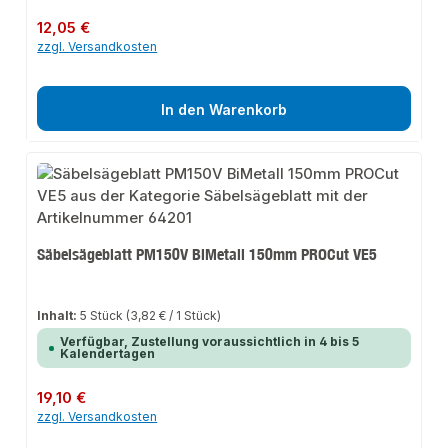
Regulärer Preis:
12,05 €
zzgl. Versandkosten
In den Warenkorb
Säbelsägeblatt PM150V BiMetall 150mm PROCut VE5
Inhalt:
5 Stück
(3,82 € / 1 Stück)
Verfügbar, Zustellung voraussichtlich in 4 bis 5
Kalendertagen
Regulärer Preis:
19,10 €
zzgl. Versandkosten