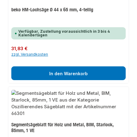
beko HM-Lochsäge Ø 44 x 65 mm, 4-teilig
Verfügbar, Zustellung voraussichtlich in 3 bis 4
Kalendertagen
Regulärer Preis:
31,83 €
zzgl. Versandkosten
In den Warenkorb
Segmentsägeblatt für Holz und Metal, BIM, Starlock,
85mm, 1 VE