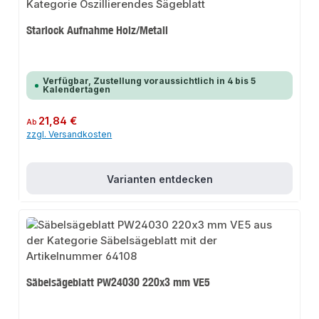
Starlock Aufnahme Holz/Metall
Verfügbar, Zustellung voraussichtlich in 4 bis 5
Kalendertagen
Regulärer Preis:
21,84 €
Ab
zzgl. Versandkosten
Varianten entdecken
Säbelsägeblatt PW24030 220x3 mm VE5