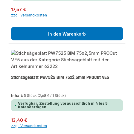
Regulärer Preis:
17,57 €
zzgl. Versandkosten
In den Warenkorb
Stichsägeblatt PW7525 BiM 75x2,5mm PROCut VE5
Inhalt:
5 Stück
(2,68 € / 1 Stück)
Verfügbar, Zustellung voraussichtlich in 4 bis 5
Kalendertagen
Regulärer Preis:
13,40 €
zzgl. Versandkosten