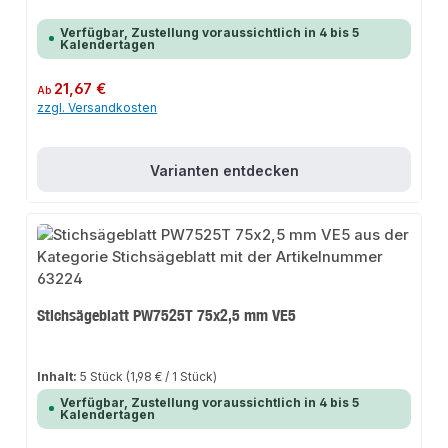
Verfügbar, Zustellung voraussichtlich in 4 bis 5
Kalendertagen
Regulärer Preis:
21,67 €
Ab
zzgl. Versandkosten
Varianten entdecken
Stichsägeblatt PW7525T 75x2,5 mm VE5
Inhalt:
5 Stück
(1,98 € / 1 Stück)
Verfügbar, Zustellung voraussichtlich in 4 bis 5
Kalendertagen