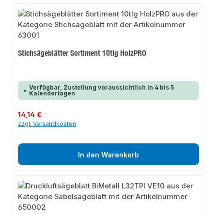
Stichsägeblätter Sortiment 10tlg HolzPRO
Verfügbar, Zustellung voraussichtlich in 4 bis 5
Kalendertagen
Regulärer Preis:
14,14 €
zzgl. Versandkosten
In den Warenkorb