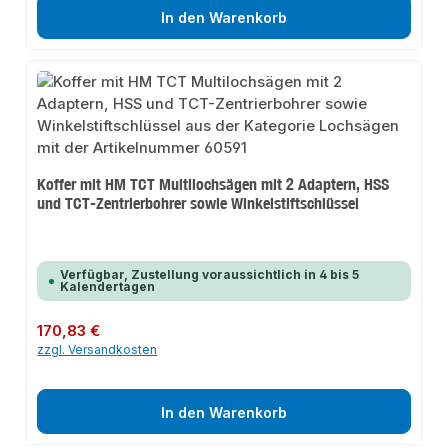
In den Warenkorb
Koffer mit HM TCT Multilochsägen mit 2 Adaptern, HSS
und TCT-Zentrierbohrer sowie Winkelstiftschlüssel
Verfügbar, Zustellung voraussichtlich in 4 bis 5
Kalendertagen
Regulärer Preis:
170,83 €
zzgl. Versandkosten
In den Warenkorb