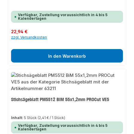
Verfügbar, Zustellung voraussichtlich in 4 bis 5
Kalendertagen
Regulärer Preis:
22,94 €
zzgl. Versandkosten
In den Warenkorb
Stichsägeblatt PM5512 BiM 55x1,2mm PROCut VE5
Inhalt:
5 Stück
(2,41 € / 1 Stück)
Verfügbar, Zustellung voraussichtlich in 4 bis 5
Kalendertagen