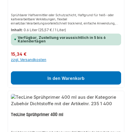
Sprühbarer Haftvermittler oder Schutzschicht, Haftgrund für heiß- oder
kaltverarbeitbare Verklebungen, flexibel
einsetzbar.VerarbeitungsvorteileSchnell trocknend, einfache Anwendung,
schnelle Verarbeitung, gezieltes Auftragen, ermöglicht schnelles
Inhalt:
0.6 Liter
(25,57 € / 1 Liter)
Weiterarbeiten.AnwendungsbereicheStellt auf schwierigen sowie auf porösen
Untergründen eine sehr gute Haftfläche her, für das Verlegen von
Verfügbar, Zustellung voraussichtlich in 5 bis 6
Bitumenbahnen, anwendbar auf Metall, Beton, Stein, Holz und
Kalendertagen
Bitumenbahnen, Anschlussbereiche aller Art, ideal für Übergänge von Metall
und Bitumenbahnen im Dach- bzw. Flachdachbereich, als Schutzschicht
auf Metall, Beton, Stein und Holz.
Regulärer Preis:
15,34 €
zzgl. Versandkosten
In den Warenkorb
TecLine Sprühprimer 400 ml