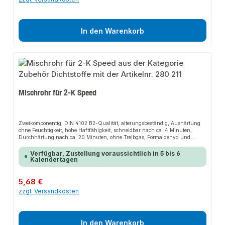
In den Warenkorb
Mischrohr für 2-K Speed
Zweikomponentig, DIN 4102 B2-Qualität, alterungsbeständig, Aushärtung
ohne Feuchtigkeit, hohe Haftfähigkeit, schneidbar nach ca. 4 Minuten,
Durchhärtung nach ca. 20 Minuten, ohne Treibgas, Formaldehyd und
PCB.VerarbeitungsvorteileEinfache Handhabung, druck- und
spannungsfreies Aushärten, wiederverwendbar nach Mischrohrwechsel, für
Verfügbar, Zustellung voraussichtlich in 5 bis 6
Reperaturen bestens geeignet.AnwendungsbereicheEinschäumen von
Kalendertagen
Türzargen, Befestigen von Treppenstufen und Fensterbänken,
Ausschäumen von Anschlussfugen, Füllen von Hohlräumen, Einschäumen
von Rohren und Elektroinstallationen, Abdichten im Dach- und
Regulärer Preis:
5,68 €
Wandbereich.
zzgl. Versandkosten
In den Warenkorb