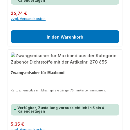
Kalendertagen
Regulärer Preis:
26,74 €
zzgl. Versandkosten
In den Warenkorb
Zwangsmischer für Maxbond
Kartuschenspitze mit Mischspirale Länge: 75 mmFarbe: transparent
Verfügbar, Zustellung voraussichtlich in 5 bis 6
Kalendertagen
Regulärer Preis:
5,35 €
zzgl. Versandkosten