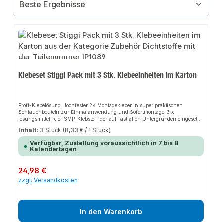
Klebeset Stiggi Pack mit 3 Stk. Klebeeinheiten im Karton
Profi-Klebelösung Hochfester 2K Montagekleber in super praktischen
Schlauchbeuteln zur Einmalanwendung und Sofortmontage. 3 x
lösungsmittelfreier SMP-Klebstoff der auf fast allen Untergründen eingesetzt
werden kann. Klebstoff auf SMP-Basis mit extremer
Inhalt:
3 Stück
(8,33 € / 1 Stück)
AnfangshaltekraftWitterungsbeständig, Vibrationshemmend,
Schallentkoppelnd, SpannungsausgleichendUniversell einsetzbarer
Verfügbar, Zustellung voraussichtlich in 7 bis 8
MontageklebstoffSilikonfreiEinsatzgebiete sind im Innen- Außen und
Kalendertagen
Nassbereich möglichFrei von Isocyanaten (Gefahrstoff)
Regulärer Preis:
24,98 €
zzgl. Versandkosten
In den Warenkorb