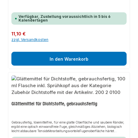
Verfügbar, Zustellung voraussichtlich in 5 bis 6
Kalendertagen
Regulärer Preis:
11,10 €
zzgl. Versandkosten
In den Warenkorb
Glättemittel für Dichtstoffe, gebrauchsfertig
Gebrausfertig, lösemittelfrei, für eine glatte Oberfläche und saubere Ränder,
ergibt eine optisch einwandfreie Fuge, gleichmäßiges Abziehen, biologisch
leicht abbaubare TensideVerarbeitungsvorteileFugenoberfläche härtet
schneller aus, erleichtert das Glätten von Dichtstoffen, ergibt eine