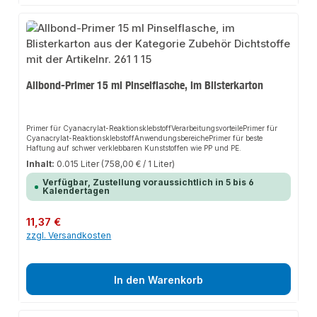
Allbond-Primer 15 ml Pinselflasche, im Blisterkarton
Primer für Cyanacrylat-ReaktionsklebstoffVerarbeitungsvorteilePrimer für
Cyanacrylat-ReaktionsklebstoffAnwendungsbereichePrimer für beste
Haftung auf schwer verklebbaren Kunststoffen wie PP und PE.
Inhalt:
0.015 Liter
(758,00 € / 1 Liter)
Verfügbar, Zustellung voraussichtlich in 5 bis 6
Kalendertagen
Regulärer Preis:
11,37 €
zzgl. Versandkosten
In den Warenkorb