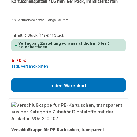
Kartuschenspitzen 105 mm, 6er Pack, im Blisterkarton
6 x Kartuschenspitzen, Länge 105 mm
Inhalt:
6 Stück
(1,12 € / 1 Stück)
Verfügbar, Zustellung voraussichtlich in 5 bis 6
Kalendertagen
Regulärer Preis:
6,70 €
zzgl. Versandkosten
In den Warenkorb
Verschlußkappe für PE-Kartuschen, transparent