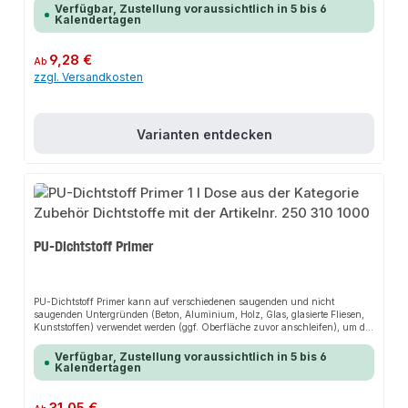
geschmeidige, schöne FugenoberflächeAnwendungsbereicheGlättemittel für
Verfügbar, Zustellung voraussichtlich in 5 bis 6
den Glas- und Fassadenbau bzw. für Verfugungen im Sanitärbereich
Kalendertagen
Regulärer Preis:
9,28 €
Ab
zzgl. Versandkosten
Varianten entdecken
PU-Dichtstoff Primer
PU-Dichtstoff Primer kann auf verschiedenen saugenden und nicht
saugenden Untergründen (Beton, Aluminium, Holz, Glas, glasierte Fliesen,
Kunststoffen) verwendet werden (ggf. Oberfläche zuvor anschleifen), um die
Haftung von PU-Dichtstoffen zu verbessern. Verdichtet die Porosität von
Materialien wie Holz oder Beton. Verringert bzw. verhindert Haftprobleme
Verfügbar, Zustellung voraussichtlich in 5 bis 6
auch unter strengsten Bedingungen. Kann auch als Untergrund zwischen
Kalendertagen
Dichtstoff und Farbe verwendet werden, um die Migration von
Weichmachern zu verhindern.
Regulärer Preis: