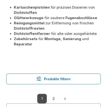
Kartuschenpistolen
für präzises Dosieren von
Dichtstoffen
Glättwerkzeuge
für saubere
Fugenabschlüsse
Reinigungsmittel
zur Entfernung von frischen
Dichtstoffresten
Dichtstoffentferner
für alte oder ausgehärtete
Zubehörsets
für
Montage
,
Sanierung
und
Reparatur
Produkte filtern
1
2
Seite
Seite