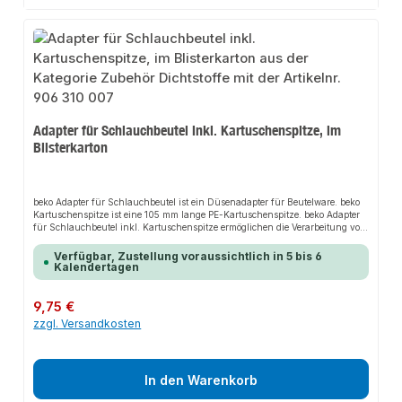
Adapter für Schlauchbeutel inkl. Kartuschenspitze, im
Blisterkarton
beko Adapter für Schlauchbeutel ist ein Düsenadapter für Beutelware. beko
Kartuschenspitze ist eine 105 mm lange PE-Kartuschenspitze. beko Adapter
für Schlauchbeutel inkl. Kartuschenspitze ermöglichen die Verarbeitung von
in Beutel abgefüllten Kleb- und Dichtstoffen mittels handelsüblicher
Kartuschenspitzen, die problemlos auf- und abgeschraubt werden können.
Verfügbar, Zustellung voraussichtlich in 5 bis 6
Bei mehrmaliger Verwendung eines Beutels muss lediglich die
Kalendertagen
Kartuschenspitze getauscht werden. Inhalt: 5 Adapter + 5 Kartuschenspitzen
Regulärer Preis:
9,75 €
zzgl. Versandkosten
In den Warenkorb