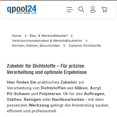
Zum Hauptinhalt springen
Warenk
Home
Bau- & Werkstattbedarf
Verbrauchsmaterialien & Werkstattzubehör
Dichten, Kleben, Beschichten
Zubehör Dichtstoffe
Zubehör für Dichtstoffe – Für präzise
Verarbeitung und optimale Ergebnisse
Hier finden Sie
praktisches
Zubehör
zur
Verarbeitung von
Dichtstoffen
wie
Silikon
,
Acryl
,
PU-Schaum
und
Polymeren
. Ob für das
Auftragen
,
Glätten
,
Reinigen
oder
Nachbearbeiten
– mit dem
passenden
Werkzeug
gelingt die Anwendung sauber,
effizient und professionell.