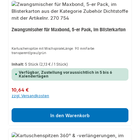
Zwangsmischer für Maxbond, 5-er Pack, im Blisterkarton
Kartuschenspitze mit MischspiraleLänge: 90 mmFarbe:
transparent/grau/grün
Inhalt:
5 Stück
(2,13 € / 1 Stück)
Verfügbar, Zustellung voraussichtlich in 5 bis 6
Kalendertagen
Regulärer Preis:
10,64 €
zzgl. Versandkosten
In den Warenkorb