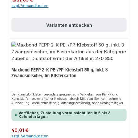
31,05 €
Ab
zzgl. Versandkosten
Varianten entdecken
Maxbond PEPP 2-K PE-/PP-Klebstoff 50 g, inkl. 3
Zwangsmischer, im Blisterkarton
Der Kunststoffkleber, besonders geeignet zum Verkleben von PE, PP und
Kunststoffen, automatischer Klebespalt durch Mikropartikel, sehr schnelle
Aushärtung, lösemittelbeständig, alterungsbeständig, hohe Schlagfestigkeit
durch Faserverstärkung, gute Beständigkeit gegen Chemikalien, verklebt
eine Vielzahl von Materialien.VerarbeitungsvorteileAuch für
Verfügbar, Zustellung voraussichtlich in 5 bis 6
warmverformbare Kunststoffe, gute Dosierbarkeit, punktgenaues Auftragen,
Kalendertagen
haftet ohne Primer auf einer Vielzahl von Untergründen, einfach zu
verarbeiten, hohe Haftfähigkeit.AnwendungsbereicheSpeziell zum Verkleben
von Kunststoffen aller Art wie Polypropylen (PP) und Polyethylen (PE).
Regulärer Preis:
40,01 €
zzgl. Versandkosten