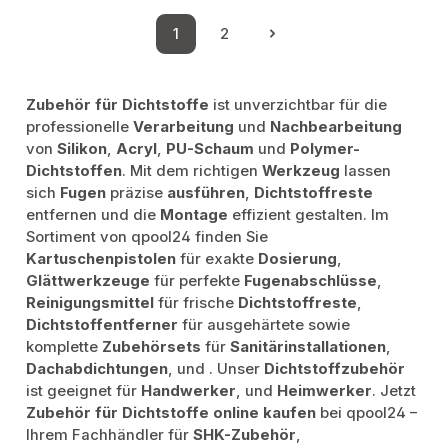
1
2
Seite
Seite
Zubehör für Dichtstoffe
ist unverzichtbar für die
professionelle
Verarbeitung
und
Nachbearbeitung
von
Silikon
,
Acryl
,
PU-Schaum
und
Polymer-
Dichtstoffen
. Mit dem richtigen
Werkzeug
lassen
sich
Fugen
präzise
ausführen
,
Dichtstoffreste
entfernen und die
Montage
effizient gestalten. Im
Sortiment von qpool24 finden Sie
Kartuschenpistolen
für exakte
Dosierung
,
Glättwerkzeuge
für perfekte
Fugenabschlüsse
,
Reinigungsmittel
für frische
Dichtstoffreste
,
Dichtstoffentferner
für ausgehärtete
sowie
komplette
Zubehörsets
für
Sanitärinstallationen
,
Dachabdichtungen
,
und
. Unser
Dichtstoffzubehör
ist geeignet für
Handwerker
,
und
Heimwerker
. Jetzt
Zubehör für Dichtstoffe online kaufen
bei qpool24 –
Ihrem Fachhändler für
SHK-Zubehör
,