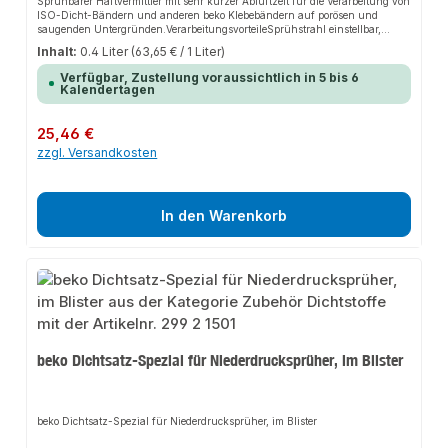
Sprühbarer Haftvermittler mit sehr kurzer Ablüftzeit für die Verarbeitung von
ISO-Dicht-Bändern und anderen beko Klebebändern auf porösen und
saugenden Untergründen.VerarbeitungsvorteileSprühstrahl einstellbar,
gezieltes Aufbringen, für alle Klebebänder geeignet, schnelle
Inhalt:
0.4 Liter
(63,65 € / 1 Liter)
Anfangshaftung, feuchtigkeitsbeständig,
geruchsarm.AnwendungsbereichePrimern von PUR, XPS, PIR, Mineralwolle,
Verfügbar, Zustellung voraussichtlich in 5 bis 6
Polyurethan- und Faserstoffisolierung, Schaumstoff (EPS), Beton, Holz,
Kalendertagen
OSB-, Span- und MDF-Platten.
Regulärer Preis:
25,46 €
zzgl. Versandkosten
In den Warenkorb
beko Dichtsatz-Spezial für Niederdrucksprüher, im Blister
beko Dichtsatz-Spezial für Niederdrucksprüher, im Blister