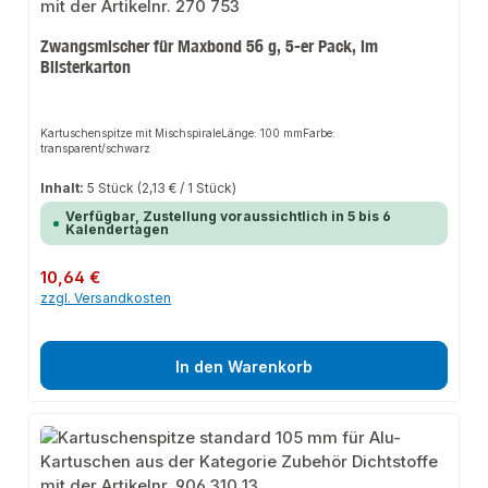
Zwangsmischer für Maxbond 56 g, 5-er Pack, im
Blisterkarton
Kartuschenspitze mit MischspiraleLänge: 100 mmFarbe:
transparent/schwarz
Inhalt:
5 Stück
(2,13 € / 1 Stück)
Verfügbar, Zustellung voraussichtlich in 5 bis 6
Kalendertagen
Regulärer Preis:
10,64 €
zzgl. Versandkosten
In den Warenkorb