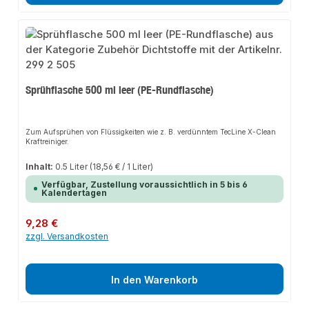
Sprühflasche 500 ml leer (PE-Rundflasche)
Zum Aufsprühen von Flüssigkeiten wie z. B. verdünntem TecLine X-Clean
Kraftreiniger.
Inhalt:
0.5 Liter
(18,56 € / 1 Liter)
Verfügbar, Zustellung voraussichtlich in 5 bis 6
Kalendertagen
Regulärer Preis:
9,28 €
zzgl. Versandkosten
In den Warenkorb