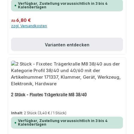
Verfügbar, Zustellung voraussichtlich in 3 bis 4
Kalendertagen
Regulärer Preis:
6,80 €
Ab
zzgl. Versandkosten
Varianten entdecken
2 Stück - Fixotec Trägerkralle M8 38/40
Inhalt:
2 Stück
(3,40 € / 1 Stück)
Verfügbar, Zustellung voraussichtlich in 3 bis 4
Kalendertagen