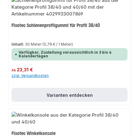
Fixotec Schienenprofilgummi für Profil 38/40
Inhalt:
30 Meter
(0,78 € / 1 Meter)
Verfügbar, Zustellung voraussichtlich in 3 bis 4
Kalendertagen
Regulärer Preis:
23,31 €
Ab
zzgl. Versandkosten
Varianten entdecken
Fixotec Winkelkonsole