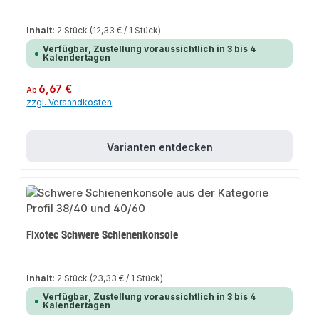
Inhalt:
2 Stück
(12,33 € / 1 Stück)
Verfügbar, Zustellung voraussichtlich in 3 bis 4
Kalendertagen
Regulärer Preis:
6,67 €
Ab
zzgl. Versandkosten
Varianten entdecken
Fixotec Schwere Schienenkonsole
Inhalt:
2 Stück
(23,33 € / 1 Stück)
Verfügbar, Zustellung voraussichtlich in 3 bis 4
Kalendertagen