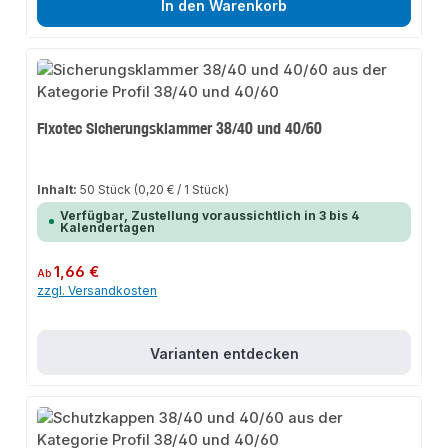
In den Warenkorb
Fixotec Sicherungsklammer 38/40 und 40/60
Inhalt:
50 Stück
(0,20 € / 1 Stück)
Verfügbar, Zustellung voraussichtlich in 3 bis 4
Kalendertagen
Regulärer Preis:
1,66 €
Ab
zzgl. Versandkosten
Varianten entdecken