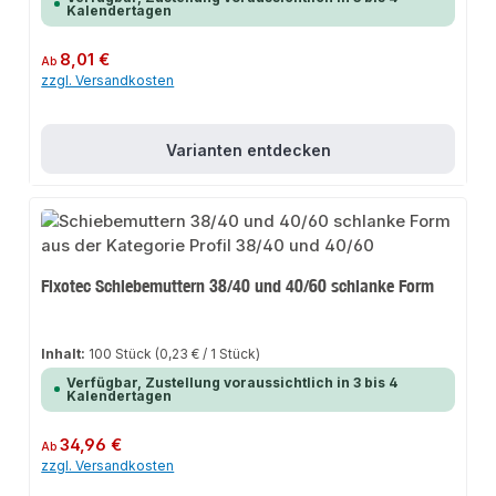
Kalendertagen
Regulärer Preis:
8,01 €
Ab
zzgl. Versandkosten
Varianten entdecken
Fixotec Schiebemuttern 38/40 und 40/60 schlanke Form
Inhalt:
100 Stück
(0,23 € / 1 Stück)
Verfügbar, Zustellung voraussichtlich in 3 bis 4
Kalendertagen
Regulärer Preis:
34,96 €
Ab
zzgl. Versandkosten