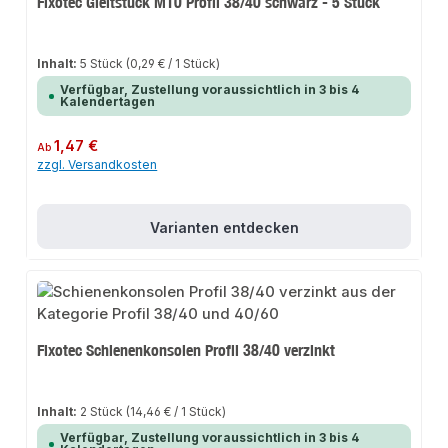
Fixotec Gleitstück M10 Profil 38/40 schwarz - 5 Stück
Inhalt:
5 Stück
(0,29 € / 1 Stück)
Verfügbar, Zustellung voraussichtlich in 3 bis 4
Kalendertagen
Regulärer Preis:
1,47 €
Ab
zzgl. Versandkosten
Varianten entdecken
Fixotec Schienenkonsolen Profil 38/40 verzinkt
Inhalt:
2 Stück
(14,46 € / 1 Stück)
Verfügbar, Zustellung voraussichtlich in 3 bis 4