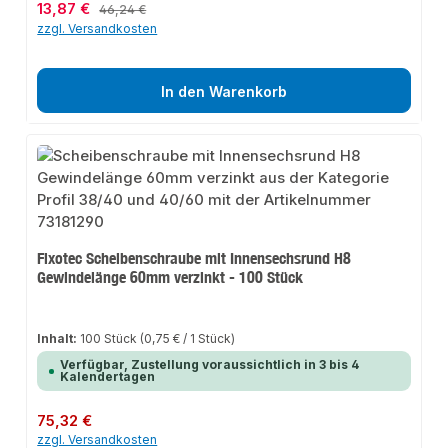
Verkaufspreis:
13,87 €
Regulärer Preis:
46,24 €
zzgl. Versandkosten
In den Warenkorb
Fixotec Scheibenschraube mit Innensechsrund H8
Gewindelänge 60mm verzinkt - 100 Stück
Inhalt:
100 Stück
(0,75 € / 1 Stück)
Verfügbar, Zustellung voraussichtlich in 3 bis 4
Kalendertagen
Regulärer Preis:
75,32 €
zzgl. Versandkosten