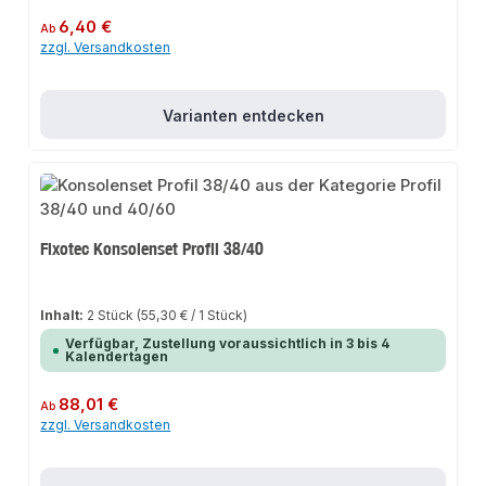
Regulärer Preis:
6,40 €
Ab
zzgl. Versandkosten
Varianten entdecken
Fixotec Konsolenset Profil 38/40
Inhalt:
2 Stück
(55,30 € / 1 Stück)
Verfügbar, Zustellung voraussichtlich in 3 bis 4
Kalendertagen
Regulärer Preis:
88,01 €
Ab
zzgl. Versandkosten