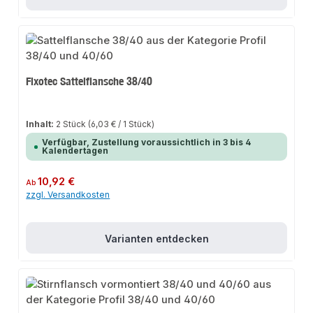
Fixotec Sattelflansche 38/40
Inhalt:
2 Stück
(6,03 € / 1 Stück)
Verfügbar, Zustellung voraussichtlich in 3 bis 4
Kalendertagen
Regulärer Preis:
10,92 €
Ab
zzgl. Versandkosten
Varianten entdecken