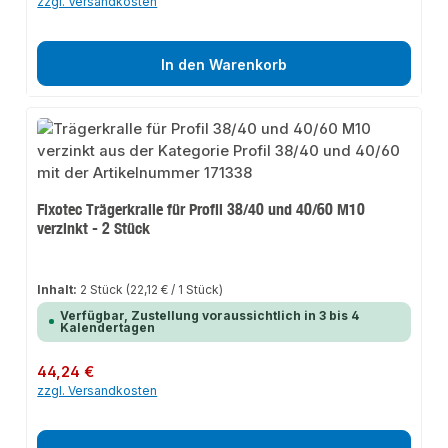
zzgl. Versandkosten
In den Warenkorb
Fixotec Trägerkralle für Profil 38/40 und 40/60 M10
verzinkt - 2 Stück
Inhalt:
2 Stück
(22,12 € / 1 Stück)
Verfügbar, Zustellung voraussichtlich in 3 bis 4
Kalendertagen
Regulärer Preis:
44,24 €
zzgl. Versandkosten