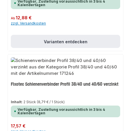
Verfügbar, Zustellung voraussichtlich in 3 bis 4
Kalendertagen
Regulärer Preis:
12,88 €
Ab
zzgl. Versandkosten
Varianten entdecken
Fixotec Schienenverbinder Profil 38/40 und 40/60 verzinkt
Inhalt:
2 Stück
(8,79 € / 1 Stück)
Verfügbar, Zustellung voraussichtlich in 3 bis 4
Kalendertagen
Regulärer Preis:
17,57 €