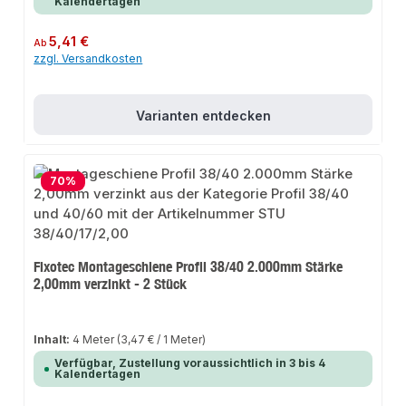
Kalendertagen
Regulärer Preis:
5,41 €
Ab
zzgl. Versandkosten
Varianten entdecken
70
%
Fixotec Montageschiene Profil 38/40 2.000mm Stärke
2,00mm verzinkt - 2 Stück
Inhalt:
4 Meter
(3,47 € / 1 Meter)
Verfügbar, Zustellung voraussichtlich in 3 bis 4
Kalendertagen