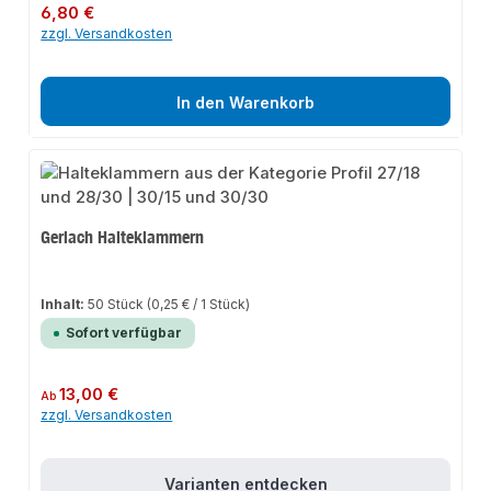
Regulärer Preis:
6,80 €
zzgl. Versandkosten
In den Warenkorb
Gerlach Halteklammern
Inhalt:
50 Stück
(0,25 € / 1 Stück)
Sofort verfügbar
Regulärer Preis:
13,00 €
Ab
zzgl. Versandkosten
Varianten entdecken