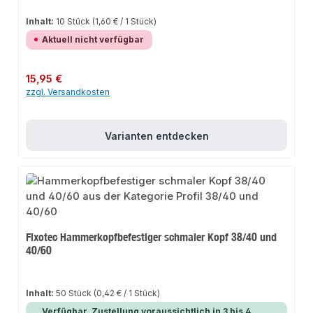
Inhalt:
10 Stück
(1,60 € / 1 Stück)
Aktuell nicht verfügbar
Regulärer Preis:
15,95 €
zzgl. Versandkosten
Varianten entdecken
Fixotec Hammerkopfbefestiger schmaler Kopf 38/40 und
40/60
Inhalt:
50 Stück
(0,42 € / 1 Stück)
Verfügbar, Zustellung voraussichtlich in 3 bis 4