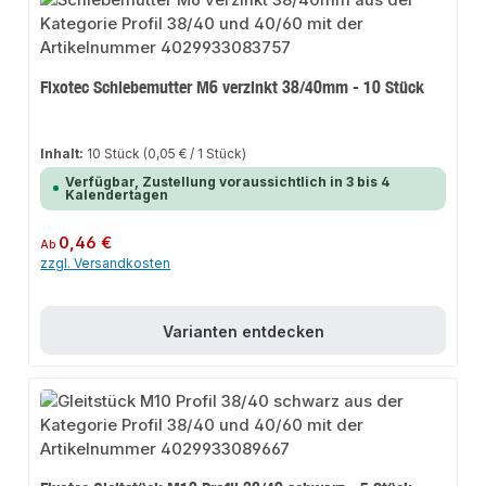
Fixotec Schiebemutter M6 verzinkt 38/40mm - 10 Stück
Inhalt:
10 Stück
(0,05 € / 1 Stück)
Verfügbar, Zustellung voraussichtlich in 3 bis 4
Kalendertagen
Regulärer Preis:
0,46 €
Ab
zzgl. Versandkosten
Varianten entdecken