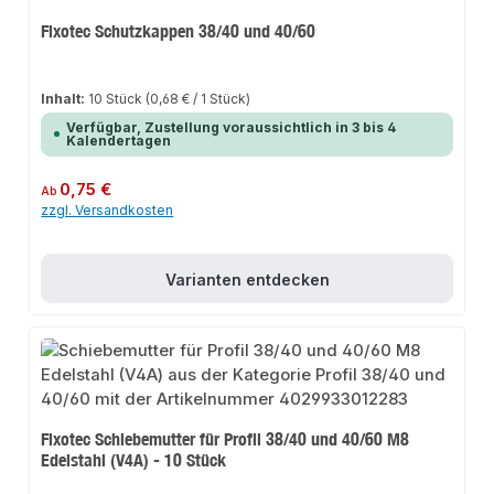
Fixotec Schutzkappen 38/40 und 40/60
Inhalt:
10 Stück
(0,68 € / 1 Stück)
Verfügbar, Zustellung voraussichtlich in 3 bis 4
Kalendertagen
Regulärer Preis:
0,75 €
Ab
zzgl. Versandkosten
Varianten entdecken
Fixotec Schiebemutter für Profil 38/40 und 40/60 M8
Edelstahl (V4A) - 10 Stück