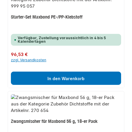
Starter-Set Maxbond PE-/PP-Klebstoff
Verfügbar, Zustellung voraussichtlich in 4 bis 5
Kalendertagen
Regulärer Preis:
96,53 €
zzgl. Versandkosten
In den Warenkorb
Zwangsmischer für Maxbond 56 g, 18-er Pack