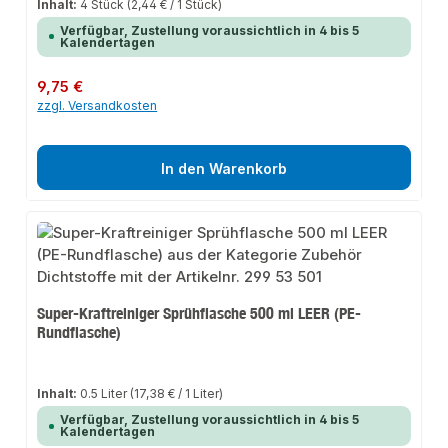
Inhalt:
4 Stück
(2,44 € / 1 Stück)
Verfügbar, Zustellung voraussichtlich in 4 bis 5
Kalendertagen
Regulärer Preis:
9,75 €
zzgl. Versandkosten
In den Warenkorb
Super-Kraftreiniger Sprühflasche 500 ml LEER (PE-
Rundflasche)
Inhalt:
0.5 Liter
(17,38 € / 1 Liter)
Verfügbar, Zustellung voraussichtlich in 4 bis 5
Kalendertagen