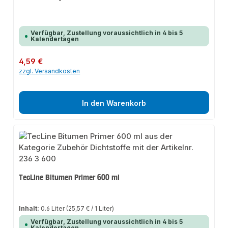
Verfügbar, Zustellung voraussichtlich in 4 bis 5
Kalendertagen
Regulärer Preis:
4,59 €
zzgl. Versandkosten
In den Warenkorb
TecLine Bitumen Primer 600 ml
Inhalt:
0.6 Liter
(25,57 € / 1 Liter)
Verfügbar, Zustellung voraussichtlich in 4 bis 5
Kalendertagen