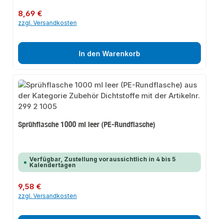
Regulärer Preis:
8,69 €
zzgl. Versandkosten
In den Warenkorb
Sprühflasche 1000 ml leer (PE-Rundflasche)
Verfügbar, Zustellung voraussichtlich in 4 bis 5
Kalendertagen
Regulärer Preis:
9,58 €
zzgl. Versandkosten