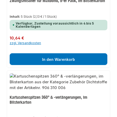
Zwangsmischer für Maxbond, 5-er Pack, im Blisterkarton
Inhalt:
5 Stück
(2,13 € / 1 Stück)
Verfügbar, Zustellung voraussichtlich in 4 bis 5
Kalendertagen
Regulärer Preis:
10,64 €
zzgl. Versandkosten
In den Warenkorb
Kartuschenspitzen 360° & -verlängerungen, im
Blisterkarton