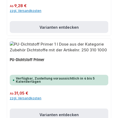
Regulärer Preis:
9,28 €
Ab
zzgl. Versandkosten
Varianten entdecken
PU-Dichtstoff Primer
Verfügbar, Zustellung voraussichtlich in 4 bis 5
Kalendertagen
Regulärer Preis:
31,05 €
Ab
zzgl. Versandkosten
Varianten entdecken