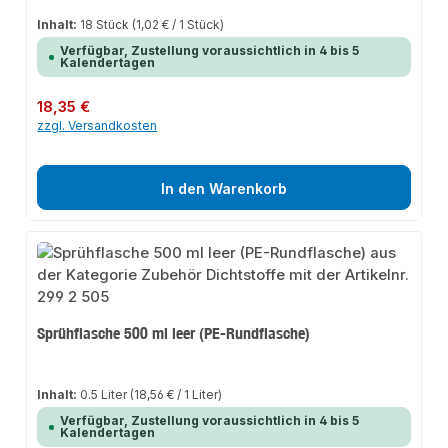
Inhalt:
18 Stück
(1,02 € / 1 Stück)
Verfügbar, Zustellung voraussichtlich in 4 bis 5
Kalendertagen
Regulärer Preis:
18,35 €
zzgl. Versandkosten
In den Warenkorb
Sprühflasche 500 ml leer (PE-Rundflasche)
Inhalt:
0.5 Liter
(18,56 € / 1 Liter)
Verfügbar, Zustellung voraussichtlich in 4 bis 5
Kalendertagen