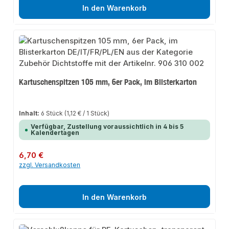
In den Warenkorb
Kartuschenspitzen 105 mm, 6er Pack, im Blisterkarton
Inhalt:
6 Stück
(1,12 € / 1 Stück)
Verfügbar, Zustellung voraussichtlich in 4 bis 5
Kalendertagen
Regulärer Preis:
6,70 €
zzgl. Versandkosten
In den Warenkorb