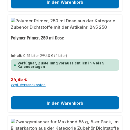
In den Warenkorb
Polymer Primer, 250 ml Dose
Inhalt:
0.25 Liter
(99,40 € / 1 Liter)
Verfügbar, Zustellung voraussichtlich in 4 bis 5
Kalendertagen
Regulärer Preis:
24,85 €
zzgl. Versandkosten
In den Warenkorb