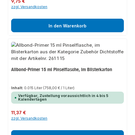
Regulärer Preis:
9,75 €
zzgl. Versandkosten
In den Warenkorb
Allbond-Primer 15 ml Pinselflasche, im Blisterkarton
Inhalt:
0.015 Liter
(758,00 € / 1 Liter)
Verfügbar, Zustellung voraussichtlich in 4 bis 5
Kalendertagen
Regulärer Preis:
11,37 €
zzgl. Versandkosten