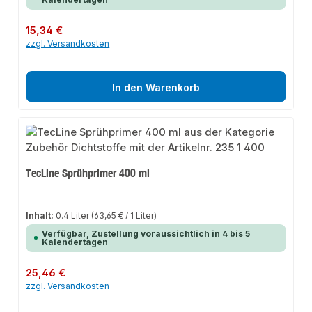
Regulärer Preis:
15,34 €
zzgl. Versandkosten
In den Warenkorb
TecLine Sprühprimer 400 ml
Inhalt:
0.4 Liter
(63,65 € / 1 Liter)
Verfügbar, Zustellung voraussichtlich in 4 bis 5
Kalendertagen
Regulärer Preis:
25,46 €
zzgl. Versandkosten