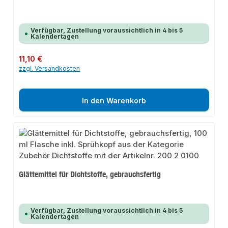
Verfügbar, Zustellung voraussichtlich in 4 bis 5
Kalendertagen
Regulärer Preis:
11,10 €
zzgl. Versandkosten
In den Warenkorb
Glättemittel für Dichtstoffe, gebrauchsfertig
Verfügbar, Zustellung voraussichtlich in 4 bis 5
Kalendertagen