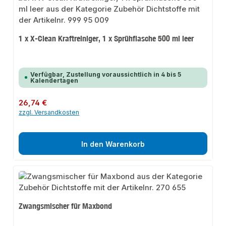
1 x X-Clean Kraftreiniger, 1 x Sprühflasche 500 ml leer
Verfügbar, Zustellung voraussichtlich in 4 bis 5
Kalendertagen
Regulärer Preis:
26,74 €
zzgl. Versandkosten
In den Warenkorb
Zwangsmischer für Maxbond