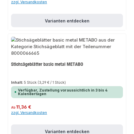
zzgl. Versandkosten
Varianten entdecken
Stichsägeblätter basic metal METABO
Inhalt:
5 Stück
(3,29 € / 1 Stück)
Verfügbar, Zustellung voraussichtlich in 3 bis 4
Kalendertagen
Regulärer Preis:
11,36 €
Ab
zzgl. Versandkosten
Varianten entdecken