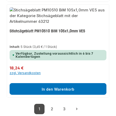
Stichsägeblatt PM10510 BiM 105x1,0mm VE5
Inhalt:
5 Stück
(3,65 € / 1 Stück)
Verfügbar, Zustellung voraussichtlich in 6 bis 7
Kalendertagen
Regulärer Preis:
18,24 €
zzgl. Versandkosten
In den Warenkorb
1
2
3
Seite
Seite
Seite