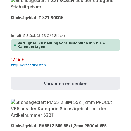
Stichsägeblatt T 321 BOSCH
Inhalt:
5 Stück
(3,43 € / 1 Stück)
Verfügbar, Zustellung voraussichtlich in 3 bis 4
Kalendertagen
Regulärer Preis:
17,14 €
zzgl. Versandkosten
Varianten entdecken
Stichsägeblatt PM5512 BiM 55x1,2mm PROCut VE5