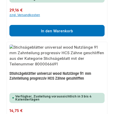
Regulärer Preis:
29,16 €
zzgl. Versandkosten
In den Warenkorb
Stichsägeblätter universal wood Nutzlänge 91 mm
Zahnteilung progressiv HCS Zähne geschliffen
Verfügbar, Zustellung voraussichtlich in 3 bis 4
Kalendertagen
Regulärer Preis:
14,75 €