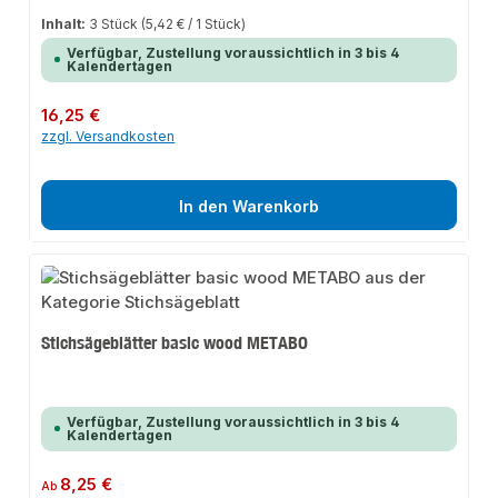
Inhalt:
3 Stück
(5,42 € / 1 Stück)
Verfügbar, Zustellung voraussichtlich in 3 bis 4
Kalendertagen
Regulärer Preis:
16,25 €
zzgl. Versandkosten
In den Warenkorb
Stichsägeblätter basic wood METABO
Verfügbar, Zustellung voraussichtlich in 3 bis 4
Kalendertagen
Regulärer Preis:
8,25 €
Ab