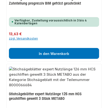
Zahnteilung progressiv BIM gefräst geschränkt
Verfügbar, Zustellung voraussichtlich in 3 bis 4
Kalendertagen
Regulärer Preis:
13,63 €
zzgl. Versandkosten
In den Warenkorb
Stichsägeblätter expert Nutzlänge 126 mm HCS
geschliffen gewellt 3 Stück METABO