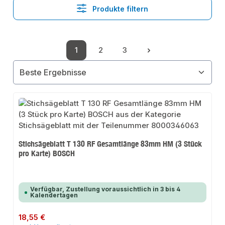
Produkte filtern
1
2
3
Seite
Seite
Seite
Stichsägeblatt T 130 RF Gesamtlänge 83mm HM (3 Stück
pro Karte) BOSCH
Verfügbar, Zustellung voraussichtlich in 3 bis 4
Kalendertagen
Regulärer Preis:
18,55 €