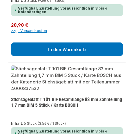
Inhalt:
3 Stück
(9,66 € / 1 Stück)
Verfügbar, Zustellung voraussichtlich in 3 bis 4
Kalendertagen
Regulärer Preis:
28,98 €
zzgl. Versandkosten
In den Warenkorb
Stichsägeblatt T 101 BIF Gesamtlänge 83 mm Zahnteilung
1,7 mm BIM 5 Stück / Karte BOSCH
Inhalt:
5 Stück
(3,56 € / 1 Stück)
Verfügbar, Zustellung voraussichtlich in 3 bis 4