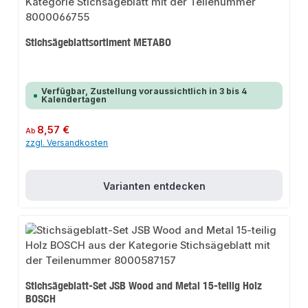
Stichsägeblattsortiment METABO
Verfügbar, Zustellung voraussichtlich in 3 bis 4
Kalendertagen
Regulärer Preis:
8,57 €
Ab
zzgl. Versandkosten
Varianten entdecken
Stichsägeblatt-Set JSB Wood and Metal 15-teilig Holz
BOSCH