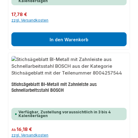
Kalendertagen
Regulärer Preis:
17,78 €
zzgl. Versandkosten
In den Warenkorb
Stichsägeblatt BI-Metall mit Zahnleiste aus
Schnellarbeitsstahl BOSCH
Verfügbar, Zustellung voraussichtlich in 3 bis 4
Kalendertagen
Regulärer Preis:
16,18 €
Ab
zzgl. Versandkosten