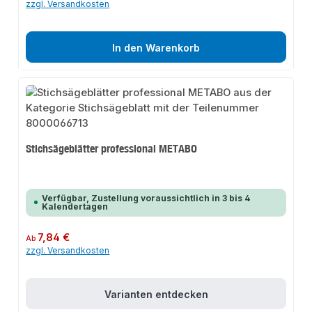
zzgl. Versandkosten
In den Warenkorb
Stichsägeblätter professional METABO
Verfügbar, Zustellung voraussichtlich in 3 bis 4
Kalendertagen
Regulärer Preis:
7,84 €
Ab
zzgl. Versandkosten
Varianten entdecken