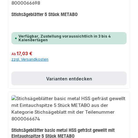
Stichsägeblätter 5 Stück METABO
Verfügbar, Zustellung voraussichtlich in 3 bis 4
Kalendertagen
Regulärer Preis:
17,03 €
Ab
zzgl. Versandkosten
Varianten entdecken
Stichsägeblätter basic metal HSS gefräst gewellt mit
Eintauchspitze 5 Stück METABO