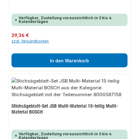
Verfügbar, Zustellung voraussichtlich in 3 bis 4
Kalendertagen
Regulärer Preis:
29,36 €
zzgl. Versandkosten
In den Warenkorb
Stichsägeblatt-Set JSB Multi-Material 15-teilig Multi-
Material BOSCH
Verfügbar, Zustellung voraussichtlich in 3 bis 4
Kalendertagen