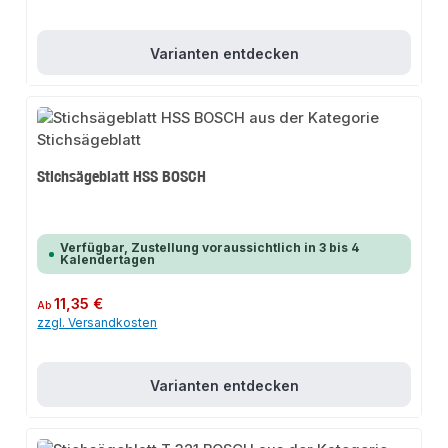
Varianten entdecken
Stichsägeblatt HSS BOSCH
Verfügbar, Zustellung voraussichtlich in 3 bis 4
Kalendertagen
Regulärer Preis:
11,35 €
Ab
zzgl. Versandkosten
Varianten entdecken