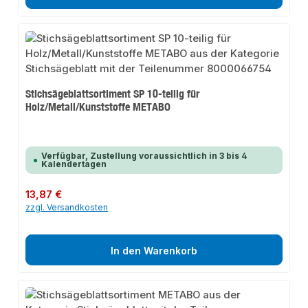
Stichsägeblattsortiment SP 10-teilig für
Holz/Metall/Kunststoffe METABO
Verfügbar, Zustellung voraussichtlich in 3 bis 4
Kalendertagen
Regulärer Preis:
13,87 €
zzgl. Versandkosten
In den Warenkorb