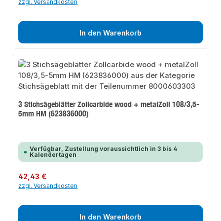
zzgl. Versandkosten
In den Warenkorb
3 Stichsägeblätter Zollcarbide wood + metalZoll 108/3,5-
5mm HM (623836000)
Verfügbar, Zustellung voraussichtlich in 3 bis 4
Kalendertagen
Regulärer Preis:
42,43 €
zzgl. Versandkosten
In den Warenkorb