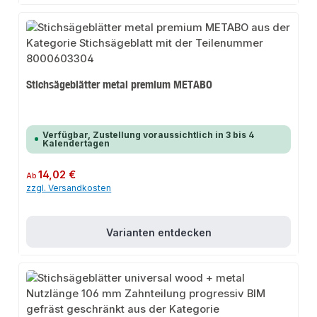
Stichsägeblätter metal premium METABO
Verfügbar, Zustellung voraussichtlich in 3 bis 4
Kalendertagen
Regulärer Preis:
14,02 €
Ab
zzgl. Versandkosten
Varianten entdecken