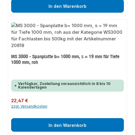
In den Warenkorb
MS 3000 - Spanplatte b= 1000 mm, s = 19 mm für Tiefe
1000 mm, roh
Verfügbar, Zustellung voraussichtlich in 8 bis 10
Kalendertagen
Regulärer Preis:
22,47 €
zzgl. Versandkosten
In den Warenkorb