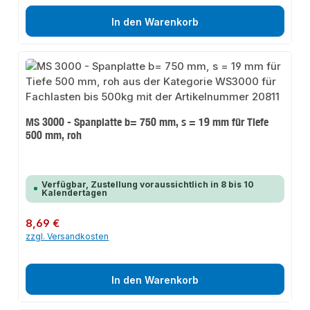
In den Warenkorb
MS 3000 - Spanplatte b= 750 mm, s = 19 mm für Tiefe
500 mm, roh
Verfügbar, Zustellung voraussichtlich in 8 bis 10
Kalendertagen
Regulärer Preis:
8,69 €
zzgl. Versandkosten
In den Warenkorb