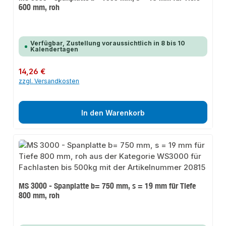
600 mm, roh
Verfügbar, Zustellung voraussichtlich in 8 bis 10
Kalendertagen
Regulärer Preis:
14,26 €
zzgl. Versandkosten
In den Warenkorb
MS 3000 - Spanplatte b= 750 mm, s = 19 mm für Tiefe
800 mm, roh