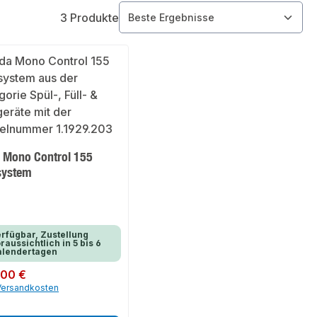
3 Produkte
 Mono Control 155
system
rfügbar, Zustellung
raussichtlich in 5 bis 6
alendertagen
er Preis:
,00 €
 Versandkosten