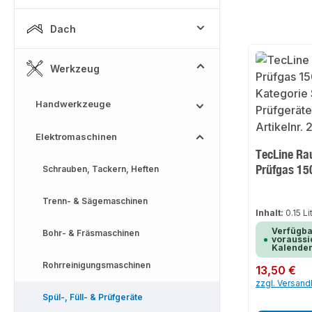
Dach
Werkzeug
Handwerkzeuge
Elektromaschinen
TecLine Ra
Prüfgas 15
Schrauben, Tackern, Heften
Trenn- & Sägemaschinen
Inhalt:
0.15 Li
Verfügba
Bohr- & Fräsmaschinen
voraussic
Kalende
Rohrreinigungsmaschinen
Regulärer Preis:
13,50 €
zzgl. Versan
Spül-, Füll- & Prüfgeräte