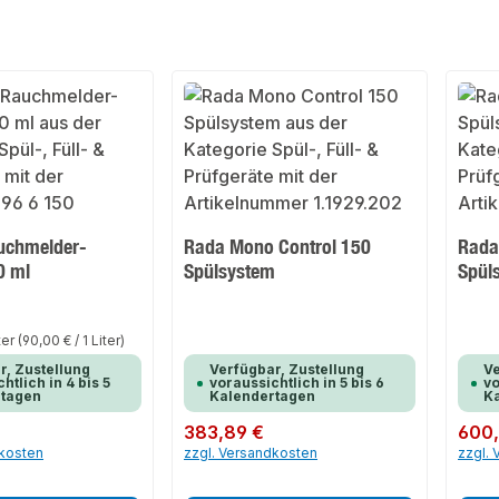
uchmelder-
Rada Mono Control 150
Rada
0 ml
Spülsystem
Spül
ter
(90,00 € / 1 Liter)
r, Zustellung
Verfügbar, Zustellung
Ve
htlich in 4 bis 5
voraussichtlich in 5 bis 6
vo
rtagen
Kalendertagen
K
Regulärer Preis:
383,89 €
Regulär
600
dkosten
zzgl. Versandkosten
zzgl.