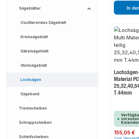
In de
Sägeblätter
Oszillierendes Sägeblatt
Kreissägeblatt
Säbelsägeblatt
Stichsägeblatt
Lochsägen-
Material PC
Lochsägen
25,32,40,5
T.44mm
Sägeband
Trennscheiben
Verfügba
voraussic
Schruppscheiben
Kalende
Regulärer Preis:
155,05 €
Schleifscheiben
zzgl. Versan