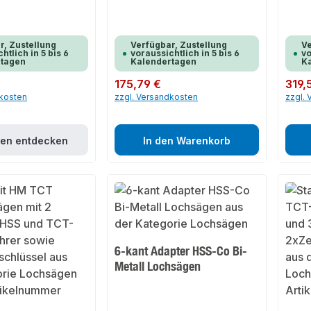
r, Zustellung
Verfügbar, Zustellung
Ve
htlich in 5 bis 6
voraussichtlich in 5 bis 6
vo
rtagen
Kalendertagen
K
Regulärer Preis:
175,79 €
Regulär
319,
dkosten
zzgl. Versandkosten
zzgl.
ten entdecken
In den Warenkorb
6-kant Adapter HSS-Co Bi-
Metall Lochsägen