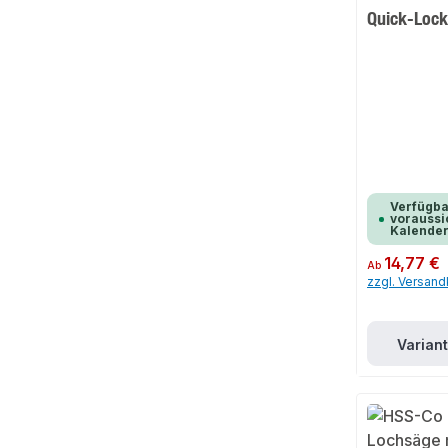
Quick-Lock
Verfügba
voraussic
Kalende
Regulärer Preis:
14,77 €
Ab
zzgl. Versan
Varian