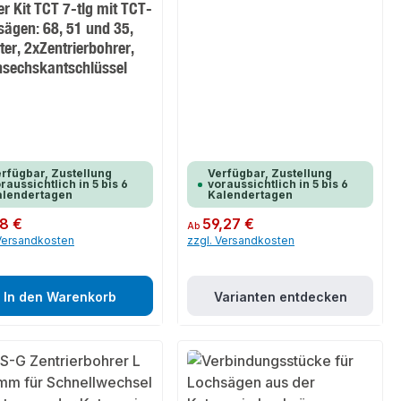
er Kit TCT 7-tlg mit TCT-
sägen: 68, 51 und 35,
er, 2xZentrierbohrer,
nsechskantschlüssel
rfügbar, Zustellung
Verfügbar, Zustellung
raussichtlich in 5 bis 6
voraussichtlich in 5 bis 6
alendertagen
Kalendertagen
er Preis:
8 €
Regulärer Preis:
59,27 €
Ab
 Versandkosten
zzgl. Versandkosten
In den Warenkorb
Varianten entdecken