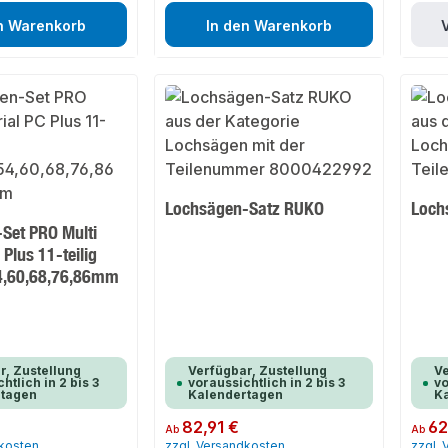
n Warenkorb
In den Warenkorb
Lochsägen-Satz RUKO
Loch
Set PRO Multi
 Plus 11-teilig
4,60,68,76,86mm
r, Zustellung
Verfügbar, Zustellung
Ve
htlich in 2 bis 3
voraussichtlich in 2 bis 3
vo
rtagen
Kalendertagen
K
Regulärer Preis:
82,91 €
Regulär
62
Ab
Ab
dkosten
zzgl. Versandkosten
zzgl.