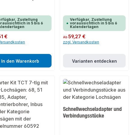
rfügbar, Zustellung
Verfügbar, Zustellung
raussichtlich in 5 bis 6
voraussichtlich in 5 bis 6
alendertagen
Kalendertagen
er Preis:
51 €
Regulärer Preis:
59,27 €
Ab
 Versandkosten
zzgl. Versandkosten
In den Warenkorb
Varianten entdecken
Schnellwechseladapter und
Verbindungsstücke