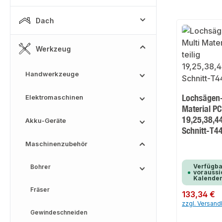
Dach
Werkzeug
Handwerkzeuge
Lochsägen-
Elektromaschinen
Material PC
19,25,38,
Akku-Geräte
Schnitt-T
Maschinenzubehör
Verfügba
Bohrer
voraussic
Kalende
Fräser
Regulärer Preis:
133,34 €
zzgl. Versan
Gewindeschneiden