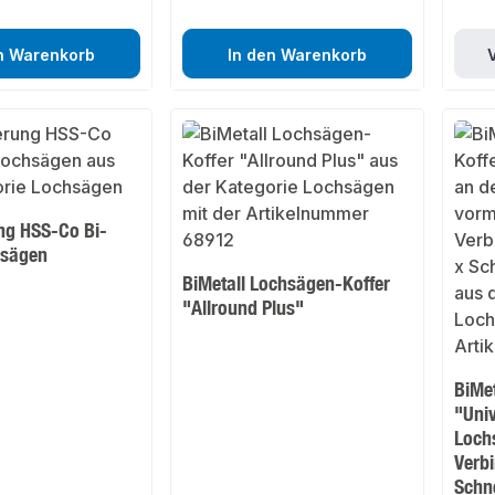
n Warenkorb
In den Warenkorb
ng HSS-Co Bi-
hsägen
BiMetall Lochsägen-Koffer
"Allround Plus"
BiMe
"Univ
Loch
Verbi
Schn