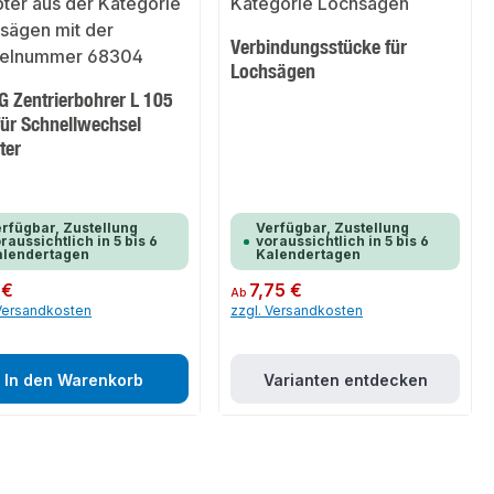
Verbindungsstücke für
Lochsägen
G Zentrierbohrer L 105
ür Schnellwechsel
ter
rfügbar, Zustellung
Verfügbar, Zustellung
raussichtlich in 5 bis 6
voraussichtlich in 5 bis 6
alendertagen
Kalendertagen
er Preis:
 €
Regulärer Preis:
7,75 €
Ab
 Versandkosten
zzgl. Versandkosten
In den Warenkorb
Varianten entdecken