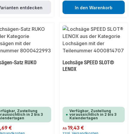
Varianten entdecken
In den Warenkorb
sägen-Satz RUKO
Lochsäge SPEED SLOT®
LENOX
rfügbar, Zustellung
Verfügbar, Zustellung
raussichtlich in 2 bis 3
voraussichtlich in 2 bis 3
alendertagen
Kalendertagen
er Preis:
,69 €
Regulärer Preis:
19,43 €
Ab
 Versandkosten
zzgl. Versandkosten