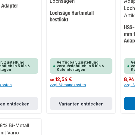
 Adapter
Lochsäge Hartmetall
bestückt
HSS-
mm f
Adap
r, Zustellung
Verfügbar, Zustellung
Ve
htlich in 5 bis 6
voraussichtlich in 5 bis 6
vo
rtagen
Kalendertagen
K
Regulärer Preis:
12,54 €
Regulär
8,94
Ab
dkosten
zzgl. Versandkosten
zzgl.
ten entdecken
Varianten entdecken