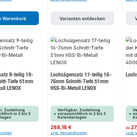
n Warenkorb
Varianten entdecken
tz 9-teilig 19-
Lochsägensatz 17-teilig 16-
Loch
itt-Tiefe 51mm
76mm Schnitt-Tiefe 51mm
all LENOX
HSS-Bi-Metall LENOX
r, Zustellung
Verfügbar, Zustellung
Ve
htlich in 2 bis 3
voraussichtlich in 2 bis 3
vo
rtagen
Kalendertagen
K
Regulärer Preis:
288,18 €
Regulär
27
Ab
dkosten
zzgl. Versandkosten
zzgl.