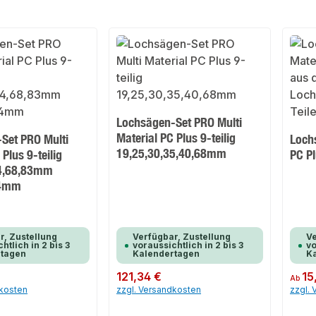
Lochsägen-Set PRO Multi
Material PC Plus 9-teilig
Set PRO Multi
Loch
19,25,30,35,40,68mm
 Plus 9-teilig
PC P
44,68,83mm
44mm
r, Zustellung
Verfügbar, Zustellung
Ve
htlich in 2 bis 3
voraussichtlich in 2 bis 3
vo
rtagen
Kalendertagen
K
Regulärer Preis:
121,34 €
Regulär
15
Ab
dkosten
zzgl. Versandkosten
zzgl.