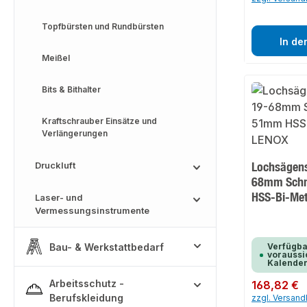
Topfbürsten und Rundbürsten
In de
Meißel
Bits & Bithalter
Kraftschrauber Einsätze und
Verlängerungen
Lochsägensa
Druckluft
68mm Schn
HSS-Bi-Met
Laser- und
Vermessungsinstrumente
Bau- & Werkstattbedarf
Verfügba
voraussic
Kalende
Arbeitsschutz -
Regulärer Preis:
168,82 €
Berufskleidung
zzgl. Versan