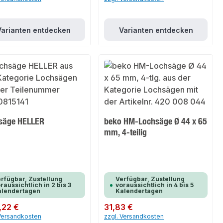
Varianten entdecken
Varianten entdecken
säge HELLER
beko HM-Lochsäge Ø 44 x 65
mm, 4-teilig
rfügbar, Zustellung
Verfügbar, Zustellung
raussichtlich in 2 bis 3
voraussichtlich in 4 bis 5
alendertagen
Kalendertagen
er Preis:
,22 €
Regulärer Preis:
31,83 €
 Versandkosten
zzgl. Versandkosten