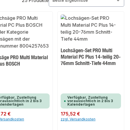
25 Produkte
Lochsägen-Set PRO Multi
Material PC Plus 14-teilig 20-
säge PRO Multi Material
76mm Schnitt-Tiefe 44mm
lus BOSCH
rfügbar, Zustellung
Verfügbar, Zustellung
raussichtlich in 2 bis 3
voraussichtlich in 2 bis 3
alendertagen
Kalendertagen
er Preis:
,72 €
Regulärer Preis:
175,52 €
 Versandkosten
zzgl. Versandkosten