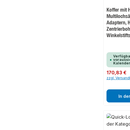
Koffer mit
Multilochs
Adaptern, 
Zentrierbo
Winkelstift
Verfügba
voraussic
Kalende
Regulärer Preis:
170,83 €
zzgl. Versan
In de