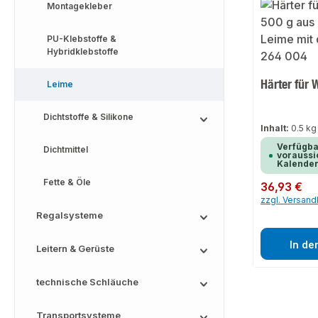
Montagekleber
PU-Klebstoffe &
Hybridklebstoffe
Härter für 
Leime
Dichtstoffe & Silikone
Inhalt:
0.5 k
Verfügba
Dichtmittel
voraussic
Kalende
Fette & Öle
Regulärer Preis:
36,93 €
zzgl. Versan
Regalsysteme
In de
Leitern & Gerüste
technische Schläuche
Transportsysteme