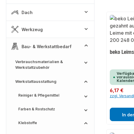
Dach
Werkzeug
Bau- & Werkstattbedarf
beko Leims
Verbrauchsmaterialien &
Werkstattzubehör
Verfügba
voraussic
Kalende
Werkstattausstattung
Regulärer Preis:
6,17 €
Reiniger & Pflegemittel
zzgl. Versan
Farben & Rostschutz
In de
Klebstoffe