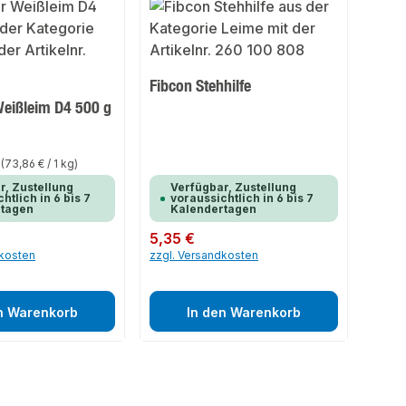
Fibcon Stehhilfe
Weißleim D4 500 g
g
(73,86 € / 1 kg)
r, Zustellung
Verfügbar, Zustellung
htlich in 6 bis 7
voraussichtlich in 6 bis 7
rtagen
Kalendertagen
Regulärer Preis:
5,35 €
dkosten
zzgl. Versandkosten
n Warenkorb
In den Warenkorb