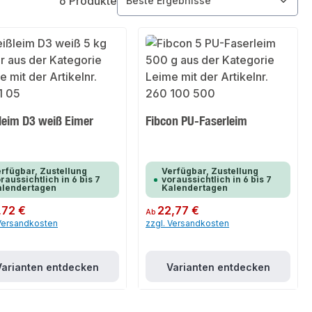
6 Produkte
leim D3 weiß Eimer
Fibcon PU-Faserleim
rfügbar, Zustellung
Verfügbar, Zustellung
raussichtlich in 6 bis 7
voraussichtlich in 6 bis 7
alendertagen
Kalendertagen
er Preis:
,72 €
Regulärer Preis:
22,77 €
Ab
 Versandkosten
zzgl. Versandkosten
Varianten entdecken
Varianten entdecken