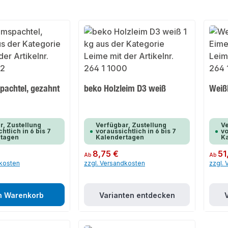
pachtel, gezahnt
beko Holzleim D3 weiß
Weiß
r, Zustellung
Verfügbar, Zustellung
Ve
htlich in 6 bis 7
voraussichtlich in 6 bis 7
vo
rtagen
Kalendertagen
K
Regulärer Preis:
8,75 €
Regulär
51
Ab
Ab
dkosten
zzgl. Versandkosten
zzgl.
n Warenkorb
Varianten entdecken