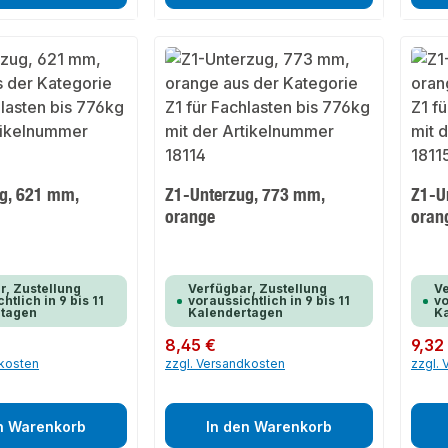
g, 621 mm,
Z1-Unterzug, 773 mm,
Z1-U
orange
oran
r, Zustellung
Verfügbar, Zustellung
Ve
htlich in 9 bis 11
voraussichtlich in 9 bis 11
vo
rtagen
Kalendertagen
K
Regulärer Preis:
8,45 €
Regulär
9,32
dkosten
zzgl. Versandkosten
zzgl.
n Warenkorb
In den Warenkorb