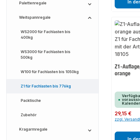
In de
Palettenregale
Weitspannregale
WS2000 für Fachlasten bis
400kg
WS3000 für Fachlasten bis
500kg
Z1-Auflage
W100 für Fachlasten bis 1050kg
orange
Z1 für Fachlasten bis 776kg
Verfügba
voraussic
Packtische
Kalende
Regulärer Preis:
29,15 €
Zubehör
zzgl. Versan
Kragarmregale
In de