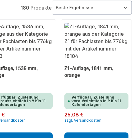
180 Produkte
uflage, 1536 mm,
Z1-Auflage, 1841 mm,
ge
orange
rfügbar, Zustellung
Verfügbar, Zustellung
raussichtlich in 9 bis 11
voraussichtlich in 9 bis 11
alendertagen
Kalendertagen
er Preis:
2 €
Regulärer Preis:
25,08 €
 Versandkosten
zzgl. Versandkosten