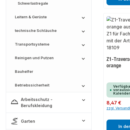
Schwerlastregale
Leitern & Gerüste
technische Schläuche
Transportsysteme
Reinigen und Putzen
Z1-Travers
orange
Bauhelfer
Betriebssicherheit
Verfügba
voraussic
Kalende
Arbeitsschutz -
Regulärer Preis:
8,47 €
Berufskleidung
zzgl. Versan
Garten
In de