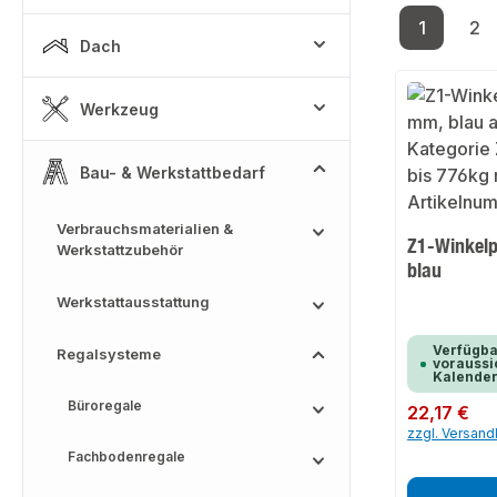
1
2
Seite
Se
Dach
Werkzeug
Bau- & Werkstattbedarf
Verbrauchsmaterialien &
Z1-Winkelp
Werkstattzubehör
blau
Werkstattausstattung
Verfügba
Regalsysteme
voraussic
Kalende
Büroregale
Regulärer Preis:
22,17 €
zzgl. Versan
Fachbodenregale