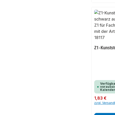
Z1-Kunstst
Verfügba
voraussic
Kalende
Regulärer Preis:
1,83 €
zzgl. Versan