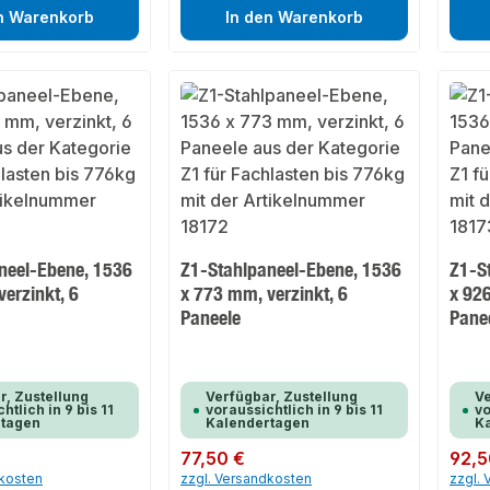
n Warenkorb
In den Warenkorb
neel-Ebene, 1536
Z1-Stahlpaneel-Ebene, 1536
Z1-S
erzinkt, 6
x 773 mm, verzinkt, 6
x 926
Paneele
Pane
r, Zustellung
Verfügbar, Zustellung
Ve
htlich in 9 bis 11
voraussichtlich in 9 bis 11
vo
rtagen
Kalendertagen
K
Regulärer Preis:
77,50 €
Regulär
92,5
dkosten
zzgl. Versandkosten
zzgl.