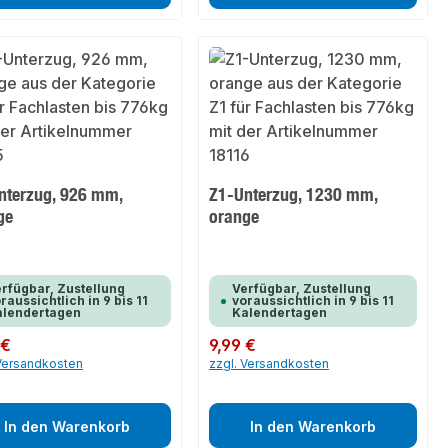
nterzug, 926 mm,
Z1-Unterzug, 1230 mm,
ge
orange
rfügbar, Zustellung
Verfügbar, Zustellung
raussichtlich in 9 bis 11
voraussichtlich in 9 bis 11
alendertagen
Kalendertagen
er Preis:
 €
Regulärer Preis:
9,99 €
 Versandkosten
zzgl. Versandkosten
In den Warenkorb
In den Warenkorb