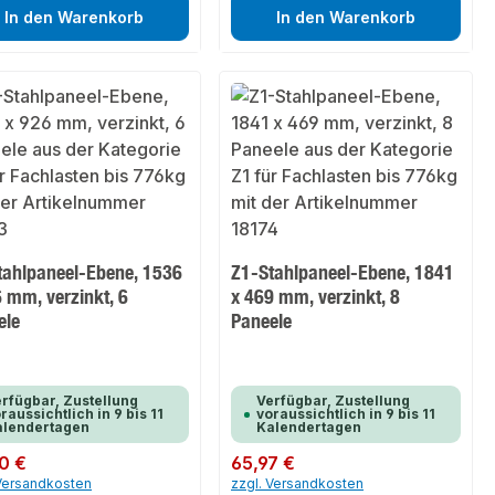
In den Warenkorb
In den Warenkorb
tahlpaneel-Ebene, 1536
Z1-Stahlpaneel-Ebene, 1841
 mm, verzinkt, 6
x 469 mm, verzinkt, 8
ele
Paneele
rfügbar, Zustellung
Verfügbar, Zustellung
raussichtlich in 9 bis 11
voraussichtlich in 9 bis 11
alendertagen
Kalendertagen
er Preis:
0 €
Regulärer Preis:
65,97 €
 Versandkosten
zzgl. Versandkosten