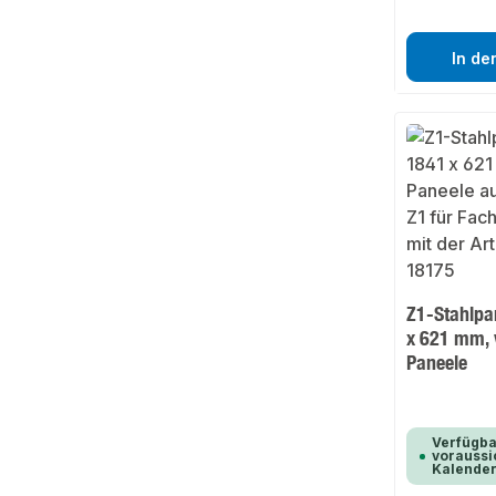
In de
Z1-Stahlpa
x 621 mm, v
Paneele
Verfügba
voraussic
Kalende