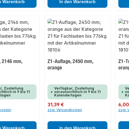
n Warenkorb
In den Warenkorb
, 2146 mm,
Z1-Auflage, 2450 mm,
Z1-T
orange
oran
r, Zustellung
Verfügbar, Zustellung
Ve
htlich in 9 bis 11
voraussichtlich in 9 bis 11
vo
rtagen
Kalendertagen
K
Regulärer Preis:
31,39 €
Regulär
6,00
dkosten
zzgl. Versandkosten
zzgl.
n Warenkorb
In den Warenkorb