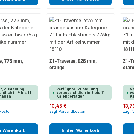
e, 773 mm,
Z1-Traverse, 926 mm,
Z1-T
orange
oran
r, Zustellung
Verfügbar, Zustellung
Ve
htlich in 9 bis 11
voraussichtlich in 9 bis 11
vo
rtagen
Kalendertagen
K
Regulärer Preis:
10,45 €
Regulär
13,7
dkosten
zzgl. Versandkosten
zzgl.
n Warenkorb
In den Warenkorb