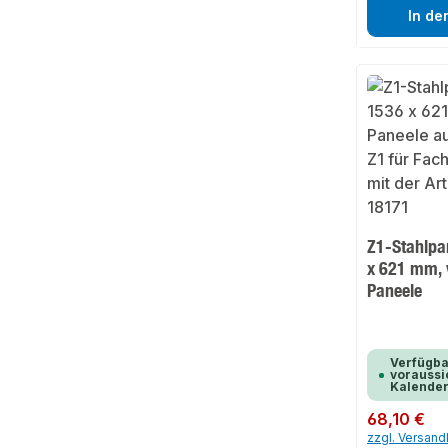
In de
Z1-Stahlpa
x 621 mm, v
Paneele
Verfügba
voraussic
Kalende
Regulärer Preis:
68,10 €
zzgl. Versan