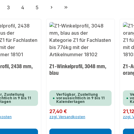
3
4
5
ite
Seite
Seite
Seite
rofil, 2438 mm,
Z1-Winkelprofil, 3048 mm,
Z1-A
blau
oran
r, Zustellung
Verfügbar, Zustellung
Ve
htlich in 9 bis 11
voraussichtlich in 9 bis 11
vo
rtagen
Kalendertagen
K
Regulärer Preis:
27,40 €
Regulär
21,1
dkosten
zzgl. Versandkosten
zzgl.