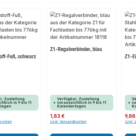
Z1-Regalverbinder, blau
off-Fuß, schwarz
Z1-Ei
r, Zustellung
Verfügbar, Zustellung
Ve
htlich in 9 bis 11
voraussichtlich in 9 bis 11
vo
rtagen
Kalendertagen
K
Regulärer Preis:
1,83 €
Regulär
9,88
dkosten
zzgl. Versandkosten
zzgl.