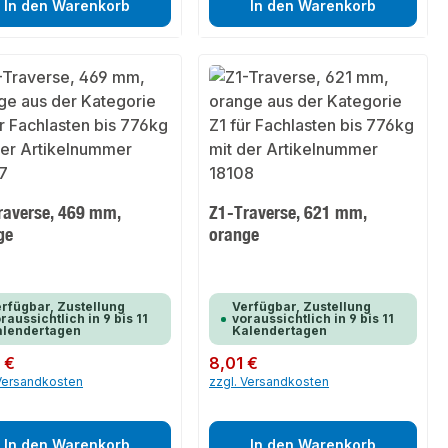
In den Warenkorb
In den Warenkorb
raverse, 469 mm,
Z1-Traverse, 621 mm,
ge
orange
rfügbar, Zustellung
Verfügbar, Zustellung
raussichtlich in 9 bis 11
voraussichtlich in 9 bis 11
alendertagen
Kalendertagen
er Preis:
 €
Regulärer Preis:
8,01 €
 Versandkosten
zzgl. Versandkosten
In den Warenkorb
In den Warenkorb