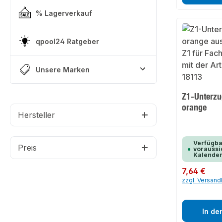
% Lagerverkauf
qpool24 Ratgeber
Unsere Marken
Z1-Unterzu
orange
Hersteller
Verfügba
Preis
voraussic
Kalende
Regulärer Preis:
7,64 €
zzgl. Versan
In de