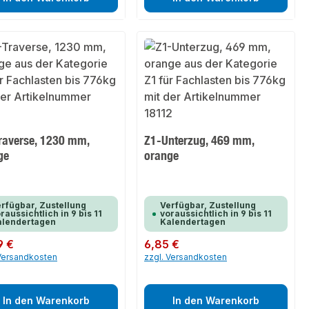
raverse, 1230 mm,
Z1-Unterzug, 469 mm,
ge
orange
rfügbar, Zustellung
Verfügbar, Zustellung
raussichtlich in 9 bis 11
voraussichtlich in 9 bis 11
alendertagen
Kalendertagen
er Preis:
9 €
Regulärer Preis:
6,85 €
 Versandkosten
zzgl. Versandkosten
In den Warenkorb
In den Warenkorb