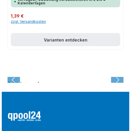
Kalendertagen
Regulärer Preis:
1,39 €
zzgl. Versandkosten
Varianten entdecken
Zuletzt angesehen: