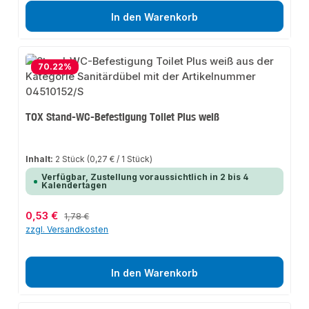
In den Warenkorb
70.22
%
TOX Stand-WC-Befestigung Toilet Plus weiß
Inhalt:
2 Stück
(0,27 € / 1 Stück)
Verfügbar, Zustellung voraussichtlich in 2 bis 4
Kalendertagen
Verkaufspreis:
0,53 €
Regulärer Preis:
1,78 €
zzgl. Versandkosten
In den Warenkorb