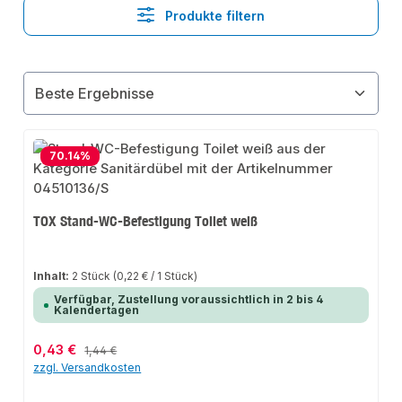
Produkte filtern
70.14
%
TOX Stand-WC-Befestigung Toilet weiß
Inhalt:
2 Stück
(0,22 € / 1 Stück)
Verfügbar, Zustellung voraussichtlich in 2 bis 4
Kalendertagen
Verkaufspreis:
0,43 €
Regulärer Preis:
1,44 €
zzgl. Versandkosten