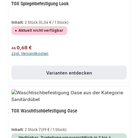
TOX Spiegelbefestigung Look
Inhalt:
2 Stück
(0,34 € / 1 Stück)
Aktuell nicht verfügbar
Regulärer Preis:
0,68 €
Ab
zzgl. Versandkosten
Varianten entdecken
TOX Waschtischbefestigung Oase
Inhalt:
2 Stück
(1,99 € / 1 Stück)
Verfügbar, Zustellung voraussichtlich in 2 bis 4