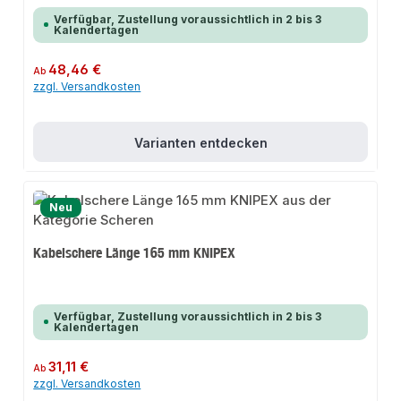
Verfügbar, Zustellung voraussichtlich in 2 bis 3
Kalendertagen
Regulärer Preis:
48,46 €
Ab
zzgl. Versandkosten
Varianten entdecken
Neu
Kabelschere Länge 165 mm KNIPEX
Verfügbar, Zustellung voraussichtlich in 2 bis 3
Kalendertagen
Regulärer Preis:
31,11 €
Ab
zzgl. Versandkosten