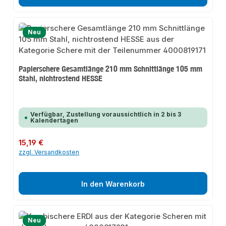
Neu
Papierschere Gesamtlänge 210 mm Schnittlänge 105 mm
Stahl, nichtrostend HESSE
Verfügbar, Zustellung voraussichtlich in 2 bis 3
Kalendertagen
Regulärer Preis:
15,19 €
zzgl. Versandkosten
In den Warenkorb
Neu