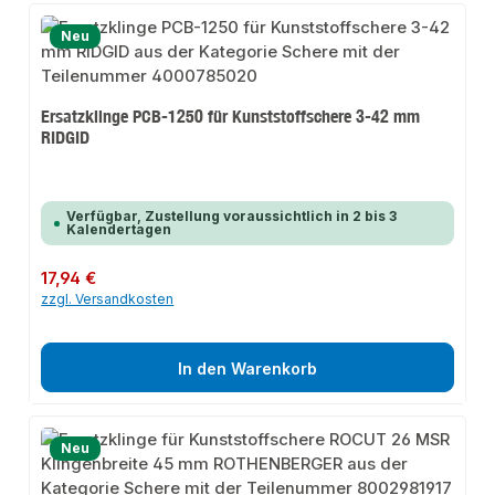
Neu
Ersatzklinge PCB-1250 für Kunststoffschere 3-42 mm
RIDGID
Verfügbar, Zustellung voraussichtlich in 2 bis 3
Kalendertagen
Regulärer Preis:
17,94 €
zzgl. Versandkosten
In den Warenkorb
Neu