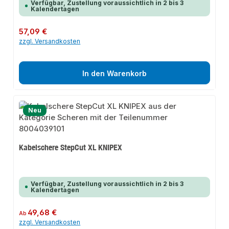
Verfügbar, Zustellung voraussichtlich in 2 bis 3
Kalendertagen
Regulärer Preis:
57,09 €
zzgl. Versandkosten
In den Warenkorb
Neu
Kabelschere StepCut XL KNIPEX
Verfügbar, Zustellung voraussichtlich in 2 bis 3
Kalendertagen
Regulärer Preis:
49,68 €
Ab
zzgl. Versandkosten