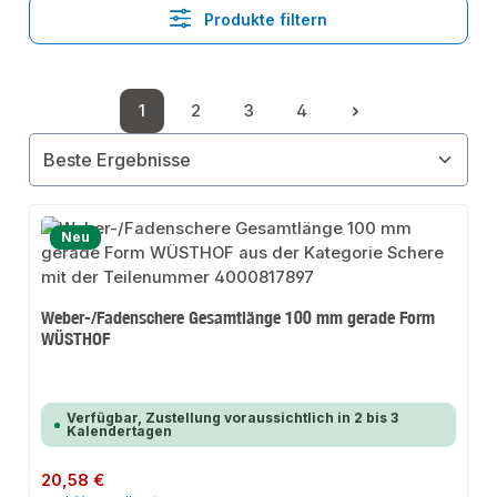
Produkte filtern
1
2
3
4
Seite
Seite
Seite
Seite
Neu
Weber-/Fadenschere Gesamtlänge 100 mm gerade Form
WÜSTHOF
Verfügbar, Zustellung voraussichtlich in 2 bis 3
Kalendertagen
Regulärer Preis:
20,58 €