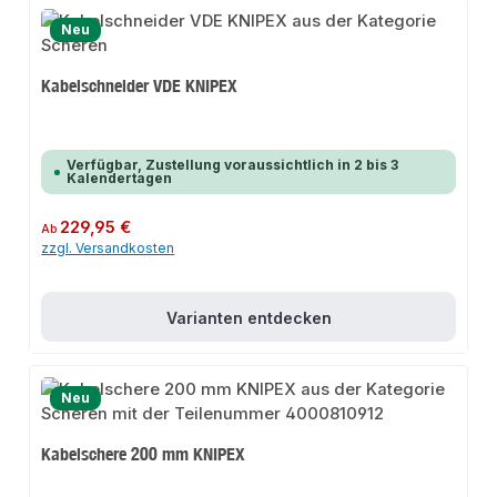
Neu
Kabelschneider VDE KNIPEX
Verfügbar, Zustellung voraussichtlich in 2 bis 3
Kalendertagen
Regulärer Preis:
229,95 €
Ab
zzgl. Versandkosten
Varianten entdecken
Neu
Kabelschere 200 mm KNIPEX