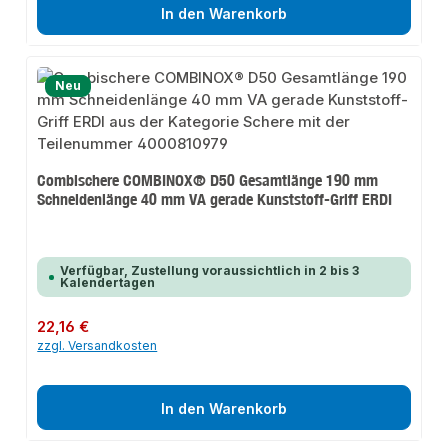
In den Warenkorb
Neu
Combischere COMBINOX® D50 Gesamtlänge 190 mm
Schneidenlänge 40 mm VA gerade Kunststoff-Griff ERDI
Verfügbar, Zustellung voraussichtlich in 2 bis 3
Kalendertagen
Regulärer Preis:
22,16 €
zzgl. Versandkosten
In den Warenkorb