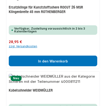
Ersatzklinge für Kunststoffschere ROCUT 26 MSR
Klingenbreite 45 mm ROTHENBERGER
Verfügbar, Zustellung voraussichtlich in 2 bis 3
Kalendertagen
Regulärer Preis:
28,95 €
zzgl. Versandkosten
In den Warenkorb
Neu
Kabelschneider WEIDMÜLLER