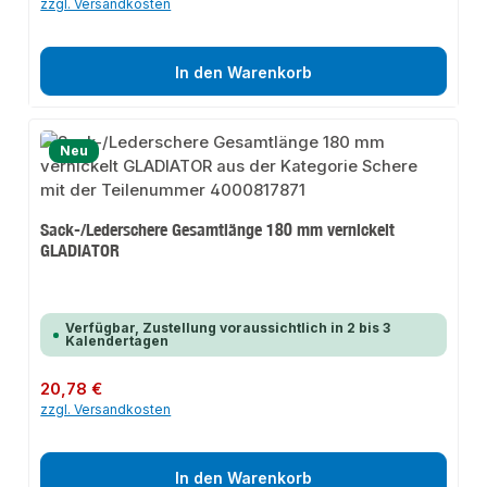
zzgl. Versandkosten
In den Warenkorb
Neu
Sack-/Lederschere Gesamtlänge 180 mm vernickelt
GLADIATOR
Verfügbar, Zustellung voraussichtlich in 2 bis 3
Kalendertagen
Regulärer Preis:
20,78 €
zzgl. Versandkosten
In den Warenkorb