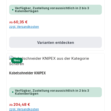
Verfügbar, Zustellung voraussichtlich in 2 bis 3
Kalendertagen
Regulärer Preis:
60,35 €
Ab
zzgl. Versandkosten
Varianten entdecken
Neu
Kabelschneider KNIPEX
Verfügbar, Zustellung voraussichtlich in 2 bis 3
Kalendertagen
Regulärer Preis:
204,48 €
Ab
zzgl. Versandkosten