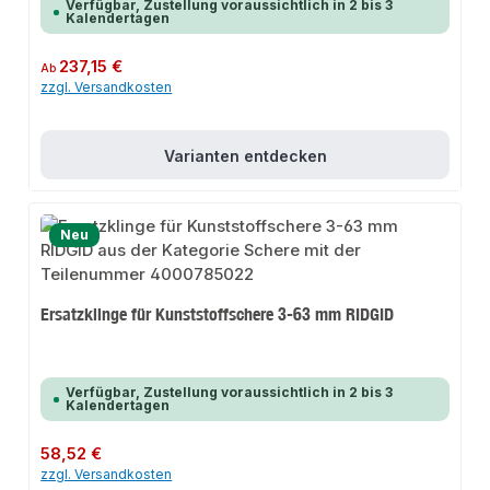
Verfügbar, Zustellung voraussichtlich in 2 bis 3
Kalendertagen
Regulärer Preis:
237,15 €
Ab
zzgl. Versandkosten
Varianten entdecken
Neu
Ersatzklinge für Kunststoffschere 3-63 mm RIDGID
Verfügbar, Zustellung voraussichtlich in 2 bis 3
Kalendertagen
Regulärer Preis:
58,52 €
zzgl. Versandkosten