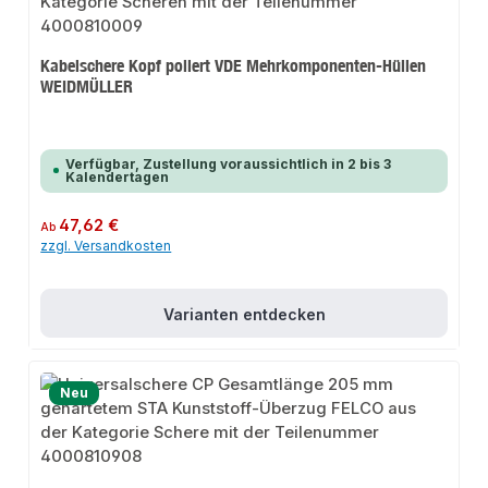
Kabelschere Kopf poliert VDE Mehrkomponenten-Hüllen
WEIDMÜLLER
Verfügbar, Zustellung voraussichtlich in 2 bis 3
Kalendertagen
Regulärer Preis:
47,62 €
Ab
zzgl. Versandkosten
Varianten entdecken
Neu