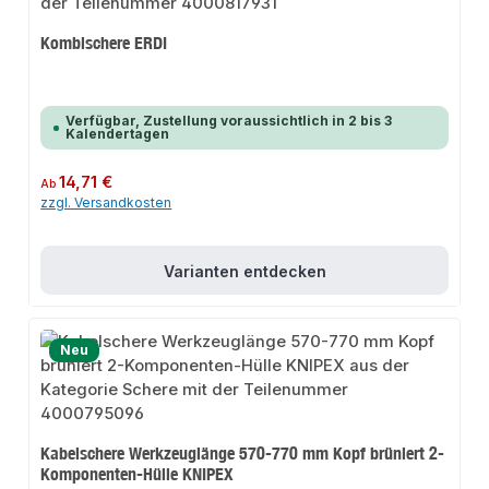
Kombischere ERDI
Verfügbar, Zustellung voraussichtlich in 2 bis 3
Kalendertagen
Regulärer Preis:
14,71 €
Ab
zzgl. Versandkosten
Varianten entdecken
Neu
Kabelschere Werkzeuglänge 570-770 mm Kopf brüniert 2-
Komponenten-Hülle KNIPEX