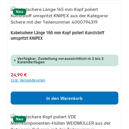
Neu
Kabelschere Länge 165 mm Kopf poliert Kunststoff
umspritzt KNIPEX
Verfügbar, Zustellung voraussichtlich in 2 bis 3
Kalendertagen
Regulärer Preis:
24,90 €
zzgl. Versandkosten
In den Warenkorb
Neu