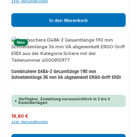
zzgl. Versandkosten
In den Warenkorb
Neu
Combischere D48A-2 Gesamtlänge 190 mm
Schneidenlänge 36 mm VA abgewinkelt ERGO-Griff ERDI
Verfügbar, Zustellung voraussichtlich in 2 bis 3
Kalendertagen
Regulärer Preis:
18,80 €
zzgl. Versandkosten