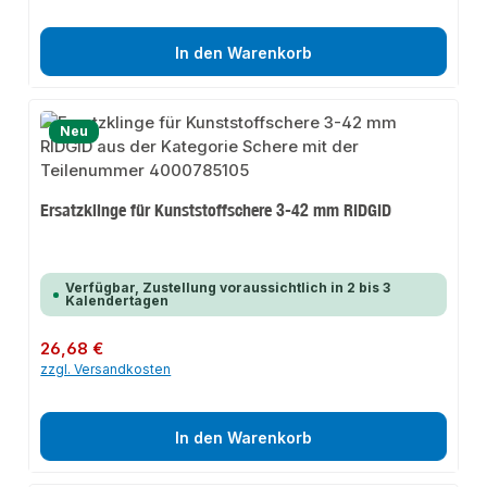
In den Warenkorb
Neu
Ersatzklinge für Kunststoffschere 3-42 mm RIDGID
Verfügbar, Zustellung voraussichtlich in 2 bis 3
Kalendertagen
Regulärer Preis:
26,68 €
zzgl. Versandkosten
In den Warenkorb