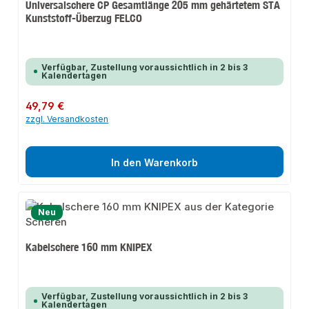
Universalschere CP Gesamtlänge 205 mm gehärtetem STA
Kunststoff-Überzug FELCO
Verfügbar, Zustellung voraussichtlich in 2 bis 3
Kalendertagen
Regulärer Preis:
49,79 €
zzgl. Versandkosten
In den Warenkorb
Neu
Kabelschere 160 mm KNIPEX
Verfügbar, Zustellung voraussichtlich in 2 bis 3
Kalendertagen