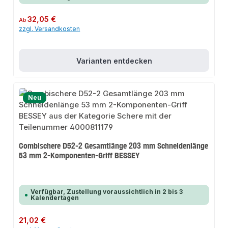
Regulärer Preis:
32,05 €
Ab
zzgl. Versandkosten
Varianten entdecken
Neu
Combischere D52-2 Gesamtlänge 203 mm Schneidenlänge
53 mm 2-Komponenten-Griff BESSEY
Verfügbar, Zustellung voraussichtlich in 2 bis 3
Kalendertagen
Regulärer Preis:
21,02 €