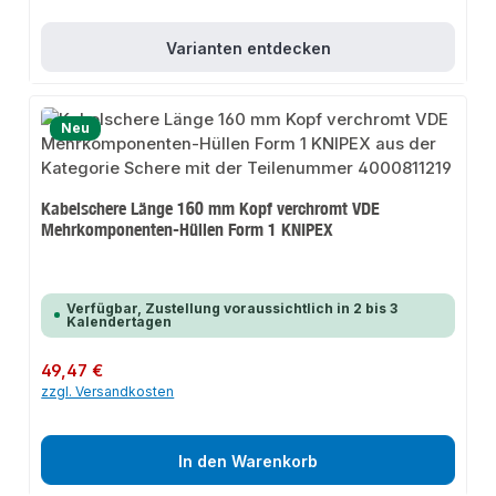
Varianten entdecken
Neu
Kabelschere Länge 160 mm Kopf verchromt VDE
Mehrkomponenten-Hüllen Form 1 KNIPEX
Verfügbar, Zustellung voraussichtlich in 2 bis 3
Kalendertagen
Regulärer Preis:
49,47 €
zzgl. Versandkosten
In den Warenkorb