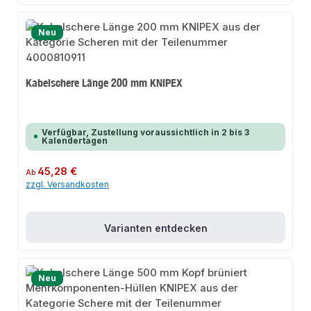
Neu
Kabelschere Länge 200 mm KNIPEX
Verfügbar, Zustellung voraussichtlich in 2 bis 3
Kalendertagen
Regulärer Preis:
45,28 €
Ab
zzgl. Versandkosten
Varianten entdecken
Neu