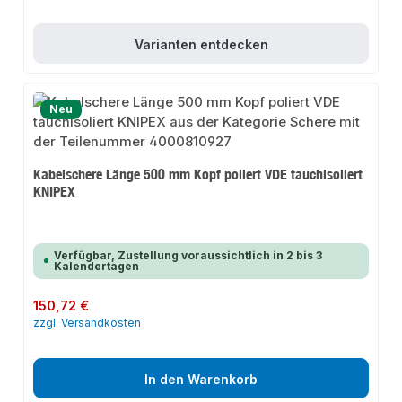
Varianten entdecken
Neu
Kabelschere Länge 500 mm Kopf poliert VDE tauchisoliert
KNIPEX
Verfügbar, Zustellung voraussichtlich in 2 bis 3
Kalendertagen
Regulärer Preis:
150,72 €
zzgl. Versandkosten
In den Warenkorb