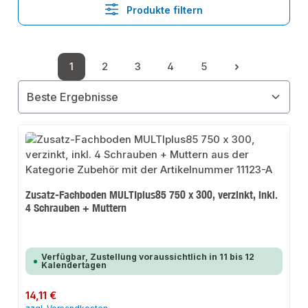
Produkte filtern
1
2
3
4
5
Seite
Seite
Seite
Seite
Seite
Zusatz-Fachboden MULTIplus85 750 x 300, verzinkt, inkl.
4 Schrauben + Muttern
Verfügbar, Zustellung voraussichtlich in 11 bis 12
Kalendertagen
Regulärer Preis:
14,11 €