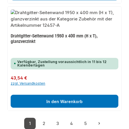
Drahtgitter-Seitenwand 1950 x 400 mm (H x T),
glanzverzinkt
Verfügbar, Zustellung voraussichtlich in 11 bis 12
Kalendertagen
Regulärer Preis:
43,54 €
zzgl. Versandkosten
In den Warenkorb
1
2
3
4
5
Seite
Seite
Seite
Seite
Seite