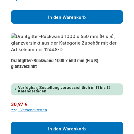
In den Warenkorb
Drahtgitter-Rückwand 1000 x 650 mm (H x B),
glanzverzinkt
Verfügbar, Zustellung voraussichtlich in 11 bis 12
Kalendertagen
Regulärer Preis:
30,97 €
zzgl. Versandkosten
In den Warenkorb