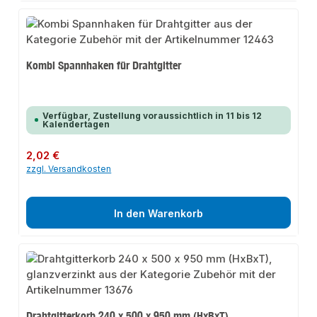
Kombi Spannhaken für Drahtgitter
Verfügbar, Zustellung voraussichtlich in 11 bis 12
Kalendertagen
Regulärer Preis:
2,02 €
zzgl. Versandkosten
In den Warenkorb
Drahtgitterkorb 240 x 500 x 950 mm (HxBxT),