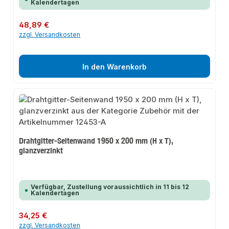
Kalendertagen
Regulärer Preis:
48,89 €
zzgl. Versandkosten
In den Warenkorb
Drahtgitter-Seitenwand 1950 x 200 mm (H x T),
glanzverzinkt
Verfügbar, Zustellung voraussichtlich in 11 bis 12
Kalendertagen
Regulärer Preis:
34,25 €
zzgl. Versandkosten