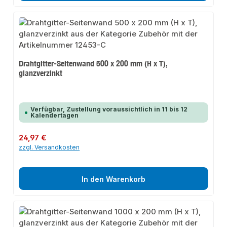
Drahtgitter-Seitenwand 500 x 200 mm (H x T),
glanzverzinkt
Verfügbar, Zustellung voraussichtlich in 11 bis 12
Kalendertagen
Regulärer Preis:
24,97 €
zzgl. Versandkosten
In den Warenkorb