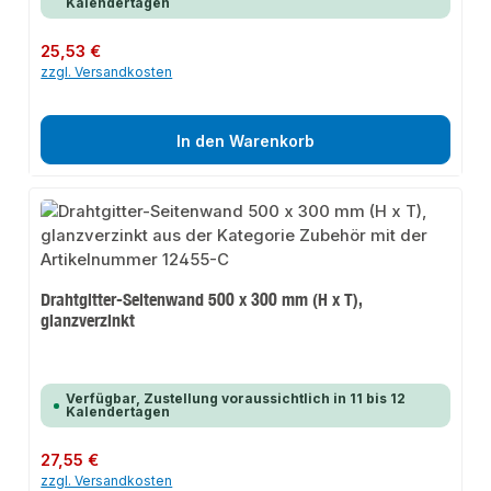
Kalendertagen
Regulärer Preis:
25,53 €
zzgl. Versandkosten
In den Warenkorb
Drahtgitter-Seitenwand 500 x 300 mm (H x T),
glanzverzinkt
Verfügbar, Zustellung voraussichtlich in 11 bis 12
Kalendertagen
Regulärer Preis:
27,55 €
zzgl. Versandkosten