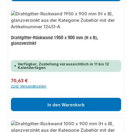
Drahtgitter-Rückwand 1950 x 900 mm (H x B),
glanzverzinkt
Verfügbar, Zustellung voraussichtlich in 11 bis 12
Kalendertagen
Regulärer Preis:
70,63 €
zzgl. Versandkosten
In den Warenkorb