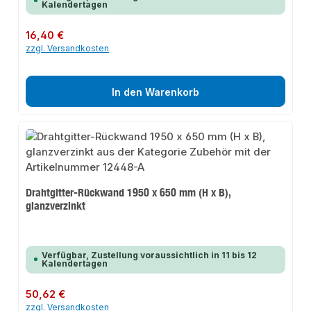
Kalendertagen
Regulärer Preis:
16,40 €
zzgl. Versandkosten
In den Warenkorb
Drahtgitter-Rückwand 1950 x 650 mm (H x B),
glanzverzinkt
Verfügbar, Zustellung voraussichtlich in 11 bis 12
Kalendertagen
Regulärer Preis:
50,62 €
zzgl. Versandkosten