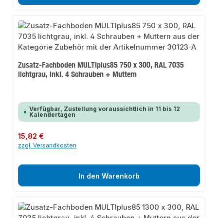
Zusatz-Fachboden MULTIplus85 750 x 300, RAL 7035
lichtgrau, inkl. 4 Schrauben + Muttern
Verfügbar, Zustellung voraussichtlich in 11 bis 12
Kalendertagen
Regulärer Preis:
15,82 €
zzgl. Versandkosten
In den Warenkorb